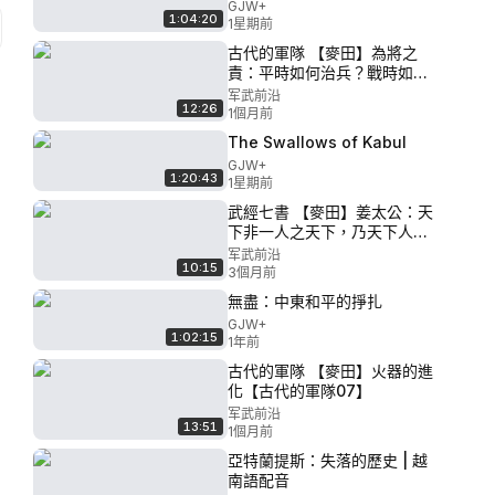
GJW+
1:04:20
1星期前
古代的軍隊 【麥田】為將之
責：平時如何治兵？戰時如何
用兵？【古代的軍隊03】
军武前沿
12:26
1個月前
The Swallows of Kabul
GJW+
1:20:43
1星期前
武經七書 【麥田】姜太公：天
下非一人之天下，乃天下人之
天下【六韜1】
军武前沿
10:15
3個月前
無盡：中東和平的掙扎
GJW+
1:02:15
1年前
古代的軍隊 【麥田】火器的進
化【古代的軍隊07】
军武前沿
13:51
1個月前
亞特蘭提斯：失落的歷史 | 越
南語配音