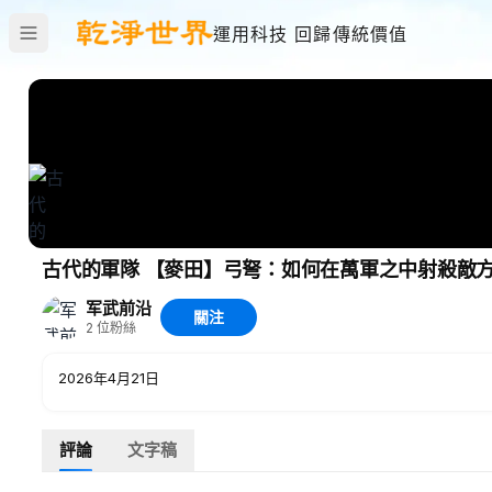
運用科技 回歸傳統價值
古代的軍隊 【麥田】弓弩：如何在萬軍之中射殺敵方
军武前沿
關注
2
位粉絲
2026年4月21日
評論
文字稿