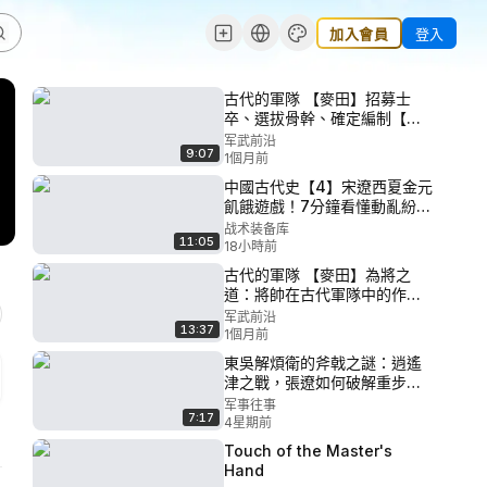
加入會員
登入
古代的軍隊 【麥田】招募士
卒、選拔骨幹、確定編制【古
代的軍隊01】
军武前沿
9:07
1個月前
中國古代史【4】宋遼西夏金元
飢餓遊戲！7分鐘看懂動亂紛雜
的元末起義【大歷史】
战术装备库
11:05
18小時前
古代的軍隊 【麥田】為將之
道：將帥在古代軍隊中的作用
【古代的軍隊02】
军武前沿
13:37
1個月前
東吳解煩衛的斧戟之謎：逍遙
津之戰，張遼如何破解重步兵
方陣？
军事往事
7:17
4星期前
Touch of the Master's
Hand