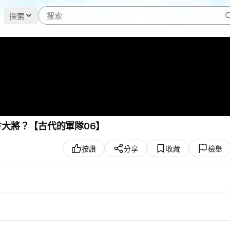
探索
大將？【古代的軍隊06】
按讚
分享
收藏
檢舉