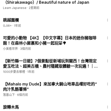
（Shirakawago）/ Beautiful nature of Japan
Learn Japanese
·
2星期前
1:36:23
跳越圍欄
GJW+
·
1年前
31:36
可愛的小動物 【4K】【中文字幕】日本的迷你豬咖啡
館！在森林小屋裏和小豬一起玩🐷🌳
小美看世界
·
3個月前
27:15
【新竹縣一日遊】7個景點從新埔玩到關西！台灣限定
愛玉吃法、超美古橋、農村隱藏版體驗一次玩遍！｜
1000步要去哪裡 #乾淨世界旅遊達人賽 #晒出遊路線
1000步要去哪裡
·
1年前
32:40
【Mahalo my Dude】來加拿大騎山地車品嚐好吃的“
肉汁乳酪薯條”
落基山下
·
6個月前
1:53:33
旋轉木馬