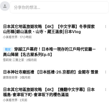
48:31
日本其它地區旅遊攻略 【4K】【中文字幕】冬季探索
山形縣|銀山溫泉、山寺、藏王溫泉|日本Vlog
小美看世界
·
17小時前
5:50
穿越江戶幕府！日本唯一現存的江戶時代官廳－
獨家
高山陣屋【名古屋系列Ep.6】
雪莉玫·三寶之家
·
2個月前
1:35
日本神社寺廟巡禮 【日本巡禮-26.京都府】金閣寺 雪景
建築技術學
·
3個月前
39:09
日本其它地區旅遊攻略 【4K】【機翻中文字幕】日本
福島-會津坂下町-會津坂下的櫻色滿溢
小美看世界
·
2天前
32:06