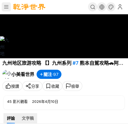
九州地区旅游攻略 【】九州系列
#7
熊本自駕攻略🚗阿蘇
火山群7個必訪景點！日本租車注意事項/蒐集ONE PIECE
小美看世界
關注
·
97
海賊王雕像/SAKURA MACHI購物中心/熊本車站美食
按讚
分享
收藏
檢舉
45
影片觀看
·
2026年4月10日
評論
文字稿