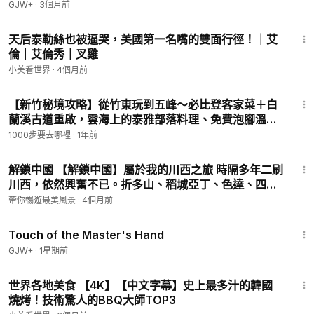
GJW+
·
3個月前
10:50
天后泰勒絲也被逼哭，美國第一名嘴的雙面行徑！｜艾
倫｜艾倫秀｜叉雞
小美看世界
·
4個月前
30:11
【新竹秘境攻略】從竹東玩到五峰～必比登客家菜＋白
蘭溪古道重啟，雲海上的泰雅部落料理、免費泡腳溫泉
還有隱藏版冰店，推薦行程一次打包！｜1000步要去哪
1000步要去哪裡
·
1年前
裡
32:57
解鎖中國 【解鎖中國】屬於我的川西之旅 時隔多年二刷
川西，依然興奮不已。折多山、稻城亞丁、色達、四姑
娘山，經歷身體極限後的親眼所見一定終生難忘
帶你暢遊最美風景
·
4個月前
1:04:20
Touch of the Master's Hand
GJW+
·
1星期前
1:13:57
世界各地美食 【4K】【中文字幕】史上最多汁的韓國
燒烤！技術驚人的BBQ大師TOP3