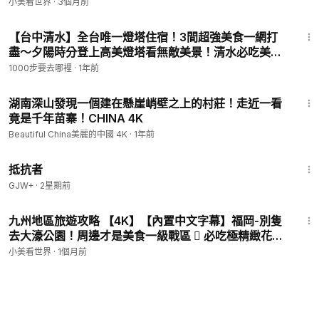
小美看世界
·
3個月前
26:00
【台中清水】全台唯一燈塔住宿！3間超強美食一網打
盡～夕陽時分登上高美燈塔看無敵美景！清水必吃美食
擀麵Q彈調味迷人、太晚去買不到的燒炸粿、季節限定
1000步要去哪裡
·
1年前
的清水飲料！｜1000步的繽紛台灣
30:34
湖南深山發現一個建在懸崖峭壁之上的村莊！走近一看
竟是千年苗寨！CHINA 4K
Beautiful China美麗的中國 4K
·
1年前
1:15:11
抵抗者
GJW+
·
2星期前
22:09
九州地區旅遊攻略 【4K】【內置中文字幕】福岡-別隻
去大濠公園！周邊才是美食一級戰區  必吃極精緻花籃
御膳、爐端燒現烤鰻魚｜你不知道的大濠公園周邊路線
小美看世界
·
1個月前
｜舞鶴公園櫻花祭