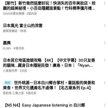
【新竹】新竹竟然這麼好玩！快消失的百年美妝店、校
園的超美秘境，小百岳隱藏版景點！竹科標準彌月禮＋
頂級蛋花湯，新竹可以拋開美食沙漠跟無聊的標籤啦｜
1000步要去哪裡
·
2個月前
1000步要去哪裡
3:24
日本風光 富士山的流雲
建築發展誌
·
1年前
1:01:24
盡興
GJW+
·
6個月前
46:50
日本其它地區旅遊攻略 【4K】【中文字幕】30只友善
的貓咪…藏身日本隱秘民宿！廣島，日本｜「Nyan
STAY」
小美看世界
·
3天前
5:37
世外桃源－日本白川鄉合掌村，童話般的美景和
獨家
美食，世界文化遺產名不虛傳！【名古屋系列 Ep.4】
雪莉玫·三寶之家
·
5個月前
16:54
【N5 N4】Easy Japanese listening in 白川郷