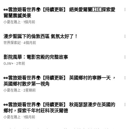
1:09:12
👀雲旅遊看世界🌍【持續更新】 絕美愛爾蘭🇮🇪探索愛
爾蘭震撼美景
小夏在路上
·
1個月前
18:29
漫步聖誕下的倫敦西區 氣氛太好了！
世界探索記
·
4個月前
1:23:42
影院風華：電影宮殿的完整故事
GJW+
·
2年前
20:44
👀雲旅遊看世界🌍【持續更新】 英國鄉村的寧靜一天 ，
英國鄉村散步第一視角
小夏在路上
·
2星期前
54:12
👀雲旅遊看世界🌍【持續更新】 秋雨瑟瑟漫步在英國的
鄉村，探索千年村莊科茨沃爾德
小夏在路上
·
1個月前
1:51