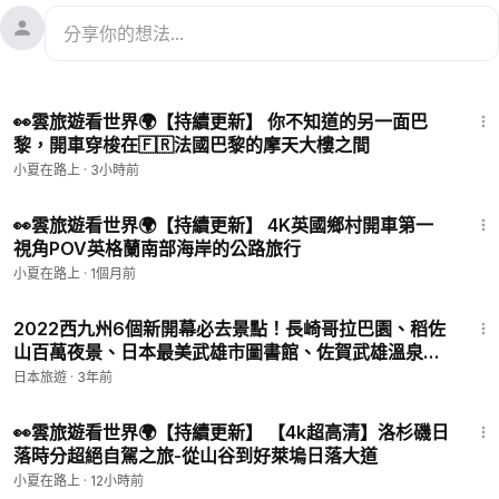
53:16
👀雲旅遊看世界🌍【持續更新】 你不知道的另一面巴
黎，開車穿梭在🇫🇷法國巴黎的摩天大樓之間
小夏在路上
·
3小時前
58:55
👀雲旅遊看世界🌍【持續更新】 4K英國鄉村開車第一
視角POV英格蘭南部海岸的公路旅行
小夏在路上
·
1個月前
29:05
2022西九州6個新開幕必去景點！長崎哥拉巴園、稻佐
山百萬夜景、日本最美武雄市圖書館、佐賀武雄溫泉樓
門｜九州自由行・日本旅遊4K VLOG
日本旅遊
·
3年前
56:58
👀雲旅遊看世界🌍【持續更新】 【4k超高清】洛杉磯日
落時分超絕自駕之旅-從山谷到好萊塢日落大道
小夏在路上
·
12小時前