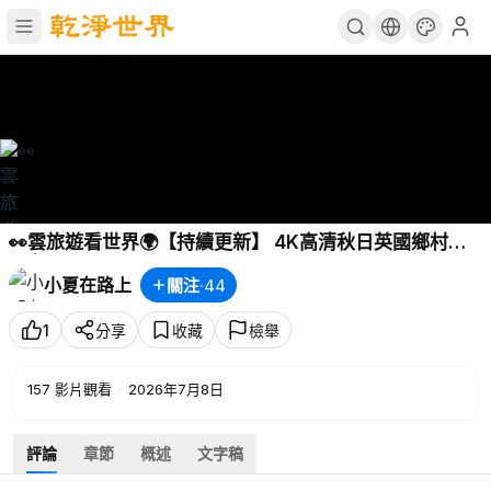
👀雲旅遊看世界🌍【持續更新】 4K高清秋日英國鄉村之
美 | 漫步英格蘭最迷人的村莊
小夏在路上
關注
·
44
1
分享
收藏
檢舉
157
影片觀看
·
2026年7月8日
評論
章節
概述
文字稿