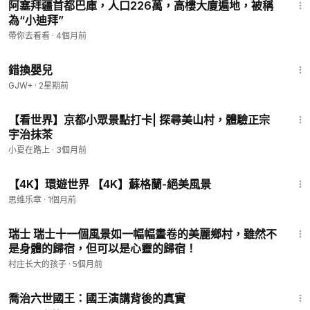
阿塞拜疆首都巴庫，人口226萬，高樓大廈遍地，被稱
為“小迪拜”
帶你去看看
·
4個月前
1:28:20
錯換嬰兒
GJW+
·
2星期前
28:26
【看世界】京都小眾景點打卡| 探尋美山村，體驗正宗
宇治抹茶
小夏在路上
·
3個月前
1:00:33
【4K】環遊世界 【4K】蘇格蘭-絕美風景
思维乐章
·
1個月前
1:56:25
瑞士 瑞士十一個風景如一幅幅畫卷的美麗鄉村，雖然不
是身體的歸宿，但可以是心靈的歸宿！
村庄长大的孩子
·
5個月前
1:05:09
喬治六世國王：國王演講背後的真實