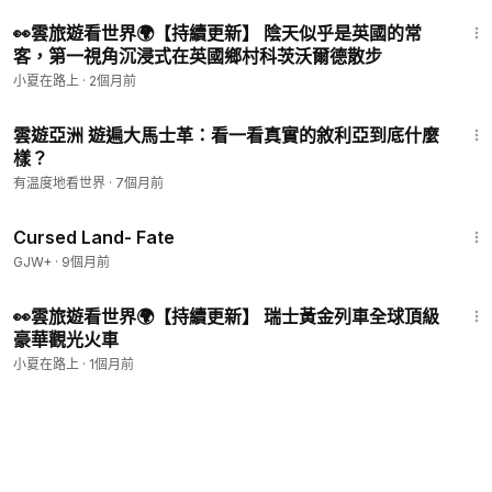
17:20
👀雲旅遊看世界🌍【持續更新】 陰天似乎是英國的常
客，第一視角沉浸式在英國鄉村科茨沃爾德散步
小夏在路上
·
2個月前
7:05
雲遊亞洲 遊遍大馬士革：看一看真實的敘利亞到底什麼
樣？
有温度地看世界
·
7個月前
1:25:23
Cursed Land- Fate
GJW+
·
9個月前
19:35
👀雲旅遊看世界🌍【持續更新】 瑞士黃金列車全球頂級
豪華觀光火車
小夏在路上
·
1個月前