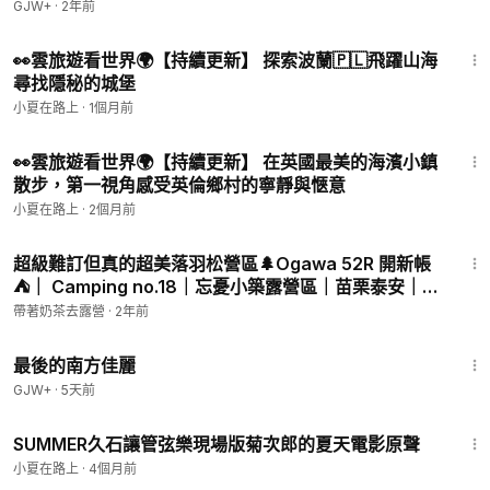
GJW+
·
2年前
19:56
👀雲旅遊看世界🌍【持續更新】 探索波蘭🇵🇱飛躍山海
尋找隱秘的城堡
小夏在路上
·
1個月前
42:42
👀雲旅遊看世界🌍【持續更新】 在英國最美的海濱小鎮
散步，第一視角感受英倫鄉村的寧靜與愜意
小夏在路上
·
2個月前
16:51
超級難訂但真的超美落羽松營區🌲Ogawa 52R 開新帳
⛺️｜ Camping no.18｜忘憂小築露營區｜苗栗泰安｜
Ogawa Type 52R T/C｜
帶著奶茶去露營
·
2年前
1:38:29
最後的南方佳麗
GJW+
·
5天前
4:00
SUMMER久石讓管弦樂現場版菊次郎的夏天電影原聲
小夏在路上
·
4個月前