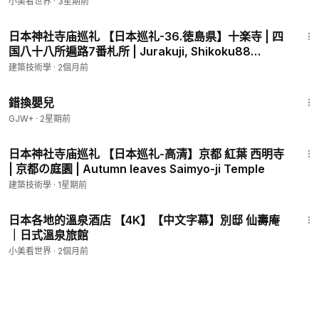
本旅遊｜自由行｜東京｜大阪｜京都｜仙台｜金澤｜廣
小美看世界
·
3星期前
島｜高山｜旅遊診
3:37
日本神社寺庙巡礼 【日本巡礼-36.徳島県】十楽寺 | 四
国八十八所遍路7番札所 | Jurakuji, Shikoku88
Pilgrimage No.7
建築技術學
·
2個月前
1:28:20
錯換嬰兒
GJW+
·
2星期前
6:35
日本神社寺庙巡礼 【日本巡礼-高清】京都 紅葉 西明寺
| 京都の庭園 | Autumn leaves Saimyo-ji Temple
建築技術學
·
1星期前
33:26
日本各地的溫泉酒店 【4K】【中文字幕】別邸 仙壽庵
｜日式溫泉旅館
小美看世界
·
2個月前