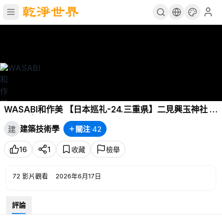
WASABI和作美 【日本巡礼-24.三重県】二見興玉神社 |
夫婦岩 | 結縁圣地
建築技術學
關注
·
42
建
16
1
收藏
檢舉
72
影片觀看
·
2026年6月17日
評論