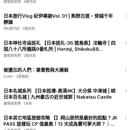
建築技術學
·
4個月前
1:44
日本旅行Vlog 紀伊尋跡Vol. 01 | 熊野古道，穿越千年
靜謐
阿K旅行記
·
3個月前
2:54
日本神社寺庙巡礼 【日本巡礼-36.徳島県】法輪寺 | 四
国八十八所遍路9番札所 | Horinji, Shikoku88
Pilgrimage No.9
建築技術學
·
2個月前
1:20:56
被遺忘的人們：基督教與大屠殺
GJW+
·
2星期前
11:29
日本名城系列 【日本巡禮-高清4K】大分県 中津城 | 続
日本百名城 | 九州最古の近世城郭 | Nakatsu Castle
建築技術學
·
1天前
11:00
日本其它地區旅遊攻略 【】岡山居然是最好的起點？JR
PASS 這樣玩 CP 值最高！13 天成為寶可夢大師？｜日