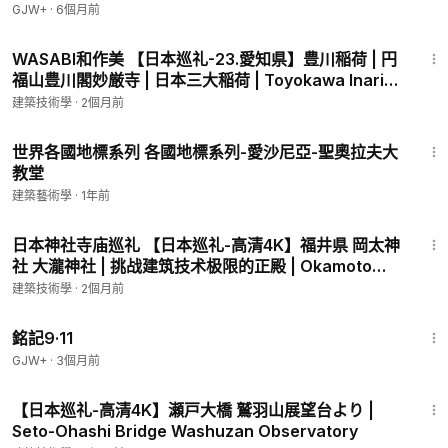
GJW+
·
6個月前
7:34
WASABI和作美 【日本巡礼-23.愛知県】豊川稲荷 | 円
福山豊川閣妙厳寺 | 日本三大稲荷 | Toyokawa Inari
Temple
建築技術學
·
2個月前
7:52
世界各國地標系列 各國地標系列-愛沙尼亞-聖奧拉夫大
教堂
建築藝術學
·
1年前
6:46
日本神社寺庙巡礼 【日本巡礼-高清4K】福井県 岡太神
社 大瀧神社 | 挑战建筑技术极限的正殿 | Okamoto
Otaki Shrine
建築技術學
·
2個月前
1:13:52
銘記9·11
GJW+
·
3個月前
3:11
【日本巡礼-高清4K】瀬戸大橋 鷲羽山展望台より |
Seto-Ohashi Bridge Washuzan Observatory