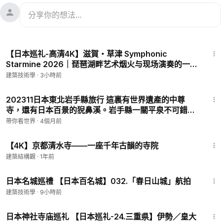
40:17
【日本巡礼-高清4K】滋賀・草津 Symphonic
Starmine 2026｜琵琶湖畔艺术烟火与现场演奏的一夜
限定共演与飨宴
建築技術學
·
3小時前
25:13
202311日本東北岩手縣旅行 這裏有世界遺產的中尊
寺，還有日本百景的猊鼻溪。岩手縣一關平泉不可錯過
的賞楓絕境之地！
帶你看世界
·
4個月前
2:02
【4K】京都清水寺——一座千年古韻的寺院
建築結構觀
·
1年前
2:02
日本名城巡禮 【日本百名城】032.「春日山城」航拍
建築技術學
·
9小時前
13:51
日本神社寺庙巡礼 【日本巡礼-24.三重県】伊勢／皇大