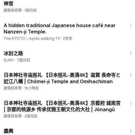
神宮
建築技術學
·
1個月前
9:26
A hidden traditional Japanese house café near
Nanzen-ji Temple.
The KYOTO ~ kyoto walking TV
·
2年前
24:30
冰封之路
GJW+
·
7個月前
8:00
日本神社寺庙巡礼 【日本巡礼-高清4K】滋賀 長命寺と
近江八幡 | Chōmei-ji Temple and Omihachiman
建築技術學
·
15小時前
9:24
日本神社寺庙巡礼 【日本巡礼-高清4K】京都府 城南宮
| 京都的桃源乡 传承优雅王朝文化的大社 | Jōnangū
建築技術學
·
2個月前
1:01:24
盡興