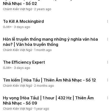
Nhã Nhạc - Số 02
Chánh Kiến Việt Ngữ
·
2 years ago
2:09:28
To Kill A Mockingbird
GJW+
·
3 days ago
14:35
Hôn lễ truyền thống mang những ý nghĩa văn hóa
nào? | Văn hóa truyền thống
Chánh Kiến Việt Ngữ
·
1 month ago
1:29:06
The Efficiency Expert
GJW+
·
3 days ago
56:02
Tìm kiếm | Hòa Tấu | Thiên Âm Nhã Nhạc - Số 12
Chánh Kiến Việt Ngữ
·
2 months ago
59:34
Hy vọng (Hòa Tấu) | 1 hour | 432 Hz | Thiên Âm
Nhã Nhạc - Số 09
Chánh Kiến Việt Ngữ
·
1 year ago