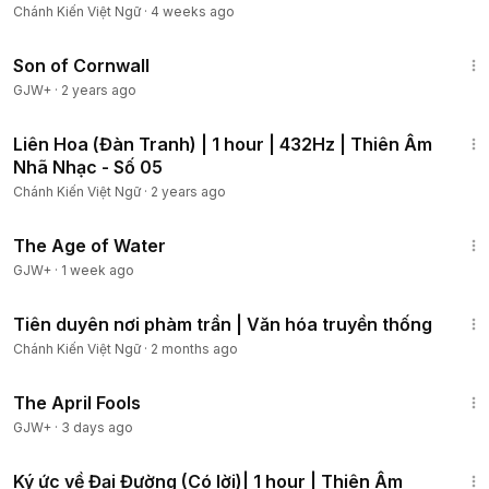
Chánh Kiến Việt Ngữ
·
4 weeks ago
1:27:39
Son of Cornwall
GJW+
·
2 years ago
1:02:08
Liên Hoa (Đàn Tranh) | 1 hour | 432Hz | Thiên Âm
Nhã Nhạc - Số 05
Chánh Kiến Việt Ngữ
·
2 years ago
1:16:00
The Age of Water
GJW+
·
1 week ago
18:10
Tiên duyên nơi phàm trần | Văn hóa truyền thống
Chánh Kiến Việt Ngữ
·
2 months ago
1:34:25
The April Fools
GJW+
·
3 days ago
1:01:34
Ký ức về Đại Đường (Có lời)| 1 hour | Thiên Âm