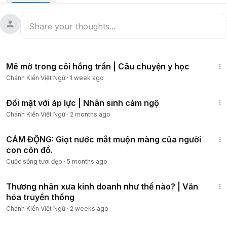
🌸 Trong cuộc đời bà, lực chấn động của chuyện chồng
ngoại tình chỉ diễn ra chừng 30 giây, nhưng dư chấn của nó
là cả một đời. Bà càng bước đi càng cô độc, càng sống thì
phạm vi lại càng thu hẹp, không biết nên oán ai đây?
15:51
Link bài viết:
Mê mờ trong cõi hồng trần | Câu chuyện y học
https://www.epochtimesviet.com/suc-khoe/cau-chuyen-trun
Chánh Kiến Việt Ngữ
·
1 week ago
g-y-ai-cung-deu-co-nuoc-mat-rieng-can-lau_397700.html
6:01
Cảm ơn quý vị đã lắng nghe, quan tâm, và đăng ký theo dõi
Đối mặt với áp lực | Nhân sinh cảm ngộ
kênh radio Chánh Kiến:
Chánh Kiến Việt Ngữ
·
2 months ago
19:51
Hoan nghênh quý vị ghé thăm các trang web và facebook
CẢM ĐỘNG: Giọt nước mắt muộn màng của người
của chúng tôi tại:
con côn đồ.
Cuộc sống tươi đẹp
·
5 months ago
» Fanpage:
https://www.facebook.com/ChanhKienNet
16:32
» Website:
https://chanhkien.org/
Thương nhân xưa kinh doanh như thế nào? | Văn
» English:
http://www.pureinsight.org/
hóa truyền thống
Chánh Kiến Việt Ngữ
·
2 weeks ago
Kính chúc mọi điều bình an và tốt lành đến quý vị và người
43:00
thân.