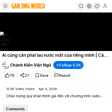
Ai cũng cần phải lau nước mắt của riêng mình | Câu
chuyện y học
Chánh Kiến Việt Ngữ
Follow
·
6.9K
76
27
Save
Report
10.5K
Video Views
·
Apr 9, 2026
Chào mừng quý khán thính giả đến với chương trình radio
Chánh Kiến!
Comments