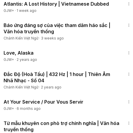
Atlantis: A Lost History | Vietnamese Dubbed
GJW+
·
1 week ago
𝐂𝐡á𝐧𝐡 𝐊𝐢ế𝐧 𝐎𝐟𝐟𝐢𝐜𝐢𝐚𝐥
𝖢𝗁𝖺𝗇𝗁𝗄𝗂𝖾𝗇.𝗈𝗋𝗀 | 𝖯𝗎𝗋𝖾𝗂𝗇𝗌𝗂𝗀𝗁𝗍.𝗈𝗋𝗀
8:19
𝖢𝗈𝗉𝗒𝗋𝗂𝗀𝗁𝗍 ©𝟤𝟢𝟤𝟣 𝖺𝗅𝗅 𝗋𝗂𝗀𝗁𝗍𝗌 𝗋𝖾𝗌𝖾𝗋𝗏𝖾𝖽
Báo ứng đáng sợ của việc tham dâm háo sắc |
Văn hóa truyền thống
Lưu ý:
Chánh Kiến Việt Ngữ
·
3 weeks ago
Bản quyền thuộc về Chanhkien.org
1:35:30
Hoan nghênh chia sẻ. Vui lòng không đăng lại (reup video)
Love, Alaska
khi chưa có sự chấp thuận của Chanhkien.org
GJW+
·
2 years ago
1:02:25
Đắc Độ (Hoà Tấu) | 432 Hz | 1 hour | Thiên Âm
Nhã Nhạc - Số 04
Chánh Kiến Việt Ngữ
·
2 years ago
47:47
At Your Service / Pour Vous Servir
GJW+
·
6 months ago
12:28
Từ mẫu khuyên con phò trợ chính nghĩa | Văn hóa
truyền thống