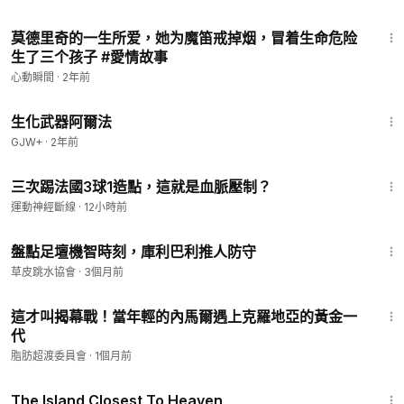
5:38
莫德里奇的一生所爱，她为魔笛戒掉烟，冒着生命危险
生了三个孩子 #愛情故事
心動瞬間
·
2年前
1:10:26
生化武器阿爾法
GJW+
·
2年前
2:38
三次踢法國3球1造點，這就是血脈壓制？
運動神經斷線
·
12小時前
1:29
盤點足壇機智時刻，庫利巴利推人防守
草皮跳水協會
·
3個月前
12:37
這才叫揭幕戰！當年輕的內馬爾遇上克羅地亞的黃金一
代
脂肪超渡委員會
·
1個月前
1:42:35
The Island Closest To Heaven