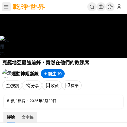
克羅地亞最強前鋒，竟然在他們的教練席
運動神經斷線
關注
·
19
按讚
分享
收藏
檢舉
5
影片觀看
·
2026年3月29日
評論
文字稿