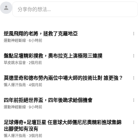
4:13
逆風飛翔的老將，拯救了克羅地亞
運動神經斷線
·
6小時前
1:39
盤點足壇精彩撲救，奧布拉克上演極限三連撲
草皮跳水協會
·
2個月前
5:57
莫德里奇和德布勞內兩位中場大師的技術比對 誰更強？
懶人爆汗指南
·
4個月前
3:50
四年前拒絕世界盃，四年後跪求給個機會
運動神經斷線
·
9小時前
5:49
足球傳奇+足壇巨星 任意球大師儒尼尼奧精彩進球集錦
出腳便知有沒有
懶人爆汗指南
·
3個月前