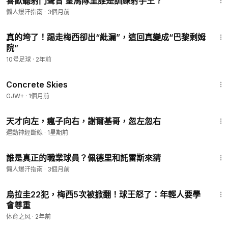
喜歡聽射門聲音 皇馬隊里誰是訓練射手王？
懶人爆汗指南
·
3個月前
1:13
真的垮了！踢走梅西卻出“紕漏”，這回真變成“巴黎剩姆
院”
10号足球
·
2年前
1:44:02
Concrete Skies
GJW+
·
1個月前
3:11
天才向左，瘋子向右，謝爾基哥，忽左忽右
運動神經斷線
·
1星期前
7:19
誰是真正的職業球員？佩德里和託雷斯來猜
懶人爆汗指南
·
3個月前
2:53
烏拉圭22犯，梅西5次被掀翻！球王怒了：年輕人要學
會尊重
体育之风
·
2年前