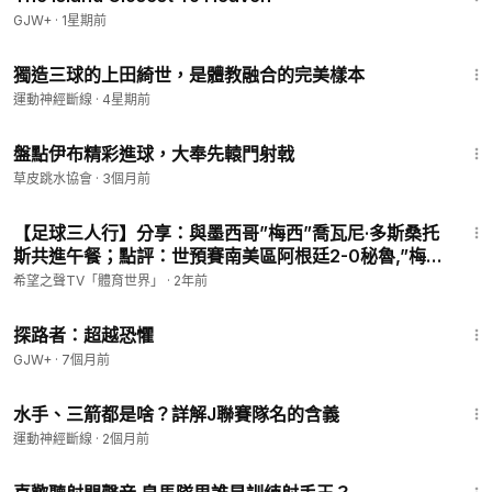
GJW+
·
1星期前
4:11
獨造三球的上田綺世，是體教融合的完美樣本
運動神經斷線
·
4星期前
2:05
盤點伊布精彩進球，大奉先轅門射戟
草皮跳水協會
·
3個月前
58:02
【足球三人行】分享：與墨西哥”梅西”喬瓦尼·多斯桑托
斯共進午餐；點評：世預賽南美區阿根廷2-0秘魯,”梅
“開二度； 巴西0-2完敗烏拉圭，內馬爾重傷；歐預賽：
希望之聲TV「體育世界」
·
2年前
英格蘭3-1意大利，貝林厄姆狀態太火熱；
10:04
探路者：超越恐懼
GJW+
·
7個月前
14:45
水手、三箭都是啥？詳解J聯賽隊名的含義
運動神經斷線
·
2個月前
3:16