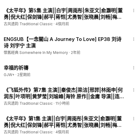
45:21
✧荟萃世间美好，留传未来，荣耀归于原创者✧
《太平年》第5集 主演||白宇|周雨彤|朱亚文|俞灏明|董
古风遗韵：
https://www.ganjingworld.com/s/BB7n4nb1YZ
勇|倪大红|保剑锋|郝平|蒋恺|尤勇智|张晓晨|刘畅|梅婷|
会员频道：
https://www.ganjingworld.com/s/Jv02qRVllx
于洋|张帆|吴昊宸|海一天|薛佳凝|尤靖茹|魏千翔 导演||
古风遗韵 Traditional Classic
·
4個月前
会员网站：
https://patreon.com/yanmingshiping
杨磊 编剧||董哲 【古装历史剧】
电子商城：
https://www.patreon.com/yanmingshiping/shop
46:12
ENGSUB【一念關山 A Journey To Love] EP38 刘诗
燕铭时评：
https://www.ganjingworld.com/s/OJnGB9gv8b
诗 刘宇宁 主演
经典电影馆藏目录（不断更新）：
https://www.ganjingworld.co
m/s/jaY3ZYZBEz
懷舊經典 Somewhere In My Memory
·
2年前
经典电影馆藏（不断更新）：
https://www.ganjingworld.com/s/
40:07
Bxa1kek7aJ
幸福的祈禱
经典电视剧馆藏（不断更新）：
https://www.ganjingworld.com/
GJW+
·
2星期前
s/0rXBDRVMmr
40:23
经典金曲馆藏（不断更新）：
https://www.ganjingworld.com/s/
《飞狐外传》第7集 主演||秦俊杰|梁洁|邢菲|林雨申|何
p0kVwRMJv9
润东|叶项明|黄梦莹|刘瑜峰|海铃 原作||金庸 导演||连奕
经典电影馆藏Ⅰ：
https://www.ganjingworld.com/s/KzNQgyjxQ
名 编剧||汤佳羽|邱怀阳 【金庸古装武侠剧】
古风遗韵 Traditional Classic
·
11小時前
b
45:07
经典电影馆藏Ⅱ：
https://www.ganjingworld.com/s/kAkjZK31ax
《太平年》第1集 主演||白宇|周雨彤|朱亚文|俞灏明|董
经典金曲馆藏Ⅰ：
https://www.ganjingworld.com/s/wqkVp9bW
勇|倪大红|保剑锋|郝平|蒋恺|尤勇智|张晓晨|刘畅|梅婷|
Kq
于洋|张帆|吴昊宸|海一天|薛佳凝|尤靖茹|魏千翔 导演||
古风遗韵 Traditional Classic
·
4個月前
经典金曲馆藏Ⅱ：
https://www.ganjingworld.com/s/0rXqyG0Yl