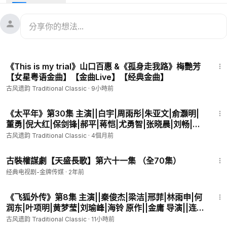
牛超|赫子铭|贾宏伟|任宥纶|田雷
《太平年》48集古装历史剧:
https://www.ganjingworld.com/s/E
8RBJW9qnO
《太平年》48集古装历史剧:
https://www.ganjingworld.com/s/N
ZMrv0xnjl
6:05
《This is my trial》山口百惠 &《孤身走我路》梅艷芳
《太平年》由中央广播电视总台、华策集团、浙江广电集团等出
【女星粤语金曲】【金曲Live】【经典金曲】
品，金柯桥文旅集团、华数集团联合出品，杨磊执导，董哲编
古风遗韵 Traditional Classic
·
9小時前
剧，白宇、周雨彤领衔主演，朱亚文特别主演，俞灏明、董勇领
衔主演，倪大红、保剑锋、郝平特邀主演的古装历史剧，共48
45:18
集。
《太平年》第30集 主演||白宇|周雨彤|朱亚文|俞灏明|
董勇|倪大红|保剑锋|郝平|蒋恺|尤勇智|张晓晨|刘畅|梅
该剧讲述了在五代十国中后期至北宋初期，吴越国君主钱弘俶一
婷|于洋|张帆|吴昊宸|海一天|薛佳凝|尤靖茹|魏千翔 导
路成长，担负起天下责任，以苍生为念，于北宋太平兴国三年“纳
古风遗韵 Traditional Classic
·
4個月前
演||杨磊 编剧||董哲 【古装历史剧】
土归宋”，助力实现天下太平的历史故事。
45:12
该剧于2026年1月23日首播。
古裝權謀劇【天盛長歌】第六十一集 （全70集）
经典电视剧-金牌传媒
·
2年前
#太平年
#白宇
#周雨彤
#朱亚文
#俞灏明
#董勇
#倪大红
#保剑
41:55
锋
#梅婷
#薛佳凝
#尤靖茹
#魏千翔
#杨磊
#古装历史剧
#经典
《飞狐外传》第8集 主演||秦俊杰|梁洁|邢菲|林雨申|何
电视剧
润东|叶项明|黄梦莹|刘瑜峰|海铃 原作||金庸 导演||连奕
****************************************************
名 编剧||汤佳羽|邱怀阳 【金庸古装武侠剧】
古风遗韵 Traditional Classic
·
11小時前
✧神游千古返本归真✧