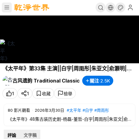
《太平年》第33集 主演||白宇|周雨彤|朱亚文|俞灏明|董
勇|倪大红|保剑锋|郝平|蒋恺|尤勇智|张晓晨|刘畅|梅婷|于
古风遗韵 Traditional Classic
關注
·
2.5K
洋|张帆|吴昊宸|海一天|薛佳凝|尤靖茹|魏千翔 导演||杨磊
编剧||董哲 【古装历史剧】
1
1
收藏
檢舉
80
影片觀看
·
2026年3月30日
#太平年
#白宇
#周雨彤
《太平年》48集古装历史剧-杨磊-董哲-白宇|周雨彤|朱亚文|俞
灏明|董勇|倪大红|保剑锋|郝平|蒋恺|尤勇智|张晓晨|刘畅|梅婷|
于洋|张帆|吴昊宸|海一天|薛佳凝|赵子琪|尤靖茹|朱嘉琦|魏千翔|
評論
文字稿