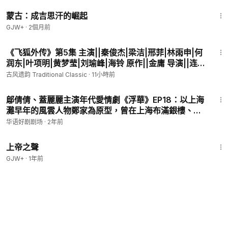
2:34:53
蒙古：成吉思汗的崛起
GJW+
·
2個月前
39:20
《飞狐外传》第5集 主演||秦俊杰|梁洁|邢菲|林雨申|何
润东|叶项明|黄梦莹|刘瑜峰|海铃 原作||金庸 导演||连奕
名 编剧||汤佳羽|邱怀阳 【金庸古装武侠剧】
古风遗韵 Traditional Classic
·
11小時前
43:21
鄔倩倩、蓋麗麗主演年代愛情劇《浮華》EP18：以上海
灘早年的風雲人物鄭家為原型，曾在上海布滿銀樓、錢
莊、布店的鄭公家族從鼎盛走向衰落，同時許家大小姐
华语好剧剧场
·
2年前
文麗從一無所有境況中崛起而成為商界巨頭的經歷
1:31:48
上帝之聲
GJW+
·
1年前