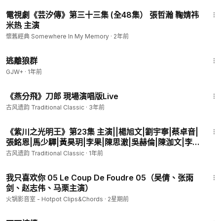
杨磊 编剧||董哲 【古装历史剧】
B
47:28
電視劇《芸汐傳》第三十三集 (全48集） 張哲瀚 鞠婧祎
****************************************************
米热 主演
古风遗韵频道声明：本频道旨在从社交平台上收集整理传统、经
典、优秀的华文音乐、电影、电视剧等视频，留传未来；荣耀归
懷舊經典 Somewhere In My Memory
·
2年前
于原创者。恳请版权所有者同意转载，赞助支持本频道发展；让
2:12:23
我们携手重建中华民族精神家园，行善积德福报绵绵。如若不同
逃離狼群
意转载，请联系删除。
GJW+
·
1年前
****************************************************
3:51
《燕分飛》刀郎 現場演唱版Live
古风遗韵 Traditional Classic
·
3年前
41:01
《紫川之光明王》第23集 主演||楊旭文|劉宇寧|蔡卓音|
張銘恩|馬少驊|黃昊玥|李果|陳思澈|吳赫倫|陳泇文|李
墨之 導演||張萌|衛立洲 編劇||田良良|陳晨 【古裝傳奇
古风遗韵 Traditional Classic
·
1年前
劇】
45:33
我只喜欢你 05 Le Coup De Foudre 05（吴倩、张雨
剑、赵志伟、马栗主演）
火锅影音室 - Hotpot Clips&Chords
·
2星期前
35:10