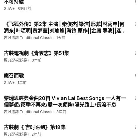
不可持續
GJW+
·
8個月前
44:03
《飞狐外传》第2集 主演||秦俊杰|梁洁|邢菲|林雨申|何
润东|叶项明|黄梦莹|刘瑜峰|海铃 原作||金庸 导演||连奕
名 编剧||汤佳羽|邱怀阳 【金庸古装武侠剧】
古风遗韵 Traditional Classic
·
1天前
42:36
古裝電視劇《青雲志》第51集
經典影視(娛樂)
·
3年前
1:40:29
應召而戰
GJW+
·
1年前
1:23:30
黎瑞恩經典金曲20首 Vivian Lai Best Songs 一人有一
個夢想/雨季不再來/愛一次便夠/陽光路上/長流不息
古风遗韵 Traditional Classic
·
3年前
40:34
古裝劇《 吉时医到》第18集
經典影視(娛樂)
·
2年前