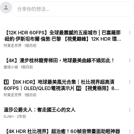
45:04
【12K HDR 60FPS】全球最震撼的五座城市 | 巴塞羅那
·紐約·伊斯坦布爾·倫敦·巴黎 【視覺巔峰】12K HDR 環
遊世界五大城市！最清晰的城市紀錄
阿東走世界
·
1個月前
19:28
【4K】漫步桂林龍脊梯田，地球最美曲線不過如此！
邊境小城
·
1個月前
24:22
1️⃣ 【8K HDR】地球最美風光合集｜杜比視界超高清
60FPS｜OLED/QLED電視演示片 2️⃣ 【視覺極限】8K
HDR 世界奇景合集｜大堡礁·馬丘
阿東走世界
·
1個月前
45:22
溫莎公爵夫人：奪走國王心的女人
GJW+
·
2年前
30:05
【4K HDR 杜比視界】超治癒！60幀音樂畫面助眠神器