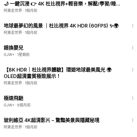
🌙 一鍵沉浸 👉 4K 杜比視界+輕音樂，解壓/學習/睡眠
必備 你的電視夠強嗎？📺 4K H
阿東走世界
·
1個月前
58:49
地球最夢幻的風景 ｜杜比視界 4K HDR (60FPS) ✨🌍
阿東走世界
·
1個月前
1:28:20
錯換嬰兒
GJW+
·
1星期前
50:29
【8K HDR｜杜比視界體驗】環遊地球最美風光 🌍
OLED超清畫質極致展示！
阿東走世界
·
1個月前
11:51
極速飛馳
GJW+
·
6個月前
17:42
玻利維亞 4K超清影片 – 驚豔美景與隱藏秘境
阿東走世界
·
1個月前
56:38