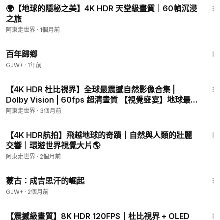
🌍【地球的隱秘之美】4K HDR 天堂級畫質｜60幀沉浸
之旅
阿東走世界
·
1個月前
56:11
百年歸鄉
GJW+
·
1年前
30:12
【4K HDR 杜比視界】全球最震撼自然影像合集 |
Dolby Vision | 60fps 超清畫質 【視覺盛宴】地球最美
4K HDR 影像 | 杜比視
阿東走世界
·
3個月前
38:12
【4K HDR航拍】飛越地球的奇蹟｜自然與人類的壯麗
交響｜環遊世界視覺大片🌎
阿東走世界
·
2個月前
2:34:53
蒙古：成吉思汗的崛起
GJW+
·
2個月前
30:06
【震撼級畫質】8K HDR 120FPS｜杜比視界 + OLED