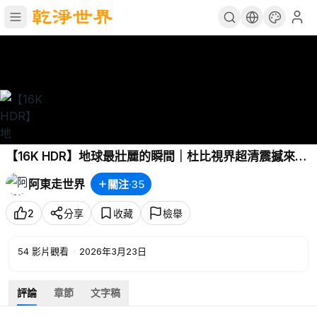
【16K HDR】地球最壯麗的瞬間｜杜比視界超清震撼來襲
🌍 視覺極限突破！16K 杜比視界帶你俯瞰整個地球 💫
阿東走世界
關注
·
35
OLED測試神作｜16K HDR 地球
2
分享
收藏
檢舉
54
影片觀看
·
2026年3月23日
評論
章節
文字稿