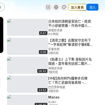
加入會員
登入
日本拍的清朝皇室逃亡，耗資
不小卻被禁播，作為中國人我
被雷到了
英雄史诗录
8:47
9小時前
【清渠之戰】此戰安守忠布下
“一字長蛇陣”擊潰郭子儀8萬唐
軍，
军事传奇
3:06
3個月前
《助產士》上下集 差點因片名
錯過，當年看完這部二戰片，
三天沒回到現實中來
英雄史诗录
16:43
1個月前
[中配]為何80%鐵拳步兵陣
亡？死亡武器背後真相 -
Warfare Unclassified
巴巴罗萨档案
14:52
3個月前
Manas
GJW+
1:46:45