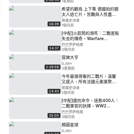
1星期前
希望的鸛鳥 上下集 德國拍的猶
太人逃亡片，苦難與人性盡數
呈現，看完讓我瞬間落淚
英雄史诗录
16:39
1個月前
[中配]火箭筒的瀕死：二戰差點
失去的傳奇 - Warfare
Unclassified
巴巴罗萨档案
14:37
3個月前
冒牌大亨
GJW+
1:29:59
3星期前
今年最值得看的二戰片，溫馨
又感人，所有法國元素匯聚一
起
英雄史诗录
14:43
2個月前
[中配]違抗命令，拯救400人：
二戰軍官的抉擇 - WW2
Untold
巴巴罗萨档案
25:00
3個月前
橢圓星球
GJW+