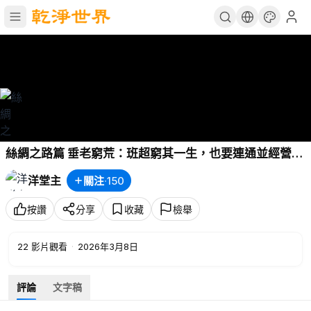
絲綢之路篇 垂老窮荒：班超窮其一生，也要連通並經營西
域，班勇砥礪承父志
洋堂主
關注
·
150
按讚
分享
收藏
檢舉
22
影片觀看
·
2026年3月8日
評論
文字稿