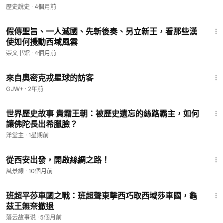
歷史說史
·
4個月前
8:17
假傳聖旨、一人滅國、先斬後奏、另立新王，看那些漢
使如何攪動西域風雲
崇文书馆
·
4個月前
1:36:37
來自奧密克戎星球的訪客
GJW+
·
2年前
12:57
世界歷史故事 貴霜王朝：被歷史遺忘的絲路霸主，如何
讓佛陀長出希臘臉？
洋堂主
·
1星期前
21:37
從西安出發，開啟絲綢之路！
風景線
·
10個月前
16:14
班超平莎車國之戰：班超聲東擊西巧取西域莎車國，龜
茲王無奈撤退
落云故事说
·
5個月前