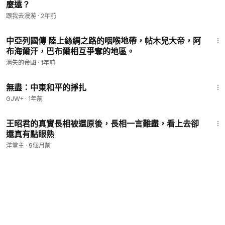
麼遠？
跟我去漫游
·
2年前
10:35
中亞列國傳 陸上絲綢之路的咽喉地帶，帖木兒大帝，阿
布海爾汗，巴布爾相互爭奪的地區。
消失的帝國
·
1年前
1:02:15
無盡：中東和平的掙扎
GJW+
·
1年前
9:31
王昭君的真實長相被還原後，長相一言難盡，看上去卻
還真有點眼熟
洋堂主
·
9個月前