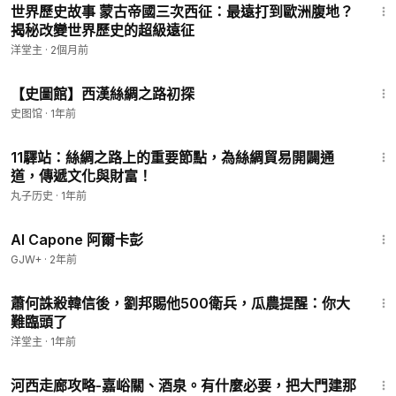
世界歷史故事 蒙古帝國三次西征：最遠打到歐洲腹地？
揭秘改變世界歷史的超級遠征
洋堂主
·
2個月前
6:36
【史圖館】西漢絲綢之路初探
史图馆
·
1年前
2:04
11驛站：絲綢之路上的重要節點，為絲綢貿易開闢通
道，傳遞文化與財富！
丸子历史
·
1年前
40:45
Al Capone 阿爾卡彭
GJW+
·
2年前
14:17
蕭何誅殺韓信後，劉邦賜他500衛兵，瓜農提醒：你大
難臨頭了
洋堂主
·
1年前
9:46
河西走廊攻略-嘉峪關、酒泉。有什麼必要，把大門建那