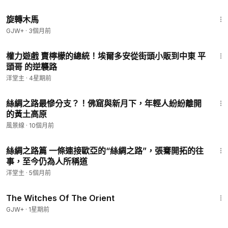
1:53:33
旋轉木馬
GJW+
·
3個月前
8:35
權力遊戲 賣檸檬的總統！埃爾多安從街頭小販到中東 平
頭哥 的逆襲路
洋堂主
·
4星期前
23:47
絲綢之路最慘分支？！佛窟與新月下，年輕人紛紛離開
的黃土高原
風景線
·
10個月前
15:05
絲綢之路篇 一條連接歐亞的“絲綢之路”，張騫開拓的往
事，至今仍為人所稱道
洋堂主
·
5個月前
1:39:56
The Witches Of The Orient
GJW+
·
1星期前
19:42