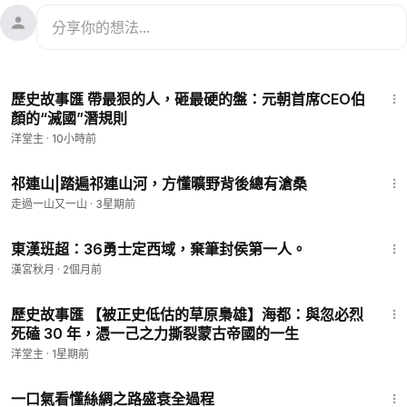
20:58
歷史故事匯 帶最狠的人，砸最硬的盤：元朝首席CEO伯
顏的“滅國”潛規則
洋堂主
·
10小時前
7:23
祁連山|踏遍祁連山河，方懂曠野背後總有滄桑
走過一山又一山
·
3星期前
2:58
東漢班超：36勇士定西域，棄筆封侯第一人。
漢宮秋月
·
2個月前
31:47
歷史故事匯 【被正史低估的草原梟雄】海都：與忽必烈
死磕 30 年，憑一己之力撕裂蒙古帝國的一生
洋堂主
·
1星期前
7:18
一口氣看懂絲綢之路盛衰全過程