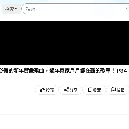
探索
年必備的新年賀歲歌曲，過年家家戶戶都在聽的歌單！ P34
按讚
分享
收藏
檢舉