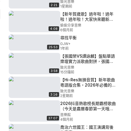
備好的新年歌單，新春年味氛
致光音樂
2:21
圍音樂合集！ P40 - 40.年初
1星期前
【新年賀歲歌】過年啦！過年
啦！過年啦！大家快來聽新年
歌！ P66 - 心想事成
偷偷分享音樂
4:08
6個月前
尋找平衡
GJW+
25:53
1年前
【張國榮VS譚詠麟】盤點華語
樂壇實力派歌曲對拼，張國榮
和譚詠麟經典歌曲合集，你更
致光音樂
3:58
喜歡聽誰的歌曲呢？ P15 - 愛
15分鐘前
在深秋
【Hi-Res無損音質】新年歌曲
粵語版合集，2026年必備的新
年賀歲歌曲，過年家家戶戶都
致光音樂
3:16
在聽的歌單！ P39 - 恭賀新年
2星期前
2026抖音熱歌榜長期霸榜歌曲
（今天是農曆春節第一天哦，
祝大家新年快樂！）
音樂館
37:07
4個月前
喬治六世國王：國王演講背後