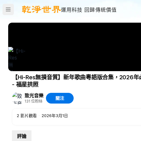
運用科技 回歸傳統價值
【Hi-Res無損音質】新年歌曲粵語版合集，2026
- 福星拱照
致光音樂
關注
131
位粉絲
2
影片觀看
·
2026年3月1日
評論