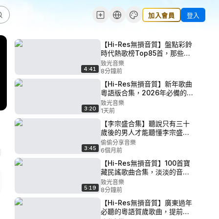
加入會員
登入
【Hi-Res無損音質】盤點彩鈴
時代熱歌榜Top85首，那些年
響徹大街小巷的網絡神曲，你
致光音樂
4:41
聽過多少首？ P4 - 分手在那個
8分鐘前
秋天
【Hi-Res無損音質】新年歌曲
粵語版合集，2026年必備的新
年賀歲歌曲，過年家家戶戶都
致光音樂
3:20
在聽的歌單！ P42 - 恭喜發財
1天前
歌
【李宗盛合集】聽說只有三十
歲後的男人才能聽懂李宗盛的
歌（Hi-Res無損音質）值得收
偷偷分享音樂
3:45
藏聆聽的歌單！ P69 - 69.
6個月前
[P069]69. 送你一首過年歌
【Hi-Res無損音質】100首寶
藏民謠歌曲合集，淡淡的音樂
旋律，安撫我們煩躁的心情！
致光音樂
5:19
P43 - 老街 - 李榮浩
8分鐘前
【Hi-Res無損音質】廣東過年
必聽的粵語賀歲歌曲，提前準