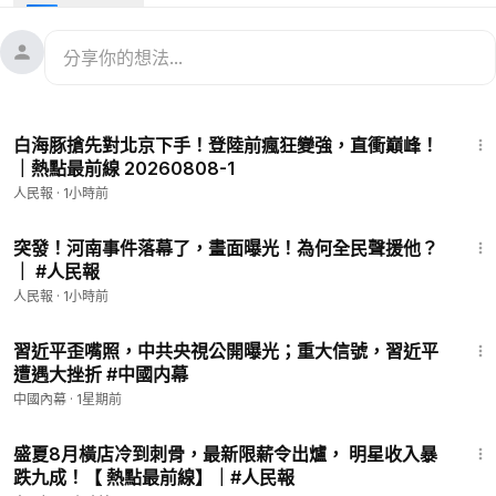
北京冬奧的監視與恐嚇、退役後的創傷、再到重返巔峰——一場
跨兩代的自由對抗。
-
🔥本節目由普瑞堂「玄寶黑蔘」贊助🔥購滿【普瑞堂】商品滿
500美元，可獲贈九蒸九曝、純手工古法製成的玄寶黑蔘原蔘一
17:36
根。多買多送！🔗點擊訂購👉🏻
https://puritang.com
📱輸入優惠
白海豚搶先對北京下手！登陸前瘋狂變強，直衝巔峰！
碼 RMB888，即可享受全球免費郵寄！
｜熱點最前線 20260808-1
-
人民報
·
1小時前
-
💠捐款支持：
https://www.renminbao.com/donate.html
15:02
💠回饋信箱：
editor@renminbao.com
突發！河南事件落幕了，畫面曝光！為何全民聲援他？
｜ #人民報
💠人民報官網：renminbao.com
💠推特：
https://twitter.com/Renminbao1
人民報
·
1小時前
💠Facebook：
https://www.facebook.com/renminbao
12:25
💠Telegram：
https://t.me/renminbao1
習近平歪嘴照，中共央視公開曝光；重大信號，習近平
💠Instagram：
https://www.instagram.com/renmin.bao
遭遇大挫折 #中國内幕
中國內幕
·
1星期前
© All Rights Reserved.
16:34
盛夏8月橫店冷到刺骨，最新限薪令出爐， 明星收入暴
跌九成！【 熱點最前線】｜#人民報