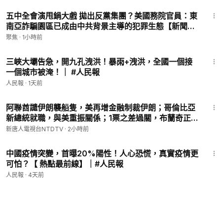
19:16
五中全會演甩鍋大戲 拋出反黨集團？美國務院官員：東
南亞詐騙園區已成由中共背景主導的犯罪生態【新聞深
讀】
聚焦
·
1小時前
8:12
三峽大壩告急，開九孔洩洪！暴雨+洩洪，全國一個接
一個城市被淹！｜ #人民報
人民報
·
1天前
29:30
阿聯酋譴伊朗襲船隻，美再增金融制裁伊朗；哥倫比亞
新總統就職，與美重振關係；1票之差過關，布蘭奇正式
出任司法部長；美國第5批UFO檔案公開；台灣漢光演
新唐人電視台NTDTV
·
2小時前
習第四天，濱海緊急出港打擊【#環球直擊】
14:00
2026.08.08
中國疫情突變，首曝20%陽性！人心恐慌，真實疫情更
可怕？【 熱點最前線】｜#人民報
人民報
·
4天前