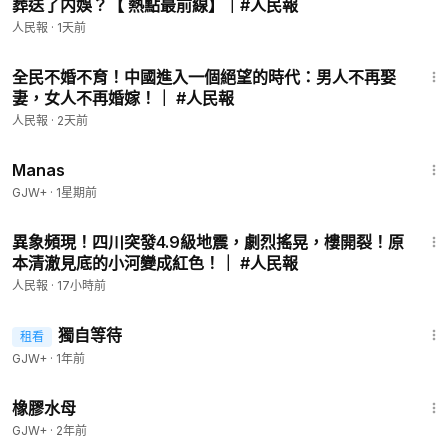
葬送了内娛？【 熱點最前線】｜#人民報
人民報
·
1天前
17:54
全民不婚不育！中國進入一個絕望的時代：男人不再娶
妻，女人不再婚嫁！｜ #人民報
人民報
·
2天前
1:46:45
Manas
GJW+
·
1星期前
8:54
異象頻現！四川突發4.9級地震，劇烈搖晃，樓開裂！原
本清澈見底的小河變成紅色！｜ #人民報
人民報
·
17小時前
1:50:45
獨自等待
租看
GJW+
·
1年前
1:19:47
橡膠水母
GJW+
·
2年前