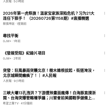
人民報
·
5小時前
23:24
2026年第一虎祭旗！温家宝家族深陷危机？习为21大
连任下狠手！ （20260726第1158期）#直播精選
蔡慎坤說
·
1星期前
25:53
尋找平衡
GJW+
·
1年前
1:15:33
《發展受阻》紀錄片項目
GJW+
·
2年前
10:16
突發：狂風暴雨突襲北京！樹木連根拔起，街道淹沒，
北京城瞬間癱瘓了！｜ #人民報
人民報
·
9小時前
18:49
三峽大壩13孔洩洪？下游遭殃畫面瘋傳！白海豚直撲浙
閩、台海突爆管轄權爭議；川習會前美國戰爭儲備上
桌，習近平17年福建舊地連環震，何立峰履歷交集浮現
希望之聲TV
·
41分鐘前