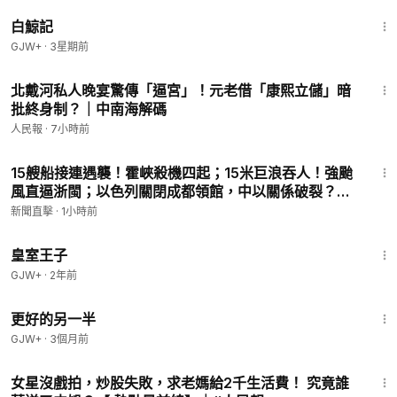
【紅朝禁聞】
1:17:11
白鯨記
GJW+
·
3星期前
18:36
北戴河私人晚宴驚傳「逼宮」！元老借「康熙立儲」暗
批終身制？｜中南海解碼
人民報
·
7小時前
11:04
15艘船接連遇襲！霍峽殺機四起；15米巨浪吞人！強颱
風直逼浙閩；以色列關閉成都領館，中以關係破裂？川
普爱将掌舵司法部|【#新聞直擊】2026.08.08
新聞直擊
·
1小時前
1:28:27
皇室王子
GJW+
·
2年前
1:35:50
更好的另一半
GJW+
·
3個月前
18:34
女星沒戲拍，炒股失敗，求老媽給2千生活費！ 究竟誰