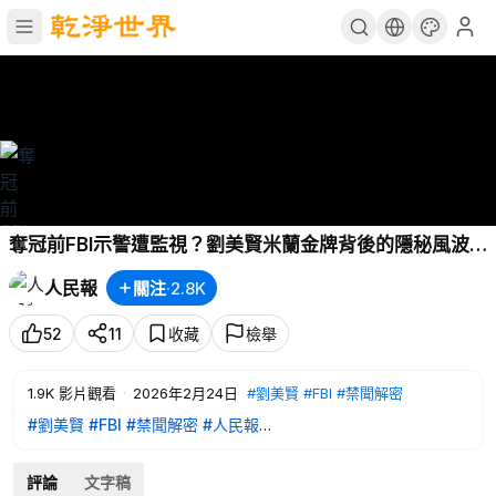
奪冠前FBI示警遭監視？劉美賢米蘭金牌背後的隱秘風波
【禁聞解密】｜
#人民報
人民報
關注
·
2.8K
52
11
收藏
檢舉
1.9K
影片觀看
·
2026年2月24日
#劉美賢
#FBI
#禁聞解密
#劉美賢
#FBI
#禁聞解密
#人民報
19 歲劉美賢米蘭冬奧奪金，但賽前父親竟接到 FBI 緊急警告：有
人盯上你們。
評論
文字稿