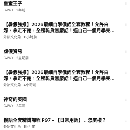
皇室王子
GJW+
·
2年前
3:24
【暑假強推】2026最細自學俄語全套教程！允許白
嫖，拿走不謝，全程乾貨無廢話！逼自己一個月學完，
從0基礎小白到俄語大佬只要這套就夠了！ P21 - 【入
外語文化角
·
11小時前
門】輔音字母Пп
2:39:28
虛假資訊
GJW+
·
2星期前
1:16
【暑假強推】2026最細自學俄語全套教程！允許白
嫖，拿走不謝，全程乾貨無廢話！逼自己一個月學完，
從0基礎小白到俄語大佬只要這套就夠了！ P24 - 【入
外語文化角
·
4小時前
門】發音練習2
1:05:07
神奇的英國
GJW+
·
2年前
1:33
俄語全套精講課程 P97 - 【日常用語】 ...怎麼樣？
外語文化角
·
1個月前