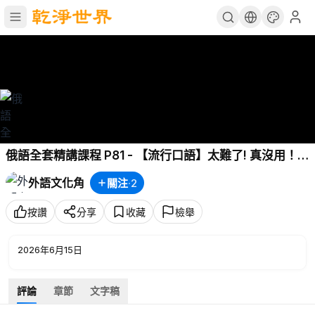
俄語全套精講課程 P81 - 【流行口語】太難了! 真沒用！
別鬧了！ 死腦筋！ 我好累。
外語文化角
關注
·
2
按讚
分享
收藏
檢舉
2026年6月15日
評論
章節
文字稿