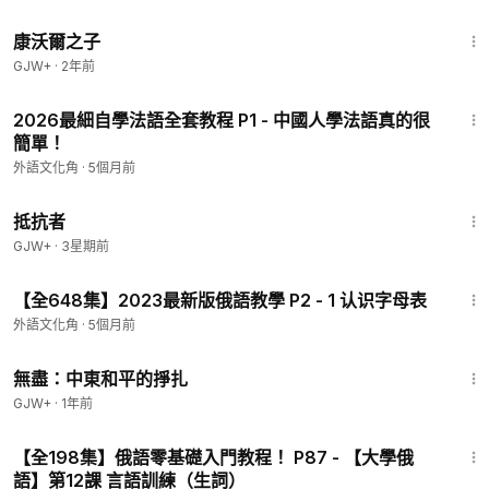
1:27:39
康沃爾之子
GJW+
·
2年前
9:55
2026最細自學法語全套教程 P1 - 中國人學法語真的很
簡單！
外語文化角
·
5個月前
1:15:11
抵抗者
GJW+
·
3星期前
7:16
【全648集】2023最新版俄語教學 P2 - 1 认识字母表
外語文化角
·
5個月前
1:02:15
無盡：中東和平的掙扎
GJW+
·
1年前
6:38
【全198集】俄語零基礎入門教程！ P87 - 【大學俄
語】第12課 言語訓練（生詞）