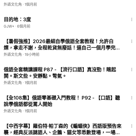
外語文化角
·
1個月前
1:05:16
目的地：3度
GJW+
·
6個月前
1:26
【暑假強推】2026最細自學俄語全套教程！允許白
嫖，拿走不謝，全程乾貨無廢話！逼自己一個月學完，
從0基礎小白到俄語大佬只要這套就夠了！ P17 - 【入
外語文化角
·
19小時前
門】俄語字母Оо
5:35
俄語全套精講課程 P87 - 【流行口語】真沒勁！瞎起
鬨。斯文些。安靜點。彆氣。
外語文化角
·
1個月前
1:17
【全108集】俄語零基礎入門教程！ P92 - 【口語】聽
說學俄語都從罵人開始
外語文化角
·
1個月前
2:38
【中西字幕】羅伯特·帕丁森的《蝙蝠俠》西語版預告來
襲，經典反派謎語人、企鵝、貓女等悉數登場，一場混