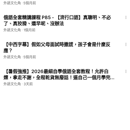
戰即將開啟！
外語文化角
·
5個月前
10:29
俄語全套精講課程 P85 - 【流行口語】真聰明、不必
了、真狡猾、還早呢、沒辦法
外語文化角
·
1個月前
5:09
【中西字幕】假如父母面試時撒謊，孩子會是什麼反
應？
外語文化角
·
5個月前
2:07
【暑假強推】2026最細自學俄語全套教程！允許白
嫖，拿走不謝，全程乾貨無廢話！逼自己一個月學完，
從0基礎小白到俄語大佬只要這套就夠了！ P4 - 【入
外語文化角
·
3天前
門】俄語字母表