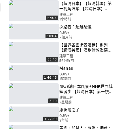
【超清日本】【超清韩国】第
一视角汽车 【超清日本】
【BGM自制】第一视角 行驶在
建築工程
27:04
夜晚的東京街道 台場-汐留
1小時前
2020.3
探路者：超越恐懼
GJW+
10:04
7個月前
【世界各國街景漫步】系列
【超清英國】漫步倫敦海德公
園聖誕主題遊樂場 2018.12
建築工程
58:43
56分鐘前
Manas
GJW+
1:46:45
1星期前
4K超清日本風景+NHK世界城
鎮漫步 【超清日本】第一視角
初冬的長野縣信州戶隱鏡池
建築工程
3:20
part 1 2018.11
2星期前
康沃爾之子
GJW+
1:27:39
2年前
美國、加拿大、歐洲、港台、