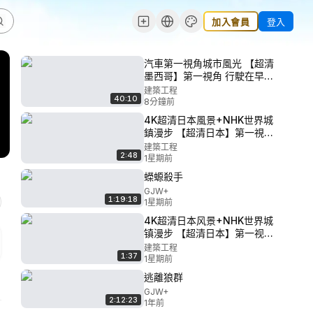
加入會員
登入
汽車第一視角城市風光 【超清
墨西哥】第一視角 行駛在早晨
的墨西哥城 高速公路 (1080P
建築工程
40:10
高清版) 2022.7
8分鐘前
4K超清日本風景+NHK世界城
鎮漫步 【超清日本】第一視角
長野縣大町市靈松寺紅葉
建築工程
2:48
2018.11
1星期前
蠑螈殺手
GJW+
1:19:18
1星期前
4K超清日本风景+NHK世界城
镇漫步 【超清日本】第一视角
日本長福寺银杏树 2018.11
建築工程
1:37
1星期前
逃離狼群
GJW+
2:12:23
1年前