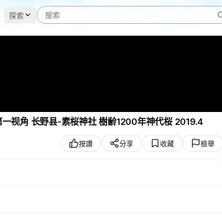
探索
角 长野县-素桜神社 樹齢1200年神代桜 2019.4
按讚
分享
收藏
檢舉