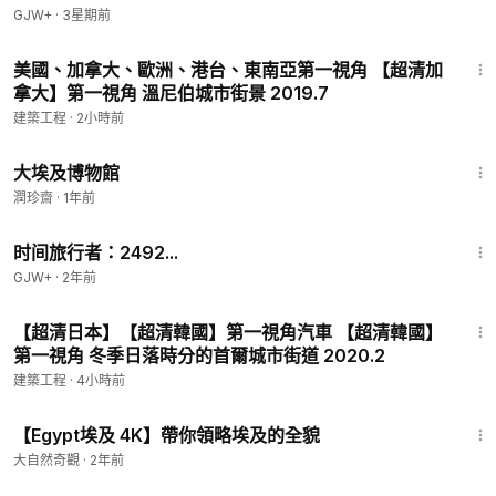
GJW+
·
3星期前
30:33
美國、加拿大、歐洲、港台、東南亞第一視角 【超清加
拿大】第一視角 溫尼伯城市街景 2019.7
建築工程
·
2小時前
4:16
大埃及博物館
潤珍齋
·
1年前
43:36
时间旅行者：2492...
GJW+
·
2年前
34:07
【超清日本】【超清韓國】第一視角汽車 【超清韓國】
第一視角 冬季日落時分的首爾城市街道 2020.2
建築工程
·
4小時前
52:42
【Egypt埃及 4K】帶你領略埃及的全貌
大自然奇觀
·
2年前
40:07