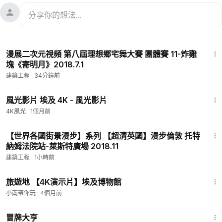
2:38
漫展二次元視頻 第八屆理想鄉宅舞大賽 團體賽 11-炸雞
塊《寄明月》2018.7.1
建築工程
·
34分鐘前
1:01:26
風光影片 埃及 4K - 風光影片
4K風光
·
1個月前
12:44
【世界各國街景漫步】系列 【超清英國】漫步倫敦 托特
納姆法院站-萊斯特廣場 2018.11
建築工程
·
1小時前
4:32
旅遊地 【4K演示片】埃及博物館
小南帶你玩
·
4個月前
1:29:59
冒牌大亨