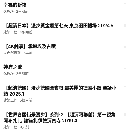
幸福的祈禱
GJW+
·
2星期前
55:43
【超清日本】漫步黃金週第七天 東京羽田機場 2024.5
建築工程
·
6個月前
19:55
【4K純享】雲遊埃及古蹟
大自然奇觀
·
2年前
1:34:02
神鹿之歌
GJW+
·
2星期前
41:22
【超清德國】漫步德國圖賓根 最美麗的德國小鎮 童話小
鎮 2025.1
建築工程
·
5個月前
16:48
【世界各國街景漫步】系列-2 【超清阿聯酋】第一視角
阿布扎比-謝赫扎伊德清真寺 2019.4
建築工程
·
4天前