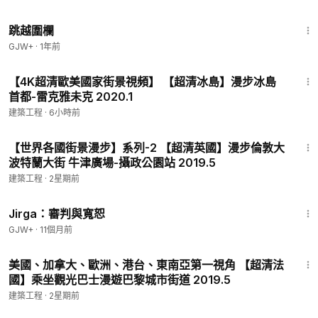
1:36:23
跳越圍欄
GJW+
·
1年前
43:18
【4K超清歐美國家街景視頻】 【超清冰島】漫步冰島
首都-雷克雅未克 2020.1
建築工程
·
6小時前
16:01
【世界各國街景漫步】系列-2 【超清英國】漫步倫敦大
波特蘭大街 牛津廣場-攝政公園站 2019.5
建築工程
·
2星期前
1:18:51
Jirga：審判與寬恕
GJW+
·
11個月前
14:52
美國、加拿大、歐洲、港台、東南亞第一視角 【超清法
國】乘坐觀光巴士漫遊巴黎城市街道 2019.5
建築工程
·
2星期前
1:00:15