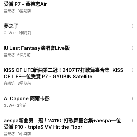
受賞 P7 - 黃禮志Air
音樂坊
·
3星期前
1:34:06
夢之子
GJW+
·
11個月前
6:16
IU Last Fantasy演唱會Live版
音樂坊
·
5個月前
3:38
KISS OF LIFE新曲第二冠！240717打歌舞臺合集+KISS
OF LIFE一位受賞 P7 - GYUBIN Satellite
音樂坊
·
3星期前
40:45
Al Capone 阿爾卡彭
GJW+
·
2年前
3:10
aespa新曲第二冠！241101打歌舞臺合集+aespa一位
受賞 P10 - tripleS VV Hit the Floor
音樂坊
·
3小時前