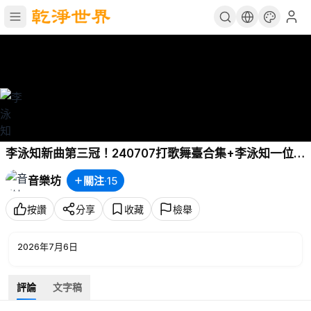
李泳知新曲第三冠！240707打歌舞臺合集+李泳知一位受
賞 P6 - KISS OF LIFE Sticky
音樂坊
關注
·
15
按讚
分享
收藏
檢舉
2026年7月6日
評論
文字稿