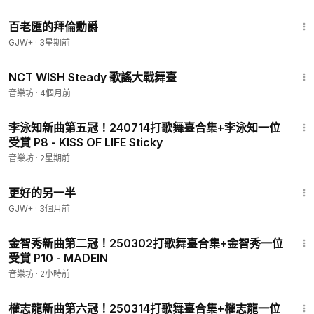
1:16:47
百老匯的拜倫勳爵
GJW+
·
3星期前
3:45
NCT WISH Steady 歌謠大戰舞臺
音樂坊
·
4個月前
2:42
李泳知新曲第五冠！240714打歌舞臺合集+李泳知一位
受賞 P8 - KISS OF LIFE Sticky
音樂坊
·
2星期前
1:35:50
更好的另一半
GJW+
·
3個月前
3:19
金智秀新曲第二冠！250302打歌舞臺合集+金智秀一位
受賞 P10 - MADEIN
音樂坊
·
2小時前
3:25
權志龍新曲第六冠！250314打歌舞臺合集+權志龍一位