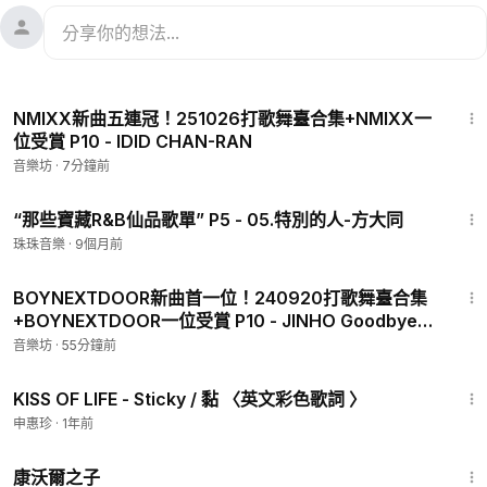
3:00
NMIXX新曲五連冠！251026打歌舞臺合集+NMIXX一
位受賞 P10 - IDID CHAN-RAN
音樂坊
·
7分鐘前
4:19
“那些寶藏R&B仙品歌單” P5 - 05.特別的人-方大同
珠珠音樂
·
9個月前
3:57
BOYNEXTDOOR新曲首一位！240920打歌舞臺合集
+BOYNEXTDOOR一位受賞 P10 - JINHO Goodbye
With You
音樂坊
·
55分鐘前
2:37
KISS OF LIFE - Sticky / 黏 〈英文彩色歌詞 〉
申惠珍
·
1年前
1:27:39
康沃爾之子