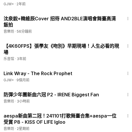
GJW+
·
2年前
2:30
沈泉銳+韓維辰Cover 招待 AND2BLE演唱會舞臺高清
飯拍
音樂坊
·
56分鐘前
4:39
【4K60FPS】張學友《吻別》早期現場！人生必看的現
場
乐音馆
·
3年前
1:27:48
Link Wray - The Rock Prophet
GJW+
·
9個月前
3:06
防彈少年團新曲六冠 P2 - IRENE Biggest Fan
音樂坊
·
3小時前
2:25
aespa新曲第二冠！241101打歌舞臺合集+aespa一位
受賞 P8 - KISS OF LIFE Igloo
音樂坊
·
2星期前