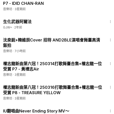
P7 - IDID CHAN-RAN
音樂坊
·
3星期前
1:10:26
生化武器阿爾法
GJW+
·
2年前
2:30
沈泉銳+韓維辰Cover 招待 AND2BLE演唱會舞臺高清
飯拍
音樂坊
·
7小時前
3:25
權志龍新曲第六冠！250314打歌舞臺合集+權志龍一位
受賞 P7 - 黃禮志Air
音樂坊
·
3星期前
3:46
權志龍新曲第八冠！250316打歌舞臺合集+權志龍一位
受賞 P8 - TREASURE YELLOW
音樂坊
·
3星期前
4:43
IU翻唱曲Never Ending Story MV～