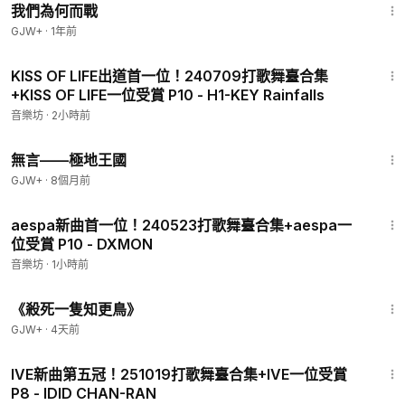
我們為何而戰
GJW+
·
1年前
3:14
KISS OF LIFE出道首一位！240709打歌舞臺合集
+KISS OF LIFE一位受賞 P10 - H1-KEY Rainfalls
音樂坊
·
2小時前
43:21
無言——極地王國
GJW+
·
8個月前
3:20
aespa新曲首一位！240523打歌舞臺合集+aespa一
位受賞 P10 - DXMON
音樂坊
·
1小時前
2:09:28
《殺死一隻知更鳥》
GJW+
·
4天前
3:00
IVE新曲第五冠！251019打歌舞臺合集+IVE一位受賞
P8 - IDID CHAN-RAN