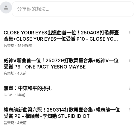
5:55
CLOSE YOUR EYES出道曲首一位！250408打歌舞臺
合集+CLOSE YUR EYES一位受賞 P10 - CLOSE YOUR
EYES一位
音樂坊
·
45分鐘前
3:14
威神V新曲首一位！250729打歌舞臺合集+威神V一位
受賞 P9 - ONE PACT YESNO MAYBE
音樂坊
·
4天前
1:02:15
無盡：中東和平的掙扎
GJW+
·
1年前
2:48
權志龍新曲第六冠！250314打歌舞臺合集+權志龍一位
受賞 P9 - 權順榮+李知勳 STUPID IDIOT
音樂坊
·
4天前
52:05