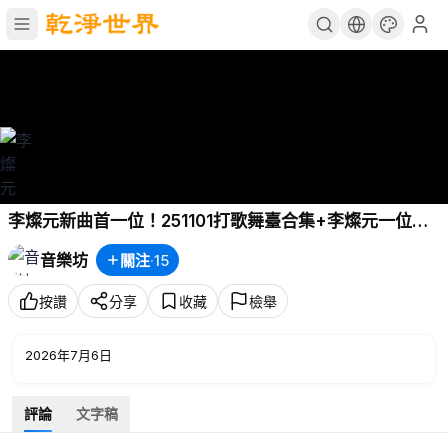
李燦元新曲首一位！251101打歌舞臺合集+李燦元一位受
賞 P6 - izna Racecar
音樂坊
關注
·
15
按讚
分享
收藏
檢舉
2026年7月6日
評論
文字稿