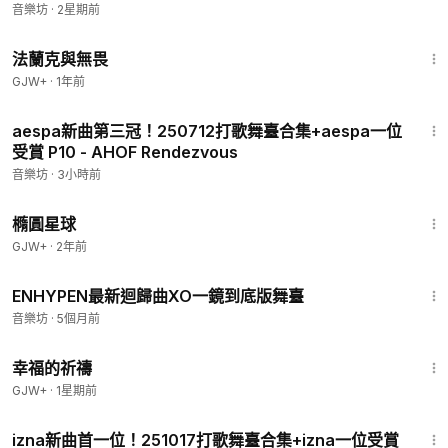
音樂坊
·
2星期前
1:39:41
法蘭克與無畏
GJW+
·
1年前
4:39
aespa新曲第三冠！250712打歌舞臺合集+aespa一位
受賞 P10 - AHOF Rendezvous
音樂坊
·
3小時前
1:16:49
橢圓星球
GJW+
·
2年前
3:27
ENHYPEN最新迴歸曲XO一鏡到底版舞臺
音樂坊
·
5個月前
40:07
幸福的祈禱
GJW+
·
1星期前
3:08
izna新曲首一位！251017打歌舞臺合集+izna一位受賞