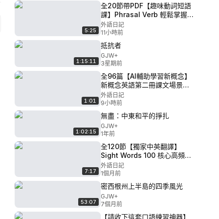
全20節帶PDF【趣味動詞短語
課】Phrasal Verb 輕鬆掌握
160個核心短語動詞 意義+示例
外語日記
5:25
P1 - Phrasal Verb Group 1
11小時前
抵抗者
GJW+
1:15:11
3星期前
全96篇【AI輔助學習新概念】
新概念英語第二冊課文場景還
原 讓新概念英語學習和背誦更
外語日記
1:01
有趣 P2 - 新概念第二冊-
9小時前
Lesson 2-Breakfast or
無盡：中東和平的掙扎
lunch
GJW+
1:02:15
1年前
全120節【獨家中英翻譯】
Sight Words 100 核心高頻詞
外教美國大叔Brain Stewart精
外語日記
7:17
講 P116 - Sight Words 100
1個月前
LEVEL.6-Lesson 16 中英字幕
密西根州上半島的四季風光
GJW+
53:07
7個月前
【請收下這套口語練習神器】