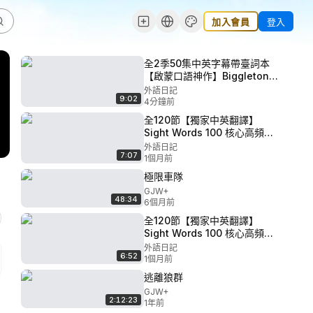
加入會員
登入
全2季50集中英字幕帶臺詞本
【啟蒙口語神作】Biggleton
比格爾頓鎮日常故事 角色扮演
外語日記
9:02
學英語 讓孩子在日常生活場景
4分鐘前
中開口說英語（持續翻譯更
全120節【獨家中英翻譯】
新） P2 - Biggleton-
Sight Words 100 核心高頻詞
S01E02-The Unfinished Fix
外教美國大叔Brain Stewart精
外語日記
中英字幕
7:07
講 P120 - Sight Words 100
1個月前
LEVEL.6-Lesson 20 中英字
極限車隊
幕
GJW+
48:34
6個月前
全120節【獨家中英翻譯】
Sight Words 100 核心高頻詞
外教美國大叔Brain Stewart精
外語日記
6:52
講 P118 - Sight Words 100
1個月前
LEVEL.6-Lesson 18 中英字幕
逃離狼群
GJW+
2:12:23
1年前