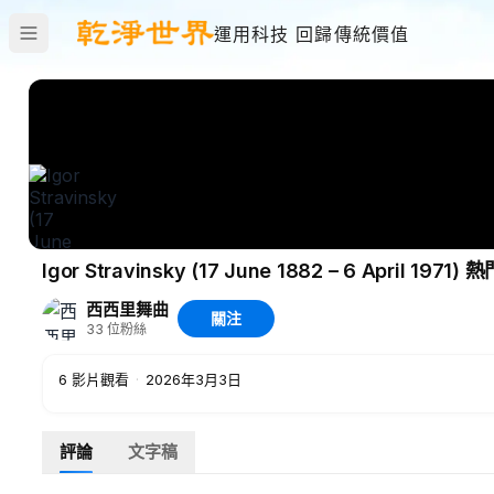
運用科技 回歸傳統價值
Igor 
西西里舞曲
關注
33
位粉絲
6
影片觀看
·
2026年3月3日
評論
文字稿