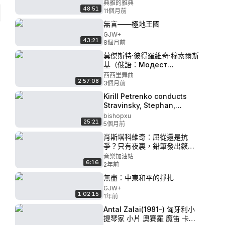
典雅的雅典
48:51
11個月前
無言——極地王國
GJW+
43:21
8個月前
莫傑斯特·彼得羅維奇·穆索爾斯
基（俄語：Модест
Петрович Мусоргский，
西西里舞曲
2:57:08
1839-1881）俄羅斯作曲家 P9
3個月前
- 3.1.穆索爾斯基：霍萬斯基之
Kirill Petrenko conducts
亂 Mussorgsky
Stravinsky, Stephan,
Khovanshchina Kazushi
Scriabin P4 - Alexander
bishopxu
Ono
25:21
Scriabin Le Poème de
5個月前
l’extase
肖斯塔科維奇：屈從還是抗
爭？只有夜裏，鉛筆發出簌簌
聲
音樂加油站
6:16
2年前
無盡：中東和平的掙扎
GJW+
1:02:15
1年前
Antal Zalai(1981-) 匈牙利小
提琴家 小片 奧賽羅 魔笛 卡門