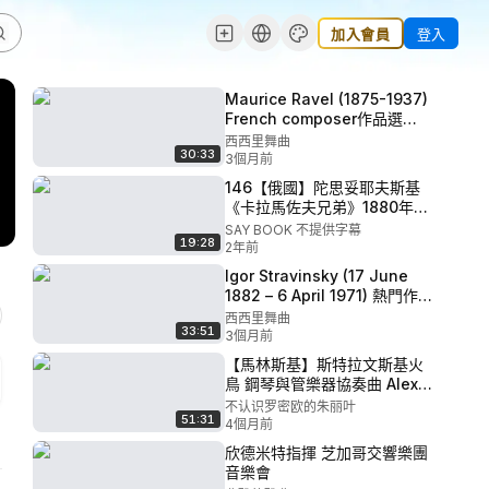
加入會員
登入
Maurice Ravel (1875-1937)
French composer作品選
【10P】★★★★★ P9 -
西西里舞曲
30:33
Maurice Ravel-String
3個月前
Quartet in F Major
146【俄國】陀思妥耶夫斯基
(Complete)
《卡拉馬佐夫兄弟》1880年出
版
SAY BOOK 不提供字幕
19:28
2年前
Igor Stravinsky (17 June
1882 – 6 April 1971) 熱門作品
P9 - 2.5.Stravinsky - Le
西西里舞曲
33:51
sacre du printemps-
3個月前
Gergiev
【馬林斯基】斯特拉文斯基火
鳥 鋼琴與管樂器協奏曲 Alexei
Volodin 杰基耶夫指揮
不认识罗密欧的朱丽叶
51:31
stravinsky 135 P2 -
4個月前
stravinsky 135 part 2
欣德米特指揮 芝加哥交響樂團
音樂會