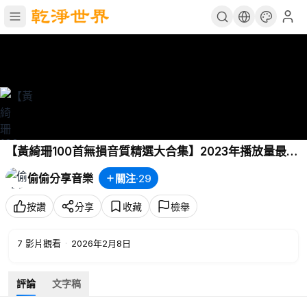
【黃綺珊100首無損音質精選大合集】2023年播放量最高
的單曲合集（帶歌詞 支持後臺播放 持續更新） P121 - 再
偷偷分享音樂
關注
·
29
回到從前
按讚
分享
收藏
檢舉
7
影片觀看
·
2026年2月8日
評論
文字稿