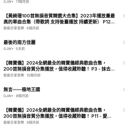
GJW+
·
11個月前
4:25
【黃綺珊100首無損音質精選大合集】2023年播放量最
高的單曲合集（帶歌詞 支持後臺播放 持續更新） P120
- 一瞬間
偷偷分享音樂
·
6個月前
1:38:29
最後的南方佳麗
GJW+
·
5天前
3:40
【韓寶儀】2024全網最全的韓寶儀經典歌曲合集，
200首無損音質分集播放，值得收藏聆聽！ P3 - 抹去淚
水
偷偷分享音樂
·
10個月前
43:21
無言——極地王國
GJW+
·
8個月前
3:09
【韓寶儀】2024全網最全的韓寶儀經典歌曲合集，
200首無損音質分集播放，值得收藏聆聽！ P11 - 愛你
一萬年
偷偷分享音樂
·
9個月前