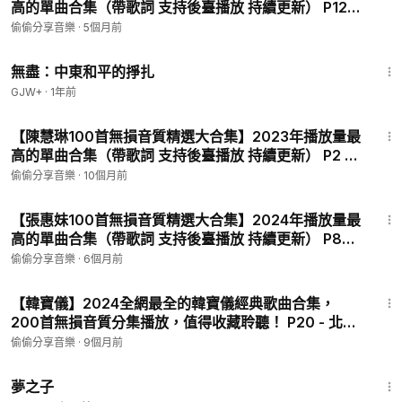
高的單曲合集（帶歌詞 支持後臺播放 持續更新） P129
- 只想對你說
偷偷分享音樂
·
5個月前
1:02:15
無盡：中東和平的掙扎
GJW+
·
1年前
4:06
【陳慧琳100首無損音質精選大合集】2023年播放量最
高的單曲合集（帶歌詞 支持後臺播放 持續更新） P2 -
都是你的錯
偷偷分享音樂
·
10個月前
4:26
【張惠妹100首無損音質精選大合集】2024年播放量最
高的單曲合集（帶歌詞 支持後臺播放 持續更新） P87 -
身後-張惠妹
偷偷分享音樂
·
6個月前
3:59
【韓寶儀】2024全網最全的韓寶儀經典歌曲合集，
200首無損音質分集播放，值得收藏聆聽！ P20 - 北國
之春
偷偷分享音樂
·
9個月前
1:34:06
夢之子