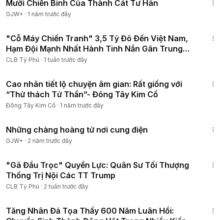
Mười Chiến Binh Của Thành Cát Tư Hãn
GJW+
·
1 năm trước đây
16:07
"Cỗ Máy Chiến Tranh" 3,5 Tỷ Đô Đến Việt Nam,
Hạm Đội Mạnh Nhất Hành Tinh Nắn Gân Trung
Quốc
CLB Tỷ Phú
·
1 tuần trước đây
18:59
Cao nhân tiết lộ chuyện âm gian: Rất giống với
“Thử thách Tử Thần”- Đông Tây Kim Cổ
Đông Tây Kim Cổ
·
1 năm trước đây
1:28:27
Những chàng hoàng tử nơi cung điện
GJW+
·
2 năm trước đây
13:31
"Gã Đầu Trọc" Quyền Lực: Quân Sư Tối Thượng
Thống Trị Nội Các TT Trump
CLB Tỷ Phú
·
2 tuần trước đây
15:31
Tăng Nhân Đả Tọa Thấy 600 Năm Luân Hồi: