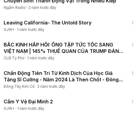
Chuyển Sinh Thành Động Vật Trong Nhiều Kiếp
Ngẫm Radio
·
2 năm trước đây
1:10:27
Leaving California- The Untold Story
GJW+
·
1 năm trước đây
22:49
BẮC KINH HẤP HỐI: ÔNG TẬP TỨC TỐC SANG
VIỆT NAM | 145% THUẾ QUAN CỦA TRUMP ĐÁNH
SẬP K.TẾ TRUNG QUỐC!
CLB Tỷ Phú
·
1 năm trước đây
14:04
Chấn Động Tiên Tri Từ Kinh Dịch Của Học Giả
Tăng Sĩ Cường - Năm 2024 Là Then Chốt - Đông
Tây Kim Cổ
Đông Tây Kim Cổ
·
2 năm trước đây
1:12:29
Cẩm Y Vệ Đại Minh 2
GJW+
·
1 năm trước đây