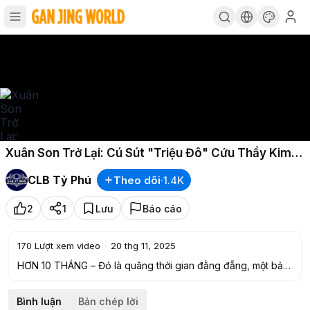
Xuân Son Trở Lại: Cú Sút "Triệu Đô" Cứu Thầy Kim
Và Hành Trình Hồi Phục Phi Thường
CLB Tỷ Phú
Theo dõi
·
1.4K
2
1
Lưu
Báo cáo
170
Lượt xem video
·
20 thg 11, 2025
HƠN 10 THÁNG – Đó là quãng thời gian đằng đẵng, một bản
án treo đầy nghiệt ngã cho sự nghiệp của một "sát thủ". Kể
từ khoảnh khắc Nguyễn Xuân Son đổ gục xuống sân trong
Bình luận
Bản chép lời