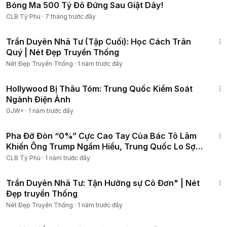
Bóng Ma 500 Tỷ Đô Đứng Sau Giật Dây!
CLB Tỷ Phú
·
7 tháng trước đây
5:41
Trần Duyên Nhã Tư (Tập Cuối): Học Cách Trân
Quý | Nét Đẹp Truyền Thống
Nét Đẹp Truyền Thống
·
1 năm trước đây
1:03:56
Hollywood Bị Thâu Tóm: Trung Quốc Kiểm Soát
Ngành Điện Ảnh
GJW+
·
1 năm trước đây
20:38
Pha Đỡ Đòn “0%” Cực Cao Tay Của Bác Tô Lâm
Khiến Ông Trump Ngầm Hiểu, Trung Quốc Lo Sợ
Điều Này!
CLB Tỷ Phú
·
1 năm trước đây
5:26
Trần Duyên Nhã Tư: Tận Hưởng sự Cô Đơn" | Nét
Đẹp truyền Thống
Nét Đẹp Truyền Thống
·
1 năm trước đây
1:31:35