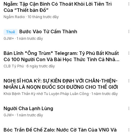
Ngẫm: Tập Cận Bình Có Thoát Khỏi Lời Tiên Tri
Của “Thiết bản Đồ”
Ngẫm Radio
·
10 tháng trước đây
1:52:41
Bước Vào Tử Cấm Thành
Thuê
GJW+
·
1 năm trước đây
16:33
Bản Lĩnh "Ông Trùm" Telegram: Tỷ Phú Bất Khuất
Có 100 Người Con Và Bài Học Thức Tỉnh Cả Nhân
Loại!
CLB Tỷ Phú
·
6 ngày trước đây
5:02
NGHỊ SĨ HOA KỲ: SỰ KIÊN ĐỊNH VỚI CHÂN-THIỆN-
NHẪN LÀ NGỌN ĐUỐC SOI ĐƯỜNG CHO THẾ GIỚI
Khỏi Bệnh Thần Kỳ nhờ Tu Luyện Pháp Luân Công
·
1 năm trước đây
1:13:53
Người Cha Lạnh Lùng
GJW+
·
1 năm trước đây
14:14
Bóc Trần Đế Chế Zalo: Nước Cờ Tàn Của VNG Và