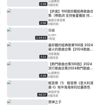
集2024音樂合集經典歌曲合集
心語樂坊
3:48
2024歌曲推薦抖音最火歌曲合
5個月前
集音樂合集經典2024抖音神曲
【許嵩】100首好聽經典歌曲合
2024 P95 - 枯木逢春 沈學風.
集（帶歌詞 支持後臺播放 持續
碩果諾米麼
更新） P72 - 九月清晨（尋寶
偷偷分享音樂
3:56
遊戲）
6個月前
分歧
GJW+
1:54:13
1年前
最好聽的經典歌單100首 2024
最火的歌曲合集【2024歌曲推
薦2024熱門歌曲合集2024音
月影歌館
3:11
樂合集2024流行歌曲合集 抖
5個月前
音最火的歌曲合集2024抖音神
【熱門歌曲合集100首】2024
曲】 P99 - 一首離別的歌 - 小
流行歌曲合集2024熱門歌曲合
魚coco
集2024音樂合集經典歌曲合集
心語樂坊
3:26
2024歌曲推薦抖音最火歌曲合
6個月前
集音樂合集經典2024抖音神曲
輕音樂（1） 輕音樂《意大利清
2024 P89 - 孤雛 - 高睿
晨-I》地中海海岸的壯麗景色
奔放步伐
46:37
5個月前
眾神之子