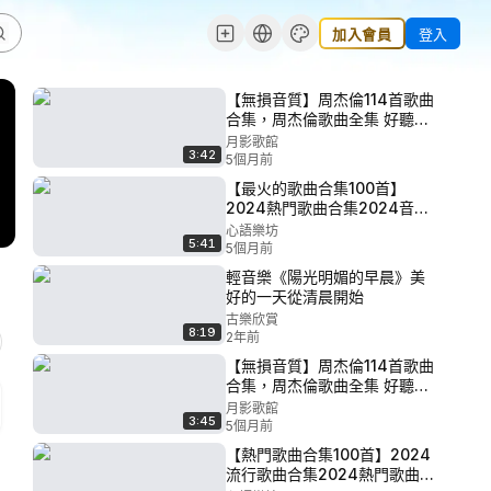
加入會員
登入
【無損音質】周杰倫114首歌曲
合集，周杰倫歌曲全集 好聽的
音樂合集 P102 - 陽光宅男 - 周
月影歌館
3:42
杰倫
5個月前
【最火的歌曲合集100首】
2024熱門歌曲合集2024音樂
合集經典歌曲合集2024歌曲推
心語樂坊
5:41
薦2024流行歌曲合集抖音最火
5個月前
歌曲合集音樂合集經典2024抖
輕音樂《陽光明媚的早晨》美
音歌曲合集 P99 - 鮮花 - 回春
好的一天從清晨開始
丹
古樂欣賞
8:19
2年前
【無損音質】周杰倫114首歌曲
合集，周杰倫歌曲全集 好聽的
音樂合集 P101 - 對不起 - 周杰
月影歌館
3:45
倫
5個月前
【熱門歌曲合集100首】2024
流行歌曲合集2024熱門歌曲合