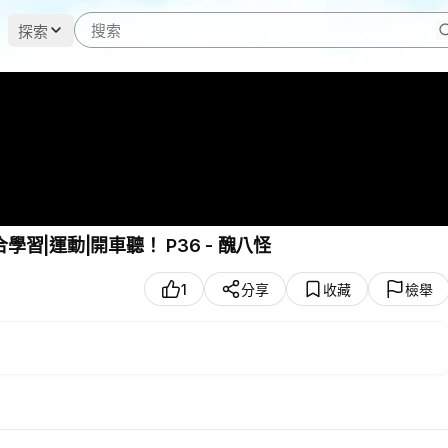
探索
|運動|開車聽！ P36 - 醜八怪
1
分享
收藏
檢舉