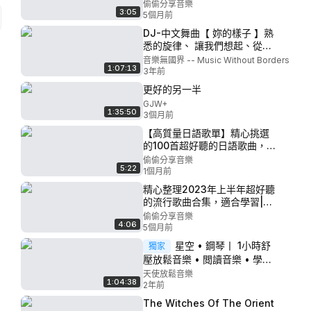
動|開車聽！ P98 - 一生回味一
偷偷分享音樂
3:05
面
5個月前
DJ-中文舞曲【 妳的樣子 】熟
悉的旋律、 讓我們想起、從前
的許久往事、歲月靜好、愛我
音樂無國界 -- Music Without Borders
1:07:13
的人和我愛的人、一生平安喜
3年前
樂......
更好的另一半
GJW+
1:35:50
3個月前
【高質量日語歌單】精心挑選
的100首超好聽的日語歌曲，喜
歡日語歌的記得收藏好喔！ P5
偷偷分享音樂
5:22
- 《MY ALL》
1個月前
精心整理2023年上半年超好聽
的流行歌曲合集，適合學習|運
動|開車聽！ P97 - 只要平凡
偷偷分享音樂
4:06
5個月前
星空 • 鋼琴丨 1小時舒
獨家
壓放鬆音樂 • 閲讀音樂 • 學習
音樂【天使放鬆音樂 Angel
天使放鬆音樂
1:04:38
Relaxation Music】
2年前
The Witches Of The Orient