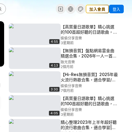
加入會員
登入
【高質量日語歌單】精心挑選
的100首超好聽的日語歌曲，喜
歡日語歌的記得收藏好喔！
偷偷分享音樂
4:55
P91 - 《蛍》
3星期前
【無損音質】盤點網易雲金曲
精選合集，2026年一人一首成
名曲，每一首都是當前熱門歌
致光音樂
4:13
曲！ P25 - 025. 記事本
2個月前
【Hi-Res無損音質】2025年最
火流行熱歌合集，適合學習/運
動/開車時聆聽 P60 - 57.虞兮
偷偷分享音樂
3:30
嘆
7個月前
【高質量日語歌單】精心挑選
的100首超好聽的日語歌曲，喜
歡日語歌的記得收藏好喔！
偷偷分享音樂
4:05
P53 - 《殘酷な天使のテー
3星期前
ゼ》
精心整理2023年上半年超好聽
的流行歌曲合集，適合學習|運