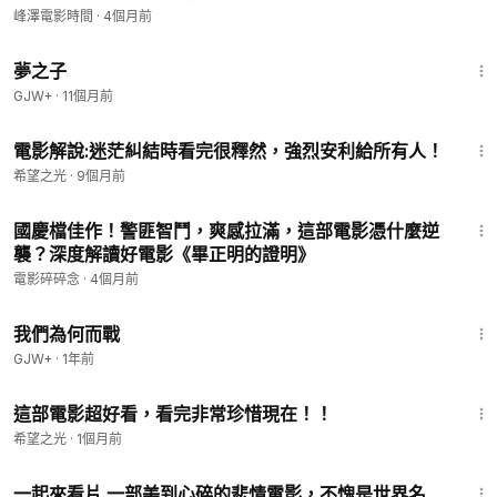
峰澤電影時間
·
4個月前
1:34:06
夢之子
GJW+
·
11個月前
14:36
電影解說:迷茫糾結時看完很釋然，強烈安利給所有人！
希望之光
·
9個月前
7:55
國慶檔佳作！警匪智鬥，爽感拉滿，這部電影憑什麼逆
襲？深度解讀好電影《畢正明的證明》
電影碎碎念
·
4個月前
52:05
我們為何而戰
GJW+
·
1年前
22:08
這部電影超好看，看完非常珍惜現在！！
希望之光
·
1個月前
27:00
一起來看片 一部美到心碎的悲情電影，不愧是世界名