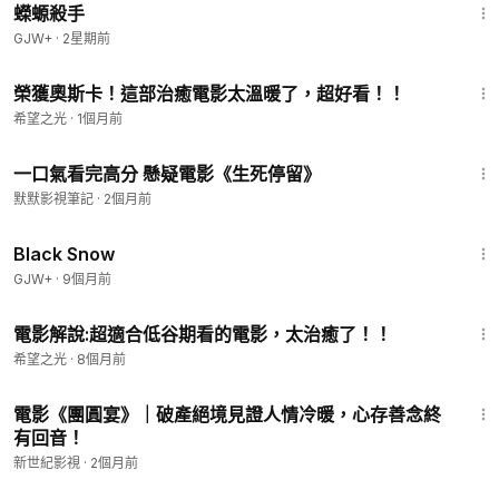
蠑螈殺手
GJW+
·
2星期前
15:57
榮獲奧斯卡！這部治癒電影太溫暖了，超好看！！
希望之光
·
1個月前
14:14
一口氣看完高分 懸疑電影《生死停留》
默默影視筆記
·
2個月前
1:23:44
Black Snow
GJW+
·
9個月前
13:45
電影解說:超適合低谷期看的電影，太治癒了！！
希望之光
·
8個月前
35:35
電影《團圓宴》｜破產絕境見證人情冷暖，心存善念終
有回音！
新世紀影視
·
2個月前
1:36:23