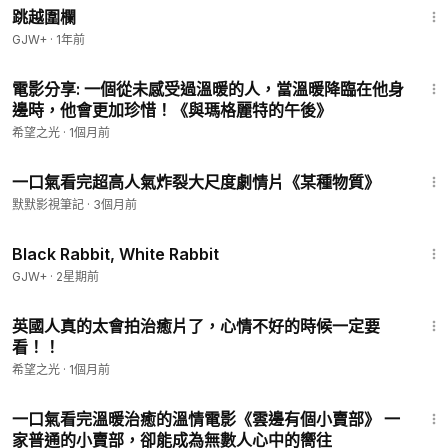
跳越圍欄
GJW+
·
1年前
12:23
電影分享: 一個從未感受過溫暖的人，當溫暖降臨在他身
邊時，他會更加珍惜！《與瑪格麗特的午後》
希望之光
·
1個月前
18:54
一口氣看完超高人氣炸裂大尺度劇情片《某種物質》
默默影視筆記
·
3個月前
2:19:16
Black Rabbit, White Rabbit
GJW+
·
2星期前
18:07
英國人真的太會拍治癒片了，心情不好的時候一定要
看！！
希望之光
·
1個月前
26:45
一口氣看完溫暖治癒的溫情電影《雲邊有個小賣部》 一
家普通的小賣部，卻能成為無數人心中的嚮往