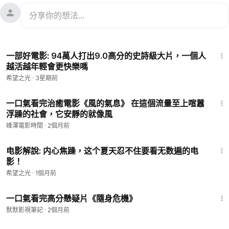
18:01
一部好電影: 94萬人打出9.0高分的史詩級大片，一個人
越活越年輕會更快樂嗎
希望之光
·
3星期前
16:51
一口氣看完治癒電影《風的氣息》 在這個流量至上喧囂
浮躁的社會，它安靜的就像風
峰澤電影時間
·
2個月前
10:42
电影解說: 内心焦躁，这个夏天忍不住要看无数遍的电
影！
希望之光
·
1個月前
14:30
一口氣看完高分懸疑片《隨身危機》
默默影視筆記
·
2個月前
1:19:18