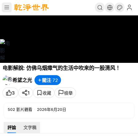
电影解說: 仿佛乌烟瘴气的生活中吹来的一股清风！
希望之光
關注
·
72
3
1
收藏
檢舉
502
影片觀看
·
2026年6月20日
評論
文字稿