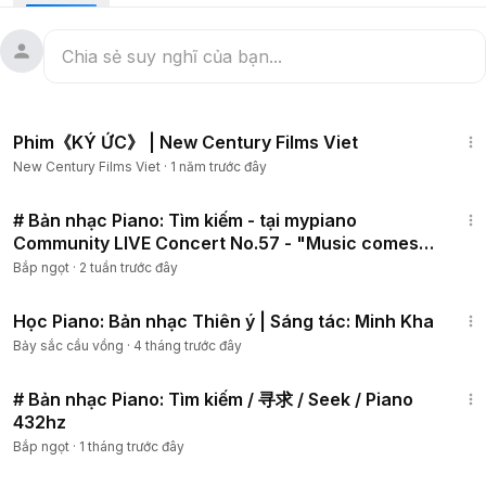
Lời bài hát:
Hành trình qua muôn nơi
Tìm kiếm trăm ngàn đời
1:13:48
Đường về nơi Thiên Quốc
Phim《KÝ ỨC》 | New Century Films Viet
Pháp xoá tan mây mù
New Century Films Viet
·
1 năm trước đây
Người tu tính dưỡng tâm
Khổ đau luôn an lạc
3:49
Vượt thoát nơi hồng trần
# Bản nhạc Piano: Tìm kiếm - tại mypiano
Vạn niềm vui đón chờ
Community LIVE Concert No.57 - "Music comes
from my heart"
Bắp ngọt
·
2 tuần trước đây
3:12
Học Piano: Bản nhạc Thiên ý | Sáng tác: Minh Kha
Bảy sắc cầu vồng
·
4 tháng trước đây
3:48
# Bản nhạc Piano: Tìm kiếm / 寻求 / Seek / Piano
432hz
Bắp ngọt
·
1 tháng trước đây
56:47