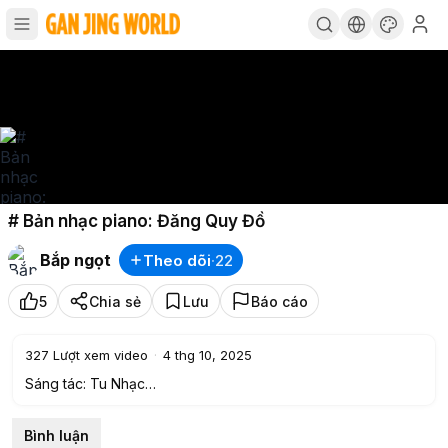
# Bản nhạc piano: Đăng Quy Đồ
Bắp ngọt
Theo dõi
·
22
5
Chia sẻ
Lưu
Báo cáo
327
Lượt xem video
·
4 thg 10, 2025
Sáng tác: Tu Nhạc
Chuyển soạn Piano: Lê Thoa
Lời Việt: Học viên Pháp Luân Đại Pháp Việt Nam
Bình luận