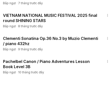
432hz
Bắp ngọt
·
7 tháng trước đây
4:22
VIETNAM NATIONAL MUSIC FESTIVAL 2025 final
round SHINING STARS
Bắp ngọt
·
8 tháng trước đây
2:09
Clementi Sonatina Op.36 No.3 by Muzio Clementi
/ piano 432hz
Bắp ngọt
·
9 tháng trước đây
2:05
Pachelbel Canon / Piano Adventures Lesson
Book Level 3B
Bắp ngọt
·
10 tháng trước đây