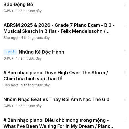
Báo Động Đỏ
GJW+
·
1 năm trước đây
2:32
ABRSM 2025 & 2026 - Grade 7 Piano Exam - B:3 -
Musical Sketch in B flat - Felix Mendelssohn /
Piano 432hz
Bắp ngọt
·
4 tháng trước đây
1:37:38
Những Kẻ Độc Hành
Thuê
GJW+
·
1 năm trước đây
2:01
# Bản nhạc piano: Dove High Over The Storm /
Chim hòa bình vượt bão tố
Bắp ngọt
·
9 tháng trước đây
1:49:29
Nhóm Nhạc Beatles Thay Đổi Âm Nhạc Thế Giới
GJW+
·
1 năm trước đây
2:05
# Bản nhạc piano: Điều chờ mong trong mộng -
What I've Been Waiting For in My Dream / Piano