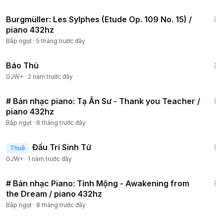
2:06
Burgmüller: Les Sylphes (Etude Op. 109 No. 15) /
piano 432hz
Bắp ngọt
·
5 tháng trước đây
1:31:04
Báo Thù
GJW+
·
2 năm trước đây
2:44
# Bản nhạc piano: Tạ Ân Sư - Thank you Teacher /
piano 432hz
Bắp ngọt
·
8 tháng trước đây
2:13:02
Đấu Trí Sinh Tử
Thuê
GJW+
·
1 năm trước đây
2:04
# Bản nhạc Piano: Tỉnh Mộng - Awakening from
the Dream / piano 432hz
Bắp ngọt
·
8 tháng trước đây
1:20:36