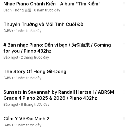
Nhạc Piano Chánh Kiến - Album "Tìm Kiếm"
Bách Thông 百通
·
6 năm trước đây
1:41:59
Thuyền Trưởng và Mối Tình Cuối Đời
GJW+
·
1 năm trước đây
2:39
# Bản nhạc Piano: Đến vì bạn / 为你而来 / Coming
for you / Piano 432hz
Bắp ngọt
·
2 tháng trước đây
1:06:48
The Story Of Hong Gil-Dong
GJW+
·
1 năm trước đây
1:50
Sunsets in Savannah by Randall Hartsell / ABRSM
Grade 4 Piano 2025 & 2026 / Piano 432hz
Bắp ngọt
·
8 tháng trước đây
1:12:29
Cẩm Y Vệ Đại Minh 2
GJW+
·
1 năm trước đây