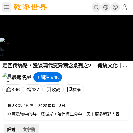
走回传统路，漫谈现代变异观念系列之2 ｜傳統文化｜知
識分享｜人生智慧 【晨曦曉屋】
晨曦晓屋
關注
·
9.1K
366
127
收藏
檢舉
18.3K
影片觀看
·
2025年10月3日
🌻願晨曦中的每一縷陽光，陪伴您生命每一天！更多精彩內容，
請加入付费會員
‣‣ 修道高人用宿命通功能，揭祕前世洞中修行真相
評論
文字稿