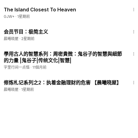
1:42:35
The Island Closest To Heaven
GJW+
·
1星期前
9:58
会员节目：极简主义
會員專享
晨曦晓屋
·
2星期前
18:52
學用古人的智慧系列：周密貴微：鬼谷子的智慧與細節
的力量 |鬼谷子|传统文化|智慧|
字里行间一点悟
·
11個月前
5:07
修炼札记系列之2：执着金融理财的危害 【晨曦晓屋】
晨曦晓屋
·
1星期前