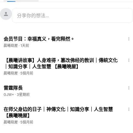
https://www.ganjingworld.com/s/pqzR87Y29j
‣‣ 死亡的三則小故事,讓你頓悟生死！
https://www.ganjingworld.com/s/yQVYGWRyB4
‣‣ 钱的本质，賺錢的核心根本不是拼命工作
https://www.ganjingworld.com/s/oo8KkRK0nk
2:55
‣‣ 人死灯灭时，能带走什么？
会员节目：幸福真义，看完释然。
https://www.ganjingworld.com/s/zlQVxeARN6
會員專享
晨曦晓屋
·
1天前
4:58
【晨曦讲故事】人身难得，篡改佛经的教训｜傳統文化
｜知識分享｜人生智慧 【晨曦曉屋】
晨曦晓屋
·
5個月前
1:04:16
雷霆隊長
GJW+
·
3星期前
6:54
在师父身边的日子｜神傳文化｜知識分享｜人生智慧
【晨曦曉屋】
晨曦晓屋
·
5個月前
1:36:56