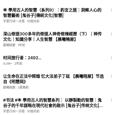
23:36
🌟 學用古人的智慧（系列9）：釣言之道：洞察人心的
智慧藝術 |鬼谷子|傳統文化|智慧|
字里行间一点悟
·
10個月前
11:01
深山修道300多年的修道人神奇修煉經歷（下）｜神传
文化｜知識分享｜人生智慧 【晨曦曉屋】
晨曦晓屋
·
1年前
43:36
时间旅行者：2492...
GJW+
·
2年前
14:43
让生命在正法中辉煌 忆大法弟子丁延 【晨曦晓屋】节选
自《明慧网》
晨曦晓屋
·
2星期前
17:13
#书法 #🌟 學用古人的智慧系列： 以靜製動的智慧：鬼
谷子的千年謀略在現代社會的啟示 |鬼谷子|传统文化|智
慧|汉字
字里行间一点悟
·
10個月前