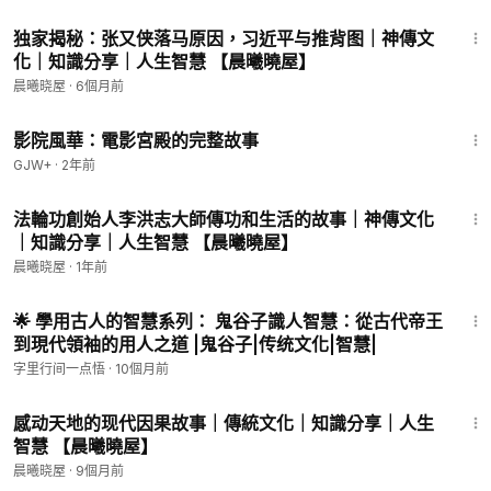
10:19
独家揭秘：张又侠落马原因，习近平与推背图｜神傳文
化｜知識分享｜人生智慧 【晨曦曉屋】
晨曦晓屋
·
6個月前
1:23:42
影院風華：電影宮殿的完整故事
GJW+
·
2年前
12:08
法輪功創始人李洪志大師傳功和生活的故事｜神傳文化
｜知識分享｜人生智慧 【晨曦曉屋】
晨曦晓屋
·
1年前
22:56
🌟 學用古人的智慧系列： 鬼谷子識人智慧：從古代帝王
到現代領袖的用人之道 |鬼谷子|传统文化|智慧|
字里行间一点悟
·
10個月前
4:56
感动天地的现代因果故事｜傳統文化｜知識分享｜人生
智慧 【晨曦曉屋】
晨曦晓屋
·
9個月前