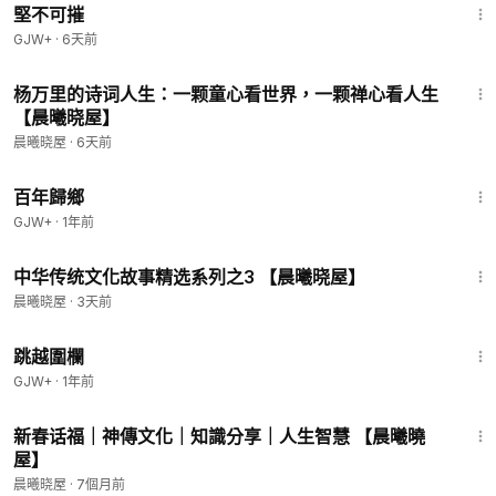
堅不可摧
GJW+
·
6天前
5:07
杨万里的诗词人生：一颗童心看世界，一颗禅心看人生
【晨曦晓屋】
晨曦晓屋
·
6天前
56:11
百年歸鄉
GJW+
·
1年前
6:46
中华传统文化故事精选系列之3 【晨曦晓屋】
晨曦晓屋
·
3天前
1:36:23
跳越圍欄
GJW+
·
1年前
7:39
新春话福｜神傳文化｜知識分享｜人生智慧 【晨曦曉
屋】
晨曦晓屋
·
7個月前