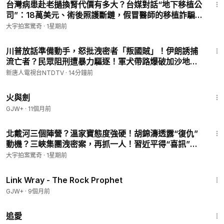
台灣病患赴老撾換腎代價有多大？台媒對話“地下移植公
司”：18萬美元、術後照護斷鏈，假冒醫師的移植詐騙
如何掠奪絕望者？中共軍醫竟轉戰老撾！｜大宇拍案驚
大宇拍案驚奇
·
1星期前
奇 live！07.25.2026 第二場
22:29
川普放話準備動手，怒批洩密者「叛國賊」！伊朗誘捕
流亡者？民眾阻刑遭暴力驅逐！軍犬帶路爆破加沙地
道！烏軍10度重創俄煉廠，地面戰突破！朝鮮隔42天再
新唐人電視台NTDTV
·
14分鐘前
射導彈！比亞迪竟變暗器，華為造假被抓包！｜#新唐
2:54:57
人
火與劍
GJW+
·
11個月前
26:01
北戴河三個陣營？溫家寶態度強硬！胡錦濤透露“復仇”
動機？三峽集團洩密案，再抓一人！習近平得“喜訊”：
最多可活627歲！“黃金時代”港星謝幕潮｜大宇拍案惊
大宇拍案驚奇
·
1星期前
奇 live！07.24.2026
1:27:48
Link Wray - The Rock Prophet
GJW+
·
9個月前
1:39:46
追愛