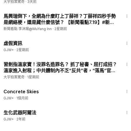
可怕之處；X上“李老師”到底長什麼樣？｜大宇拍案驚
大宇拍案驚奇
·
3天前
奇 live！08.02.2026
21:01
馬興瑞倒下，全網為什麼盯上丁薛祥？丁薛祥四秒手勢
是網絡梗，還是藏什麼信號？ 【新聞看點7.19】#新聞
看點 #李沐陽
新聞看點 李沐陽@MuYang Inn
·
2星期前
2:39:28
虛假資訊
GJW+
·
2星期前
1:02:02
習劍指溫家寶！沒罪名造罪名？ 抓了秘書、屈打成招？
溫家進入射程；中共體制內不乏“反共”者，“落馬”官員
中，暗藏義士！｜大宇拍案驚奇 live！07.25.2026
大宇拍案驚奇
·
1星期前
1:44:02
Concrete Skies
GJW+
·
1個月前
1:10:26
生化武器阿爾法
GJW+
·
2年前
59:47