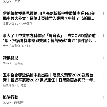
GJW+
·
1年前
14:10
伊朗總統摸黑見領袖 川普亮劍斬斷中共霸權產業 FBI突
擊中共大外宣；哥倫比亞請君入甕國企中計了【新聞速
遞】
希望之聲TV
·
22分鐘前
25:03
事大了！中共軍方科學家「周育森」，在COVID爆發前
1年，把病毒樣本寄到美國；蔣萬安就“毒油”事件發起倒
閣，在台灣是問題，在中國卻是合格油？｜大宇拍案驚
大宇拍案驚奇
·
6天前
奇 live！07.30.2026
1:28:20
錯換嬰兒
GJW+
·
1星期前
1:16:28
五中全會哪些候補中委出局｜陸克文預警2028武統台
灣｜習近平豪賭2027謀求連任｜打黑除惡為何只一年
｜（20260806第1179期）#熱門話題
蔡慎坤說
·
1小時前
1:06:22
陷阱行動
GJW+
·
2星期前