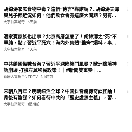
32:59
胡錦濤家庭食物中毒？這個“傳言”靠譜嗎？..胡錦濤夫婦
與兒子都近況如何，他們飲食會有這麼大問題？另有爆
料說前領導人“被拔管”？這些事情該怎麼看｜大宇拍案
大宇拍案驚奇
·
6天前
驚奇 live！07.30.2026 第二場
59:06
溫家寶家族也出事？北京高層怎麼了！胡錦濤之“死”不
單純，點了習近平死穴！海內外集體“整齊”爆料，事出
必有因！胡錦濤家族到底有沒有事？秦楓出爾反爾惹人
大宇拍案驚奇
·
4天前
生疑｜大宇拍案驚奇 live！08.01.2026
13:42
中共鎖國備戰台海？習近平深陷權鬥風暴？歐洲邊境神
話崩壞 打臉左翼移民政策！｜#新聞雙重奏｜
20260806 (四)｜新聞大視野
新唐人電視台NTDTV
·
2小時前
13:03
宋朝八百年？明朝統治全球？中國抖音瘋傳奇談怪論！
背後有陰謀？如何看待中共的「歷史虛無主義」，習近
平借殼上市的“文化自信”催生出了什麼怪胎｜大宇拍案
大宇拍案驚奇
·
1星期前
驚奇 07.30.2026