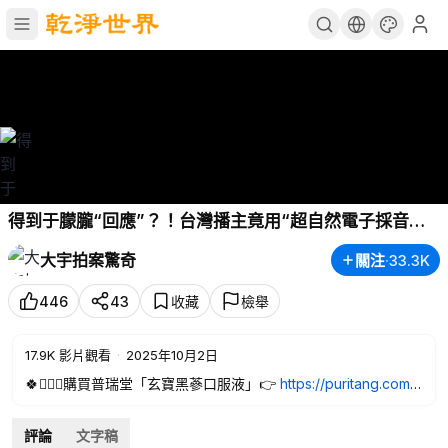
得到于朦朧“回應”？！台灣播主竟用“超自然電子採音儀”
EVP對話于朦朧；朦朧早被惡徒告知S期！程青松突然求
大宇拍案驚奇
關注
·
33.3K
醫，圈內人：精神恍惚！田海蓉提告程，說無法證明其清
白，程當頂S鬼被同夥拋出？｜大宇拍案驚奇
446
43
收藏
檢舉
17.9K
影片觀看
·
2025年10月2日
🍀🙋🏻‍♂購買普瑞堂「玄寶黑蔘口服液」👉
https://puritang.com/c
n/
（網站上還有玄寶黑蔘原蔘、植物魚油、美源皂）購買時輸入
優惠碼 DY2023 可享全球免費郵寄。任意購買滿$500，贈送玄
評論
文字稿