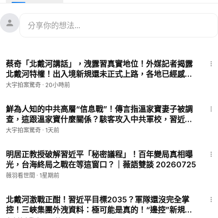
寶黑蔘原蔘1根。
00:00
于朦朧早被惡徒告知S期！程青松突然求醫 圈內人：精神
恍惚
03:44
田海蓉提告程青松 說自己“無法證明他的清白” 程當頂S鬼
1:10:11
被同夥拋出？
蔡奇「北戴河講話」，洩露習真實地位！外媒記者揭露
07:01
范世錡遇抵制潮 台灣YouTuber用EVP對話于朦朧？！竟
北戴河特權！出入境新規還未正式上路，各地已經感受
得到“回應”
到戾氣｜大宇拍案驚奇 live！08.05.2026
大宇拍案驚奇
·
20小時前
1:11:42
🌟我的個人網站👉
https://lidayu.net/
鮮為人知的中共高層“信息戰”！傳言指溫家寶妻子被調
查，這跟溫家寶什麼關係？駭客攻入中共軍校，習近平
💐捐助大宇團隊
https://donorbox.org/xwpajq
幫助把真相的聲
臉面喪失！中共打壓橫州災民！2028是北京最後一
音傳得更遠 ✨
大宇拍案驚奇
·
1天前
戰？｜大宇拍案驚奇 live！08.04.2026
【我們是符合美國聯邦501(c)(3)的非營利機構，美國朋友的捐款
44:45
可獲聯邦抵稅】
明居正教授破解習近平「秘密議程」！百年變局真相曝
📧商務信箱
xwpajq@gmail.com
& 爆料、互動信箱
光，台海終局之戰在等這窗口？｜薇語雙談 20260725
dayu.li@proton.me
薇羽看世間
·
1星期前
56:56
✅歡迎訂閱 大宇 這個新頻道
北戴河激戰正酣！習近平目標2035？軍隊還沒完全掌
控！三峽集團外洩資料：極可能是真的！“邊控”新規最