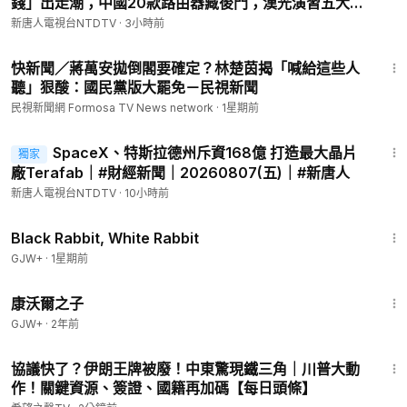
錢」出走潮；中國20款路由器藏後門；漢光演習五大前
川普取消賀錦麗特勤保護、德州重劃選區翻轉席次；中國富豪注
所未有；美擬限制中國數據中心設備進口|【#中國禁
新唐人電視台NTDTV
·
3小時前
意！美財政部嚴查巨額存款洗錢！不給中共面子！西方首腦集體
聞】 8月7日完整版 ｜#新唐人
1:16
缺席閱兵
快新聞／蔣萬安拋倒閣要確定？林楚茵揭「喊給這些人
https://www.youtube.com/watch?v=rONnH0CEMqI
聽」狠酸：國民黨版大罷免－民視新聞
-
民視新聞網 Formosa TV News network
·
1星期前
‣‣ 商業合作 ►
cn.ntdtv@gmail.com
‣‣ 捐款 ►
https://donation.ntdtv.com
27:06
SpaceX、特斯拉德州斥資168億 打造最大晶片
‣‣ 新唐人官方網站 ►
http://www.ntdtv.com
獨家
廠Terafab｜#財經新聞｜20260807(五)｜#新唐人
‣‣ 臉書 ►
https://www.facebook.com/NTDChinese/
‣‣ 推特 ►
https://twitter.com/NTDChinese
新唐人電視台NTDTV
·
10小時前
‣‣ 電報 ►
https://t.me/NTDChinese
2:19:16
‣‣ 爆料 ►
talkdjy@gmail.com
；+1 (201) 614-3989；
Black Rabbit, White Rabbit
‣‣ 翻牆軟件 ►
https://git.io/fgp88
GJW+
·
1星期前
‣‣ 歡迎訂閱「乾淨世界」►
https://www.ganjingworld.com/zh-
1:27:39
TW/channel/uUaEX5vIKTh6l
康沃爾之子
GJW+
·
2年前
14:31
協議快了？伊朗王牌被廢！中東驚現鐵三角｜川普大動
作！關鍵資源、簽證、國籍再加碼【每日頭條】