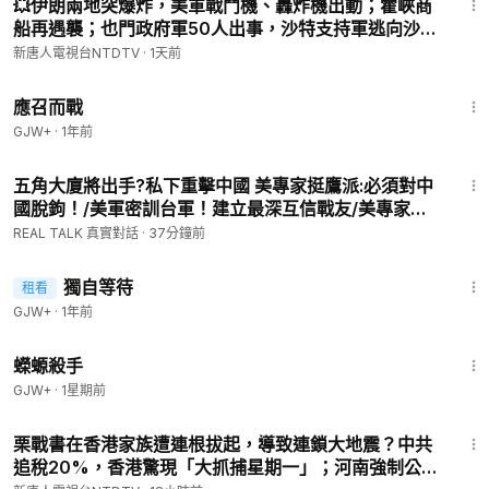
💥伊朗兩地突爆炸，美軍戰鬥機、轟炸機出動；霍峽商
船再遇襲；也門政府軍50人出事，沙特支持軍逃向沙
漠；以色列紅海軍演；伊朗獅子大開口，強硬派將領上
新唐人電視台NTDTV
·
1天前
位；傳栗戰書家族遭連根拔起｜#新唐人
1:40:29
應召而戰
GJW+
·
1年前
49:50
五角大廈將出手?私下重擊中國 美專家挺鷹派:必須對中
國脫鉤！/美軍密訓台軍！建立最深互信戰友/美專家震
撼警告:台灣若倒下 美專家爆全球浩劫 台灣是世界心臟/
REAL TALK 真實對話
·
37分鐘前
｜20260807｜
1:50:45
獨自等待
租看
GJW+
·
1年前
1:19:18
蠑螈殺手
GJW+
·
1星期前
34:12
栗戰書在香港家族遭連根拔起，導致連鎖大地震？中共
追稅20%，香港驚現「大抓捕星期一」；河南強制公務