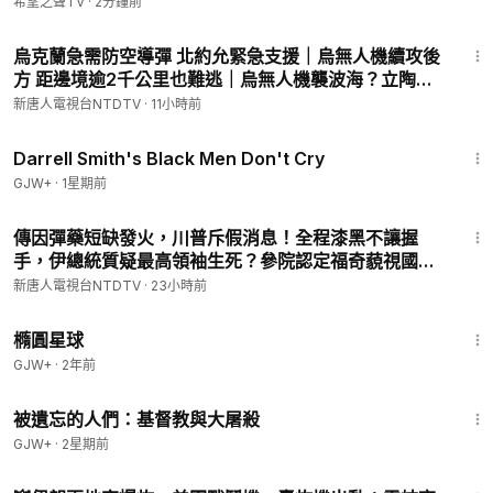
希望之聲TV
·
2分鐘前
58:58
烏克蘭急需防空導彈 北約允緊急支援｜烏無人機續攻後
方 距邊境逾2千公里也難逃｜烏無人機襲波海？立陶宛
指莫斯科策動「假旗行動」嫁禍｜國際新聞｜
新唐人電視台NTDTV
·
11小時前
20260807(五)｜新唐人電視台
1:06:51
Darrell Smith's Black Men Don't Cry
GJW+
·
1星期前
28:20
傳因彈藥短缺發火，川普斥假消息！全程漆黑不讓握
手，伊總統質疑最高領袖生死？參院認定福奇藐視國
會！川普：共產主義是最大威脅！SpaceX火箭撞月
新唐人電視台NTDTV
·
23小時前
球，震撼畫面曝光【晚間新聞】2026-08-06
1:16:49
橢圓星球
GJW+
·
2年前
1:20:56
被遺忘的人們：基督教與大屠殺
GJW+
·
2星期前
31:30