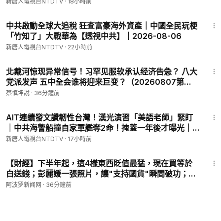
員國企放假，政府徹底破產？洪災席捲中國多省；中共
新唐人電視台NTDTV
·
18小時前
基因編輯再出事！｜#新唐人
28:53
中共啟動全球大追稅 狂查富豪海外資產｜中國全民玩梗
「竹知了」大戰華為【透視中共】｜2026-08-06
新唐人電視台NTDTV
·
22小時前
22:41
北戴河惊现异常信号！习罕见服软承认经济告急？ 八大
党派发声 五中全会谁将迎来巨变？（20260807第
1182期）#直播精選
蔡慎坤說
·
36分鐘前
29:58
AIT連續發文讚韌性台灣！漢光演習「美語老師」緊盯
｜中共海警船撞自家軍艦奪2命！掩蓋一年後才曝光｜
20260807(五)｜新唐人電視台
新唐人電視台NTDTV
·
17小時前
11:27
【財經】下半年起，這4樣東西貶值最猛，現在買等於
白送錢；彭麗媛一張照片，讓"支持國貨"瞬間破功；這
次碰上全民硬茬子！中共央行徹底沒轍；中國電動車都
阿波罗新闻网
·
36分鐘前
徹底瘋了！車主竟成活體試車員【#熱點直擊 D】