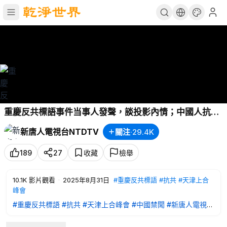
重慶反共標語事件当事人發聲，談投影內情；中國人抗共
進入新階段；天津上合峰會登場，中俄印各自有何圖謀?
新唐人電視台NTDTV
關注
·
29.4K
獲贈《法輪功受迫害25年報告》，川普回函；上海鬆綁外
環外購房，評：瞄準富人去庫存【
#中國禁聞
】｜
#新唐
189
27
收藏
檢舉
人電視台
10.1K
影片觀看
·
2025年8月31日
#重慶反共標語
#抗共
#天津上合
峰會
#重慶反共標語
#抗共
#天津上合峰會
#中國禁聞
#新唐人電視台
🔥🔥每購滿500美元送普瑞堂精美贈品一件。「玄寶黑蔘」，
「美源皂禮盒（2枚裝）」任您選。多買多送。🔗點擊訂購👉🏻
htt