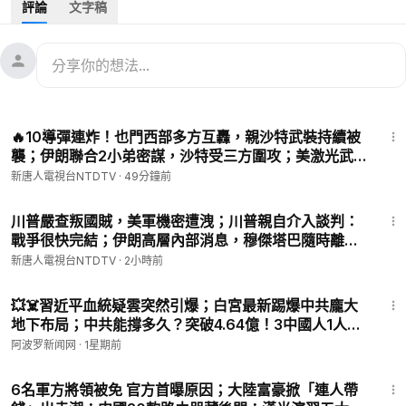
評論
文字稿
ps://puritang.com
📱輸入優惠碼 NTD999，即可享受全球免費
郵寄！
中共在九三閱兵前召開上合組織會議。俄羅斯、印度、伊朗等國
領導人出席。外界關注邪惡軸心各自的圖謀，尤其是中立國印度
在其中的角色。
32:22
重慶大學城驚現巨幅「反共」標語投影，打出「打倒紅色法西
🔥10導彈連炸！也門西部多方互轟，親沙特武裝持續被
斯，推翻共產黨暴政」等口號。行動發起者戚洪講述他策划行動
襲；伊朗聯合2小弟密謀，沙特受三方圍攻；美激光武
的內情和個人經歷。
器終於來了！伊朗石油島破紀錄斷出口一週，狂損9億
新唐人電視台NTDTV
·
49分鐘前
精選推薦：
美金！傳三峽大壩開閘洩洪｜#新唐人
馮德萊恩宣示歐盟防務藍圖，砸8千億重新武裝；烏克蘭親歐前
28:16
議長遇刺身亡，兇手在逃；重慶驚現巨型反共標語，勇士親筆信
川普嚴查叛國賊，美軍機密遭洩；川普親自介入談判：
戰爭很快完結；伊朗高層內部消息，穆傑塔巴隨時離
曝光；國際舞台高歌築夢，新唐人聲樂大賽衝刺。
世；赴美生子路斷；中製路由器後門，每35秒「送中」
https://www.youtube.com/watch?v=TBsKBzSOza8&list=PLaF
新唐人電視台NTDTV
·
2小時前
一次【全球新聞】2026-08-07
6XA2KQtwR5qtHsHuSvrA0i3l2cWvMj&index=2
10:37
中共去年在太平洋軍演，耗資210億美元；德州新法將生效，嚴
💥☠️習近平血統疑雲突然引爆；白宮最新踢爆中共龐大
厲處罰跨國鎮壓；北京閱兵召集「反西方軸心」， 與美爭霸？中
地下布局；中共能撐多久？突破4.64億！3中國人1人
共拒絕裁核談判，加速增長核武庫；時隔9年，美參議院軍委會
「三退」【#熱點直擊 #深度 #阿波羅網 C】
阿波罗新闻网
·
1星期前
主席再訪臺。
25:34
https://www.youtube.com/watch?v=-eDXrXiWmXY&list=PLaF
6名軍方將領被免 官方首曝原因；大陸富豪掀「連人帶
6XA2KQtwTsYfGr_rFaKbi7zm5ZBMxy