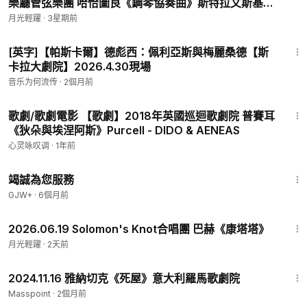
樂廳管弦樂團 哈恰圖良《鋼琴協奏曲》斯特拉文斯基
《彼得魯什卡》
月光輕躍
·
3星期前
3:33:22
[英字]【帕斯卡爾】德彪西：佩利亞斯與梅麗桑德【斯
卡拉大劇院】2026.4.30現場
音乐为何流传
·
2個月前
56:34
歌劇/歌劇電影 【歌劇】2018年英國巡迴歌劇院 普賽耳
《狄朵與埃涅阿斯》Purcell - DIDO & AENEAS
心灵咏叹调
·
1年前
47:47
竭誠為您服務
GJW+
·
6個月前
48:35
2026.06.19 Solomon's Knot合唱團 巴赫《康塔塔》
月光輕躍
·
2天前
1:43:29
2024.11.16 雅納切克《死屋》意大利羅馬歌劇院
Masspoint
·
2個月前