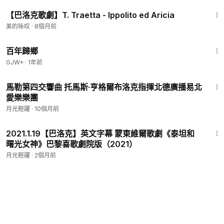
2:59:45
【巴洛克歌劇】T. Traetta - Ippolito ed Aricia
美的咏叹
·
8個月前
56:11
百年歸鄉
GJW+
·
1年前
1:00:01
馬勒第四交響曲 托馬斯·亨格爾布洛克指揮北德廣播易北
愛樂樂團
月光輕躍
·
10個月前
2:11:06
2021.1.19【巴洛克】英文字幕 蒙東維爾歌劇《泰坦和
曙光女神》巴黎喜歌劇院版（2021）
月光輕躍
·
2個月前