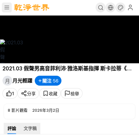
2021.03 假聲男高音菲利沛·雅洛斯基指揮 斯卡拉蒂《第
一次謀殺》蒙彼利埃喜歌劇院
月光輕躍
關注
·
56
月
1
分享
收藏
檢舉
8
影片觀看
·
2026年3月2日
評論
文字稿