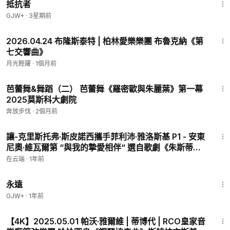
抵抗者
GJW+
·
3星期前
1:12:07
2026.04.24 布隆斯泰特 | 柏林愛樂樂團 布魯克納《第
七交響曲》
月光輕躍
·
1個月前
29:53
芭蕾舞&舞蹈（二） 芭蕾舞《羅密歐與朱麗葉》第一幕
2025莫斯科大劇院
奔放步伐
·
2個月前
7:40
讓-克里斯托弗·斯皮諾西攜手菲利沛·雅洛斯基 P1 - 安東
尼奧·維瓦爾第 “與我的摯愛相伴“ 選自歌劇《朱斯蒂
諾》RV 725
在云端
·
1年前
1:44:30
永遠
GJW+
·
1年前
1:25:50
【4K】2025.05.01 帕沃·雅爾維 | 蒂博代 | RCO皇家音