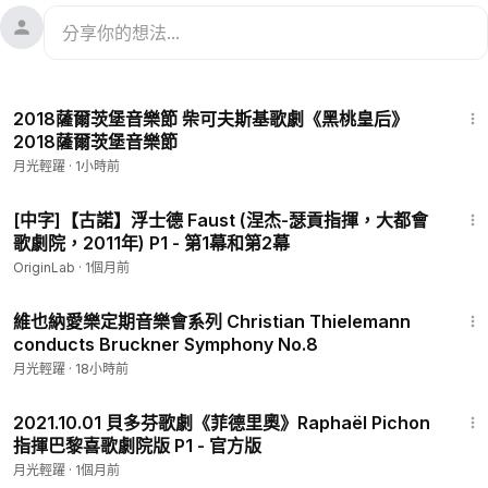
3:14:58
2018薩爾茨堡音樂節 柴可夫斯基歌劇《黑桃皇后》
2018薩爾茨堡音樂節
月光輕躍
·
1小時前
1:55:06
[中字]【古諾】浮士德 Faust (涅杰-瑟貢指揮，大都會
歌劇院，2011年) P1 - 第1幕和第2幕
OriginLab
·
1個月前
1:27:51
維也納愛樂定期音樂會系列 Christian Thielemann
conducts Bruckner Symphony No.8
月光輕躍
·
18小時前
2:07:34
2021.10.01 貝多芬歌劇《菲德里奧》Raphaël Pichon
指揮巴黎喜歌劇院版 P1 - 官方版
月光輕躍
·
1個月前