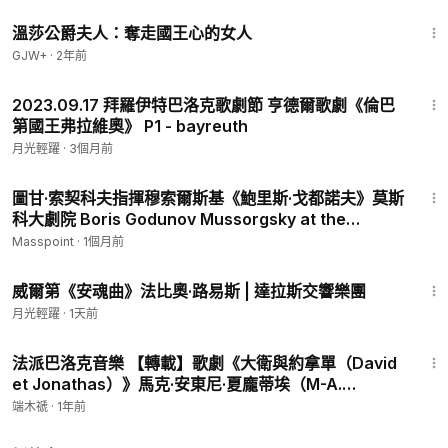
45:22
溫莎公爵夫人：奪走國王心的女人
GJW+
·
2年前
4:19:36
2023.09.17 拜羅伊特巴洛克歌劇節 亨德爾歌劇《倫巴
第國王弗拉維奧》 P1 - bayreuth
月光輕躍
·
3個月前
2:34:41
圖甘·索契科夫指揮穆索爾斯基《鮑里斯·戈都諾夫》莫斯
科大劇院 Boris Godunov Mussorgsky at the
Bolshoi Theatre
Masspoint
·
1個月前
1:26:46
威爾第《安魂曲》法比奧·路易斯 | 達拉斯交響樂團
月光輕躍
·
1天前
2:01:43
法派巴洛克音樂 【轉載】歌劇《大衛與約拿單（David
et Jonathas）》馬克·安東尼·夏龐蒂埃（M-A.
Charpentier）- (Haïm指揮, 2004年)
端木禠
·
1年前
1:15:11