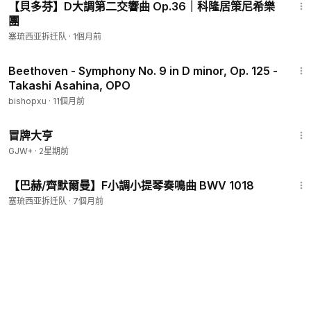
【貝多芬】D大調第二交響曲 Op.36｜科隆居策尼希樂
團
塞琉西亚拆迁队
·
1個月前
1:32:23
Beethoven - Symphony No. 9 in D minor, Op. 125 -
Takashi Asahina, OPO
bishopxu
·
11個月前
1:29:59
冒牌大亨
GJW+
·
2星期前
18:19
【巴赫/齊默爾曼】F小調小提琴奏鳴曲 BWV 1018
塞琉西亚拆迁队
·
7個月前