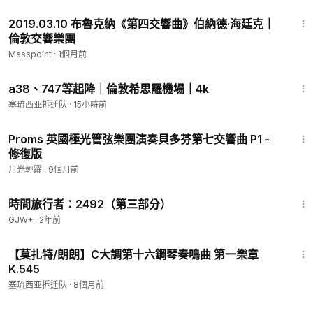
1:13:47
2019.03.10 布魯克納《第四交響曲》伯納德·海廷克｜
倫敦交響樂團
Masspoint
·
1個月前
40:40
a38、747等起降｜倫敦希思羅機場｜4k
塞琉西亚拆迁队
·
15小時前
1:30:33
Proms 英國極光管弦樂團演奏貝多芬第七交響曲 P1 -
修復版
月光輕躍
·
9個月前
45:09
時間旅行者：2492（第三部分）
GJW+
·
2年前
4:54
【莫扎特/朗朗】C大調第十六鋼琴奏鳴曲 第一樂章
K.545
塞琉西亚拆迁队
·
8個月前
33:24