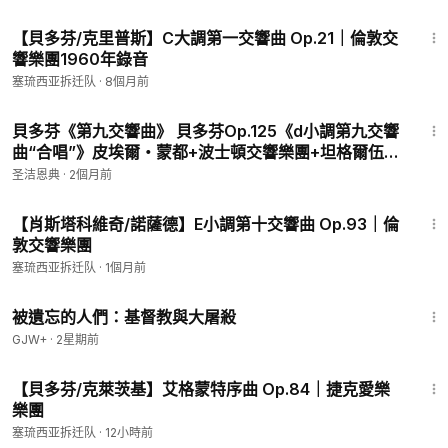
9:17
【貝多芬/克里普斯】C大調第一交響曲 Op.21｜倫敦交
響樂團1960年錄音
塞琉西亚拆迁队
·
8個月前
1:03:00
貝多芬《第九交響曲》 貝多芬Op.125《d小調第九交響
曲“合唱”》皮埃爾・蒙都+波士頓交響樂團+坦格爾伍德
節日合唱團1962.6.11–13/18倫敦沃爾瑟姆斯托集會廳錄
圣洁恩典
·
2個月前
單聲道
1:06:18
【肖斯塔科維奇/諾薩德】E小調第十交響曲 Op.93｜倫
敦交響樂團
塞琉西亚拆迁队
·
1個月前
1:20:56
被遺忘的人們：基督教與大屠殺
GJW+
·
2星期前
8:51
【貝多芬/克萊茨基】艾格蒙特序曲 Op.84｜捷克愛樂
樂團
塞琉西亚拆迁队
·
12小時前