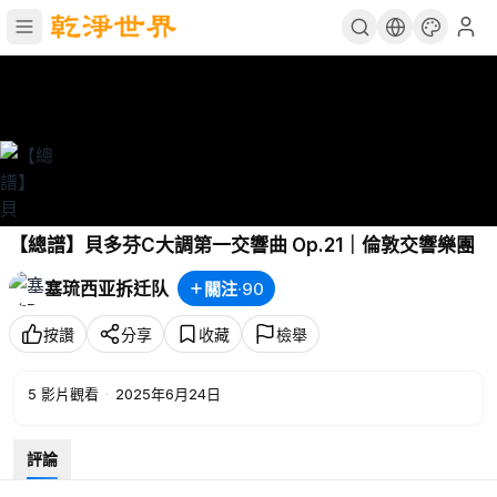
【總譜】貝多芬C大調第一交響曲 Op.21｜倫敦交響樂團
塞琉西亚拆迁队
關注
·
90
按讚
分享
收藏
檢舉
5
影片觀看
·
2025年6月24日
評論