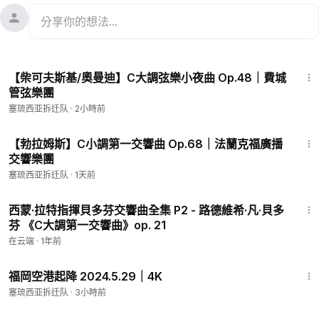
8:05
【柴可夫斯基/奧曼迪】C大調弦樂小夜曲 Op.48｜費城
管弦樂團
塞琉西亚拆迁队
·
2小時前
49:47
【勃拉姆斯】C小調第一交響曲 Op.68｜法蘭克福廣播
交響樂團
塞琉西亚拆迁队
·
1天前
27:41
西蒙·拉特指揮貝多芬交響曲全集 P2 - 路德維希·凡·貝多
芬 《C大調第一交響曲》op. 21
在云端
·
1年前
20:02
福岡空港起降 2024.5.29｜4K
塞琉西亚拆迁队
·
3小時前
13:46