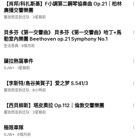
【肖邦/科扎斯基】F小調第二鋼琴協奏曲 Op.21｜柏林
廣播交響樂團
塞琉西亚拆迁队
·
3星期前
29:13
貝多芬《第一交響曲》 貝多芬《第一交響曲》哈丁+馬
勒室內樂團 Beethoven op.21 Symphony No.1
圣洁恩典
·
9個月前
1:51:14
薩拉熱窩事件
GJW+
·
1星期前
4:13
【李斯特/島谷美賀子】爱之梦 S.541/3
塞琉西亚拆迁队
·
8小時前
16:15
【西貝柳斯】塔皮奧拉 Op.112｜倫敦交響樂團
塞琉西亚拆迁队
·
3星期前
48:34
極限車隊
GJW+
·
6個月前