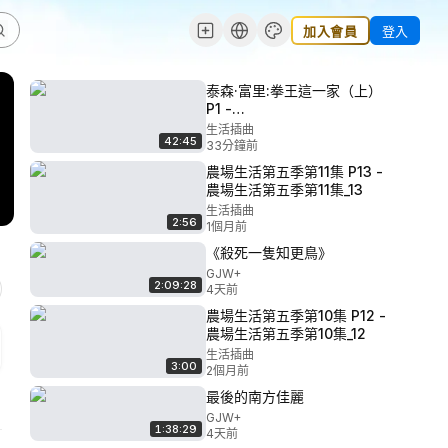
加入會員
登入
泰森·富里:拳王這一家（上）
P1 -
At.Home.With.The.Furys.S01E01.
生活插曲
42:45
33分鐘前
農場生活第五季第11集 P13 -
農場生活第五季第11集_13
生活插曲
2:56
1個月前
《殺死一隻知更鳥》
GJW+
2:09:28
4天前
農場生活第五季第10集 P12 -
農場生活第五季第10集_12
生活插曲
3:00
2個月前
最後的南方佳麗
GJW+
1:38:29
4天前