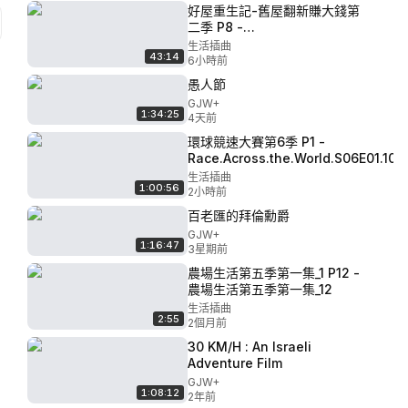
好屋重生記-舊屋翻新賺大錢第
二季 P8 -
Good.Bones.S02E08.1080p.AMZN
生活插曲
43:14
DL.DDP2.0.H.264.UMMU.NET
6小時前
愚人節
GJW+
1:34:25
4天前
環球競速大賽第6季 P1 -
Race.Across.the.World.S06E01.1
生活插曲
1:00:56
2小時前
百老匯的拜倫勳爵
GJW+
1:16:47
3星期前
農場生活第五季第一集_1 P12 -
農場生活第五季第一集_12
生活插曲
2:55
2個月前
30 KM/H : An Israeli
Adventure Film
GJW+
1:08:12
2年前