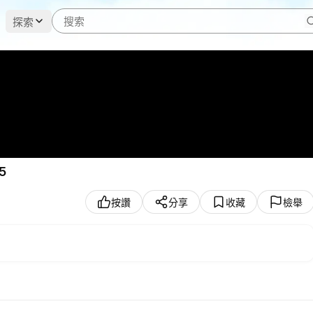
探索
5
按讚
分享
收藏
檢舉