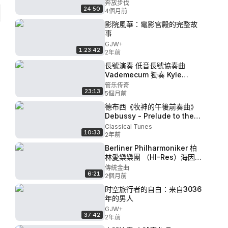
奔放步伐
24:50
4個月前
影院風華：電影宮殿的完整故
事
GJW+
1:23:42
2年前
長號演奏 低音長號協奏曲
Vademecum 獨奏 Kyle
Gordon (Wim Bex)
管乐传奇
23:13
5個月前
德布西《牧神的午後前奏曲》
Debussy - Prelude to the
Afternoon of a Faun
Classical Tunes
10:33
2年前
Berliner Philharmoniker 柏
林愛樂樂團 （HI-Res）海因茲
·霍利格‌ Heinz Holliger - 李斯
傳統金曲
6:21
特兩首管弦樂改編曲 2010
2個月前
时空旅行者的自白：来自3036
年的男人
GJW+
37:42
2年前