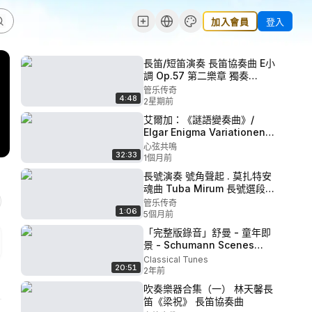
加入會員
登入
長笛/短笛演奏 長笛協奏曲 E小
調 Op.57 第二樂章 獨奏
Nolwenn Bargin
管乐传奇
4:48
(Mercadante)
2星期前
艾爾加：《謎語變奏曲》/
Elgar Enigma Variationen
Sir Simon Denis Rattle
心弦共鳴
32:33
BRSO
1個月前
長號演奏 號角聲起 . 莫扎特安
魂曲 Tuba Mirum 長號選段
(Mozart)
管乐传奇
1:06
5個月前
「完整版錄音」舒曼 - 童年即
景 - Schumann Scenes
from Childhood, Op. 15
Classical Tunes
20:51
2年前
吹奏樂器合集（一） 林天馨長
笛《梁祝》 長笛協奏曲