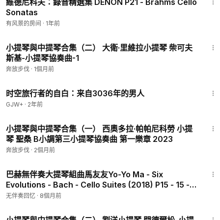
維德尼科夫：錄音精選集 DENON P21 - Brahms Cello
Sonatas
有风景的房间
·
1年前
20:25
小提琴與中提琴合集（二） 大衛·里維拉小提琴 柴可夫
斯基-小提琴協奏曲-1
奔放步伐
·
1個月前
37:42
时空旅行者的自白：来自3036年的男人
GJW+
·
2年前
8:44
小提琴與中提琴合集（一） 西奧多拉·帕帕尼科勞 小提
琴 聖桑 B小調第三小提琴協奏曲 第一樂章 2023
奔放步伐
·
2個月前
3:08
巴赫無伴奏大提琴組曲馬友友Yo-Yo Ma - Six
Evolutions - Bach - Cello Suites (2018) P15 - 15 -
Bach, J S - Unaccompanied Cello Suite No. 3 in C
无伴奏回忆
·
8個月前
Major, BWV 1009 - III. Cou
28:47