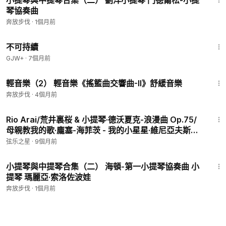
小提琴與中提琴合集（二） 劉洋小提琴 門德爾松-小提
琴協奏曲
奔放步伐
·
1個月前
35:10
不可持續
GJW+
·
7個月前
44:25
輕音樂（2） 輕音樂《搖籃曲交響曲-II》舒緩音樂
奔放步伐
·
4個月前
28:49
Rio Arai/荒井裏桜 & 小提琴·德沃夏克-浪漫曲 Op.75/
母親教我的歌·龐塞-海菲茨 - 我的小星星·維尼亞夫斯基-
浮士德主題幻想曲 Op.20
弦乐之星
·
9個月前
18:20
小提琴與中提琴合集（二） 海頓-第一小提琴協奏曲 小
提琴 瑪麗亞·索洛佐波娃
奔放步伐
·
1個月前