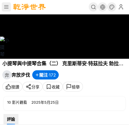
小提琴與中提琴合集（二） 克里斯蒂安·特茲拉夫 勃拉姆
斯-小提琴協奏曲
奔放步伐
關注
·
172
奔
按讚
分享
收藏
檢舉
10
影片觀看
·
2025年5月25日
評論