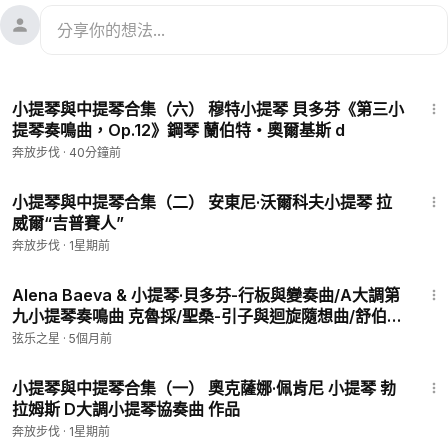
21:49
小提琴與中提琴合集（六） 穆特小提琴 貝多芬《第三小
提琴奏鳴曲，Op.12》鋼琴 蘭伯特・奧爾基斯 d
奔放步伐
·
40分鐘前
9:50
小提琴與中提琴合集（二） 安東尼·沃爾科夫小提琴 拉
威爾“吉普賽人”
奔放步伐
·
1星期前
25:17
Alena Baeva & 小提琴·貝多芬-行板與變奏曲/A大調第
九小提琴奏鳴曲 克魯採/聖桑-引子與迴旋隨想曲/舒伯
特-小提琴與鋼琴幻想曲｜Violin P4 - Schubert
弦乐之星
·
5個月前
Fantasy for Violin & Piano Op.159 (D.934) | Alena
41:39
Baeva
小提琴與中提琴合集（一） 奧克薩娜·佩肯尼 小提琴 勃
拉姆斯 D大調小提琴協奏曲 作品
奔放步伐
·
1星期前