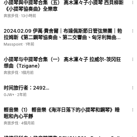
小提琴與中提琴合集（五） 高木凜々子小提琴 西貝柳斯
《小提琴協奏曲》全樂章
奔放步伐
·
13小時前
1:51:49
2024.02.09 伊萬·費舍爾｜布達佩斯節日管弦樂團｜勃
拉姆斯《第二鋼琴協奏曲、第二交響曲、匈牙利舞曲
No.7＆No.10》
Masspoint
·
1年前
10:45
小提琴与中提琴合集（一） 髙木凜々子 拉威尔-茨冈狂
想曲（Tzigane）
奔放步伐
·
1個月前
43:36
时间旅行者：2492...
GJW+
·
2年前
1:02:10
輕音樂（1） 輕音樂《海洋日落下的小提琴和鋼琴》睡
眠和內心平靜
奔放步伐
·
4個月前
56:47