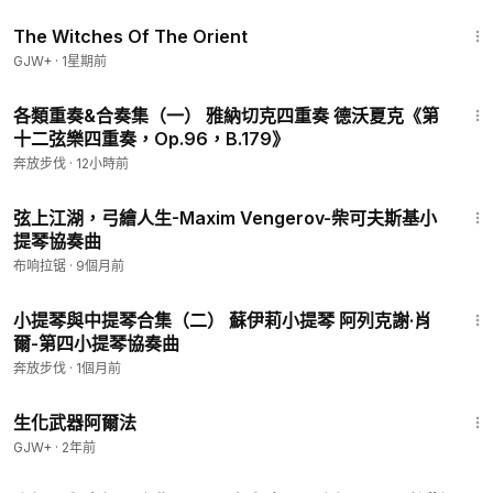
1:39:56
The Witches Of The Orient
GJW+
·
1星期前
24:15
各類重奏&合奏集（一） 雅納切克四重奏 德沃夏克《第
十二弦樂四重奏，Op.96，B.179》
奔放步伐
·
12小時前
1:15
弦上江湖，弓繪人生-Maxim Vengerov-柴可夫斯基小
提琴協奏曲
布响拉锯
·
9個月前
30:00
小提琴與中提琴合集（二） 蘇伊莉小提琴 阿列克謝·肖
爾-第四小提琴協奏曲
奔放步伐
·
1個月前
1:10:26
生化武器阿爾法
GJW+
·
2年前
34:16