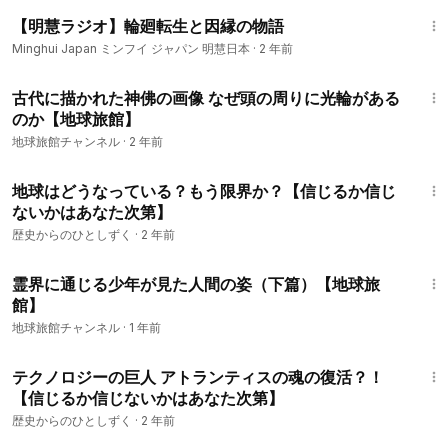
7:58
【明慧ラジオ】輪廻転生と因縁の物語
Minghui Japan ミンフイ ジャパン 明慧日本
·
2 年前
6:46
古代に描かれた神佛の画像 なぜ頭の周りに光輪がある
のか【地球旅館】
地球旅館チャンネル
·
2 年前
16:00
地球はどうなっている？もう限界か？【信じるか信じ
ないかはあなた次第】
歴史からのひとしずく
·
2 年前
20:19
霊界に通じる少年が見た人間の姿（下篇）【地球旅
館】
地球旅館チャンネル
·
1 年前
12:27
テクノロジーの巨人 アトランティスの魂の復活？！
【信じるか信じないかはあなた次第】
歴史からのひとしずく
·
2 年前