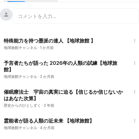
の繁栄した都市に暗い影を落とし、実際に体験した生存者に決
して忘れられない恐怖をもたらしました。この事件による損失
が惜しまれる一方で、事件に関わったいくつかの輪廻転生の謎
を破る実例も現れました。
19:18
特殊能力を持つ墨派の達人 【地球旅館 】
地球旅館チャンネル
·
1 か月前
30:50
予言者たちが語った 2026年の人類の試練【地球旅
館】
地球旅館チャンネル
·
2 か月前
17:02
催眠療法士 宇宙の真実に迫る【信じるか信じないか
はあなた次第】
歴史からのひとしずく
·
2 年前
18:09
霊能者が語る人類の近未来 【地球旅館】
地球旅館チャンネル
·
4 か月前
28:42