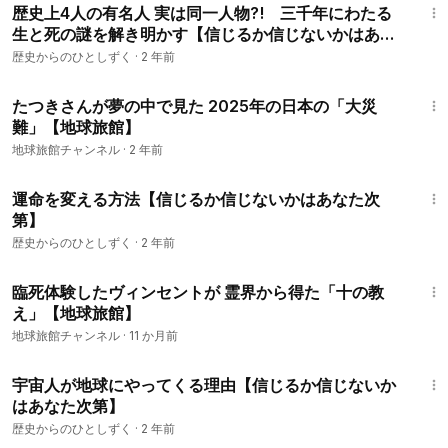
歴史上4人の有名人 実は同一人物?! 三千年にわたる
生と死の謎を解き明かす【信じるか信じないかはあな
た次第】
歴史からのひとしずく
·
2 年前
7:36
たつきさんが夢の中で見た 2025年の日本の「大災
難」【地球旅館】
地球旅館チャンネル
·
2 年前
20:19
運命を変える方法【信じるか信じないかはあなた次
第】
歴史からのひとしずく
·
2 年前
20:06
臨死体験したヴィンセントが 霊界から得た「十の教
え」【地球旅館】
地球旅館チャンネル
·
11 か月前
22:15
宇宙人が地球にやってくる理由【信じるか信じないか
はあなた次第】
歴史からのひとしずく
·
2 年前