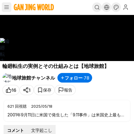
輪廻転生の実例とその仕組みとは【地球旅館】
地球旅館チャンネル
フォロー
·
78
保存
報告
16
1
621
回視聴
·
2025/05/18
2001年9月11日に米国で発生した「9.11事件」は米国史上最も有
名なテロ攻撃で、多数の死傷者と多くの財産の損失を引き起こ
しました。この事件は、ニューヨークとワシントンという2つ
コメント
文字起こし