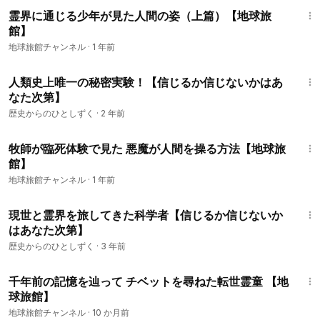
15:26
霊界に通じる少年が見た人間の姿（上篇）【地球旅
館】
地球旅館チャンネル
·
1 年前
16:52
人類史上唯一の秘密実験！【信じるか信じないかはあ
なた次第】
歴史からのひとしずく
·
2 年前
6:00
牧師が臨死体験で見た 悪魔が人間を操る方法【地球旅
館】
地球旅館チャンネル
·
1 年前
22:13
現世と霊界を旅してきた科学者【信じるか信じないか
はあなた次第】
歴史からのひとしずく
·
3 年前
20:00
千年前の記憶を辿って チベットを尋ねた転世霊童 【地
球旅館】
地球旅館チャンネル
·
10 か月前