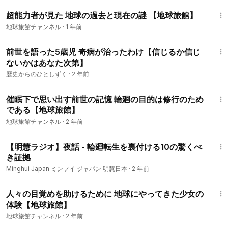
10:01
超能力者が見た 地球の過去と現在の謎 【地球旅館】
地球旅館チャンネル
·
1 年前
12:13
前世を語った5歳児 奇病が治ったわけ【信じるか信じ
ないかはあなた次第】
歴史からのひとしずく
·
2 年前
7:56
催眠下で思い出す前世の記憶 輪廻の目的は修行のため
である【地球旅館】
地球旅館チャンネル
·
2 年前
13:05
【明慧ラジオ】夜話 - 輪廻転生を裏付ける10の驚くべ
き証拠
Minghui Japan ミンフイ ジャパン 明慧日本
·
2 年前
13:29
人々の目覚めを助けるために 地球にやってきた少女の
体験【地球旅館】
地球旅館チャンネル
·
2 年前