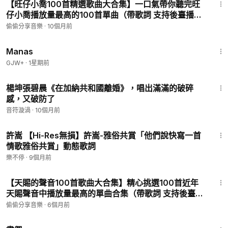
【旺仔小喬100首精選歌曲大合集】一口氣帶你聽完旺
仔小喬播放量最高的100首單曲（帶歌詞 支持後臺播放
持續更新） P4 - 年輪-旺仔小喬
偷偷分享音樂
·
10個月前
1:46:45
Manas
GJW+
·
1星期前
4:33
楊坤張碧晨《在加納共和國離婚》，唱出滿滿的破碎
感，又破防了
音符漩渦
·
10個月前
4:09
許嵩 【Hi-Res無損】許嵩-雅俗共賞「他們說快寫一首
情歌雅俗共賞」動態歌詞
樂不停
·
9個月前
4:17
【天賜的聲音100首歌曲大合集】精心挑選100首近年
天賜聲音中播放量最高的單曲合集（帶歌詞 支持後臺播
放 持續更新） P96 - 這樣的生活
偷偷分享音樂
·
6個月前
1:01:24