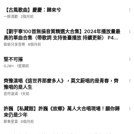
3:55
【古風歌曲】慶慶：歸來兮
一醉清歡
·
2個月前
4:11
【劉宇寧100首無損音質精選大合集】2024年播放量最
高的單曲合集（帶歌詞 支持後臺播放 持續更新） P40 -
浪
偷偷分享音樂
·
8個月前
1:36:56
堅不可摧
GJW+
·
1星期前
4:45
齊豫演唱《這世界那麼多人》，莫文蔚唱的是青春，齊
豫唱的是人生
音符漩渦
·
1天前
5:33
許巍 【私藏館】許巍《故鄉》萬人大合唱現場！願你歸
來仍是少年
節奏星雲
·
9個月前
3:08