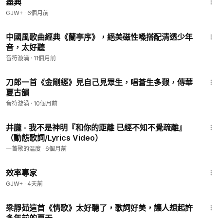
盡興
GJW+
·
6個月前
3:45
中國風歌曲經典《蘭亭序》，絕美磁性嗓搭配清透少年
音，太好聽
音符漩渦
·
11個月前
2:46
刀郎一首《金剛經》見自己見眾生，唱蒼生多艱，傳華
夏古韻
音符漩渦
·
10個月前
3:42
井朧 - 我不是神明『和你的距離 已經不知不覺疏離』
（動態歌詞/Lyrics Video）
一首歌的温度
·
6個月前
1:29:06
效率專家
GJW+
·
4天前
4:20
梁靜茹這首《情歌》太好聽了，歌詞好美，讓人想起許