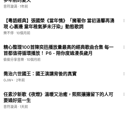
多年前的夏天
音符漩渦
·
1年前
4:16
【粵語經典】張國榮《當年情》「擁著你 當初溫馨再湧
現 心裏邊 童年稚氣夢未汙染」動態歌詞
樂不停
·
10個月前
4:02
精心整理100首陳奕迅播放量最高的經典歌曲合集 每一
首都值得循環播放！ P6 - 陪你度過漫長歲月
偷偷分享音樂
·
10個月前
1:05:09
喬治六世國王：國王演講背後的真實
GJW+
·
2年前
4:30
任素汐新歌《夜燈》溫暖又治癒，熙熙攘攘留下的人可
要過好這一生
音符漩渦
·
1天前