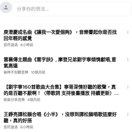
4:13
庾澄慶成名曲《讓我一次愛個夠》，音樂響起你是否找
回年輕的感覺
音符漩渦
·
6小時前
3:23
雲襄傳主題曲《雲字訣》, 摩登兄弟劉宇寧傾情獻唱,意
氣高遠
無時不刻聽音樂
·
10個月前
3:20
【劉宇寧160首歌曲大合集】寧哥深情好聽的歌聲，真
的是百聽不厭啊！（帶歌詞 支持後臺播放 持續更新）
P164 - Fall In Love
偷偷分享音樂
·
4個月前
5:15
王錚亮譚松韻合唱《小半》，沒想到譚松韻唱歌這麼好
聽，真的好搭
音符漩渦
·
6小時前