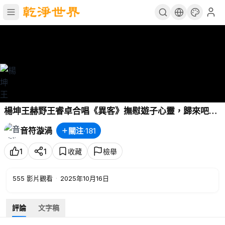
楊坤王赫野王睿卓合唱《異客》撫慰遊子心靈，歸來吧漂
泊的青春
音符漩渦
關注
·
181
1
1
收藏
檢舉
555
影片觀看
·
2025年10月16日
評論
文字稿