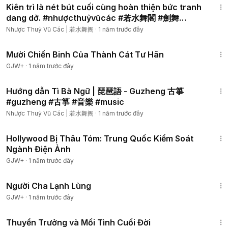
Kiên trì là nét bút cuối cùng hoàn thiện bức tranh
dang dở. #nhượcthuỷvũcác #若水舞閣 #劍舞
#dance
Nhược Thuỷ Vũ Các | 若水舞阁
·
1 năm trước đây
1:31:35
Mười Chiến Binh Của Thành Cát Tư Hãn
GJW+
·
1 năm trước đây
3:00
Hướng dẫn Tì Bà Ngữ | 琵琶語 - Guzheng 古箏
#guzheng #古箏 #音樂 #music
Nhược Thuỷ Vũ Các | 若水舞阁
·
1 năm trước đây
1:03:56
Hollywood Bị Thâu Tóm: Trung Quốc Kiểm Soát
Ngành Điện Ảnh
GJW+
·
1 năm trước đây
1:13:53
Người Cha Lạnh Lùng
GJW+
·
1 năm trước đây
1:41:59
Thuyền Trưởng và Mối Tình Cuối Đời