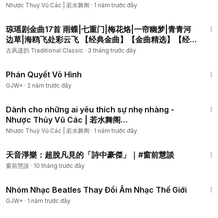
Nhược Thuỷ Vũ Các | 若水舞阁
·
1 năm trước đây
50:50
琼瑶剧金曲17首 雨蝶|七重门|梅花烙|一帘幽梦|青青河
边草|海鸥飞处彩云飞 【经典金曲】【金曲精选】【经
典影视金曲】
古风遗韵 Traditional Classic
·
3 tháng trước đây
1:48:57
Phán Quyết Vô Hình
GJW+
·
2 năm trước đây
1:51
Dành cho những ai yêu thích sự nhẹ nhàng -
Nhược Thủy Vũ Các | 若水舞阁
#NhượcThủyVũCác #若水舞阁 #classicaldance
Nhược Thuỷ Vũ Các | 若水舞阁
·
1 năm trước đây
#dance #古典舞
18:42
天音淨樂：超脫凡見的「詩中豪傑」｜#窗前慧談
窗前慧談
·
10 tháng trước đây
1:49:29
Nhóm Nhạc Beatles Thay Đổi Âm Nhạc Thế Giới
GJW+
·
1 năm trước đây
1:06