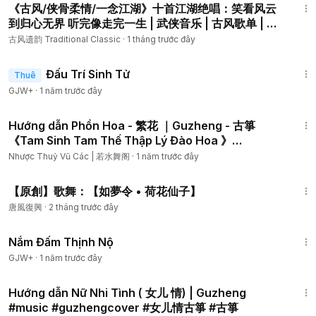
《古风/侠骨柔情/一念江湖》十首江湖绝唱：笑看风云
到归心无界 听完像走完一生 | 武侠音乐 | 古风歌单 | 江
湖意境 | 国风新歌 | 侠客配乐 | 史诗民乐【金曲精选】
古风遗韵 Traditional Classic
·
1 tháng trước đây
【经典金曲】【国风金曲】
2:13:02
Đấu Trí Sinh Tử
Thuê
GJW+
·
1 năm trước đây
2:32
Hướng dẫn Phồn Hoa - 繁花 ｜Guzheng - 古箏
《Tam Sinh Tam Thế Thập Lý Đào Hoa 》
#Guzheng #古箏 #Music
Nhược Thuỷ Vũ Các | 若水舞阁
·
1 năm trước đây
7:49
【原創】歌舞：【如夢令 • 荷花仙子】
唐風復興
·
2 tháng trước đây
1:46:06
Nắm Đấm Thịnh Nộ
GJW+
·
1 năm trước đây
1:53
Hướng dẫn Nữ Nhi Tình ( 女儿 情) | Guzheng
#music #guzhengcover #女儿情古箏 #古箏