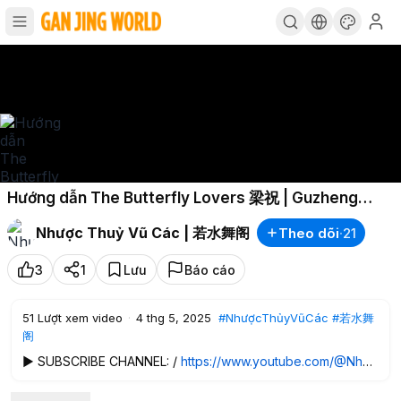
Hướng dẫn The Butterfly Lovers 梁祝 | Guzheng
#music
#guzhengcover
#guzheng
#梁祝
Nhược Thuỷ Vũ Các | 若水舞阁
Theo dõi
·
21
#butterflylove
#古筝
3
1
Lưu
Báo cáo
51
Lượt xem video
·
4 thg 5, 2025
#NhượcThủyVũCác
#若水舞
阁
▶ SUBSCRIBE CHANNEL: /
https://www.youtube.com/@Nhượ
cThủyVũCác
◀
🔂Theo dõi Nhược Thủy Vũ Các | 若水舞阁: