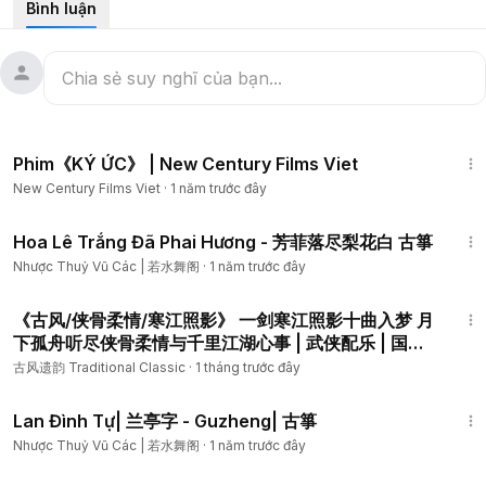
Bình luận
Facebook: /
https://www.facebook.com/share/18bgqx7G8
f/?mibextid=wwXIfr
Ganjing Word: /
https://www.ganjingworld.com/channel/1hd1h
ne8bt71GqGKmKgDGm10j1pd0c
#NhượcThủyVũCác
#若水舞阁
1:13:48
Instagram: /
https://www.instagram.com/nhuocthuyvucac?igs
Phim《KÝ ỨC》 | New Century Films Viet
h=cTNycTl2bGxwZjJp&utm_source=qr
New Century Films Viet
·
1 năm trước đây
2:03
Hoa Lê Trắng Đã Phai Hương - 芳菲落尽梨花白 古箏
Nhược Thuỷ Vũ Các | 若水舞阁
·
1 năm trước đây
32:14
《古风/侠骨柔情/寒江照影》 一剑寒江照影十曲入梦 月
下孤舟听尽侠骨柔情与千里江湖心事 | 武侠配乐 | 国风
新歌 | 江湖BGM | 中国风音乐 | 仙侠氛围 | 古琴笛声
古风遗韵 Traditional Classic
·
1 tháng trước đây
【金曲精选】【经典金曲】【国风金曲】
1:22
Lan Đình Tự| 兰亭字 - Guzheng| 古箏
Nhược Thuỷ Vũ Các | 若水舞阁
·
1 năm trước đây
33:16