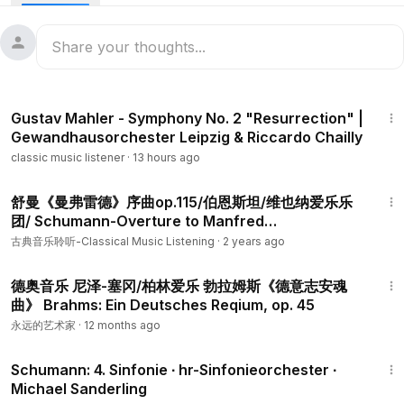
及巴伐利亞廣播交響樂團
232 views Apr 27, 2025
Accademia Nazionale di Santa Cecilia
Conductor: Antonio Pappano
1:35:33
布拉姆斯 - 德國安魂曲 ｜ 伯納德海丁克 ｜ BR und BRSO 和弦
Gustav Mahler - Symphony No. 2 "Resurrection" |
232 瀏覽 2025 年 4 月 27 日
Gewandhausorchester Leipzig & Riccardo Chailly
聖切契利亞國立學院
classic music listener
·
13 hours ago
指揮：安東尼奧·帕帕諾
13:37
Principal Flute: Andrea Oliva
舒曼《曼弗雷德》序曲op.115/伯恩斯坦/维也纳爱乐乐
团/ Schumann-Overture to Manfred
Principal Oboe: Francesco di Rosa
Op.115/Bernstein/Wiener Philharmoniker
長笛首席：安德里亞·奧利瓦
古典音乐聆听-Classical Music Listening
·
2 years ago
雙簧管首席：Francesco di Rosa
1:23:31
德奥音乐 尼泽-塞冈/柏林爱乐 勃拉姆斯《德意志安魂
➤ITA
曲》 Brahms: Ein Deutsches Reqium, op. 45
Questo inizio di sinfonia è molto delicato per il flauto,
永远的艺术家
·
12 months ago
fondamentale come suono di passaggio tra gli archi e i
31:37
legni, collegamento melodico e sonoro tra le sezioni.
Schumann: 4. Sinfonie ∙ hr-Sinfonieorchester ∙
Il passaggio è un perfetto esempio di come a volte
Michael Sanderling
Schumann usi il flauto come una “luce” ulteriore data ai