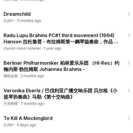
Highland Laddie
1:34:06
Dreamchild
GJW+
·
11 months ago
12:12
Radu Lupu Brahms PC#1 third movement (1994)
Hanson 拉杜魯普 - 布拉姆斯第一鋼琴協奏曲，作品 15
僅第三樂章 (1994) 漢森
classic music listener
·
1 year ago
8:02
Berliner Philharmoniker 柏林爱乐乐团 （HI-Res）约
翰内斯·勃拉姆斯 Johannes Brahms -
傳統金曲
·
2 months ago
1:55:56
Veronika Eberle / 巴伐利亚广播交响乐团 贝尔格《小
提琴协奏曲》马勒《第十交响曲》
月光輕躍
·
7 months ago
2:09:28
To Kill A Mockingbird
GJW+
·
4 days ago