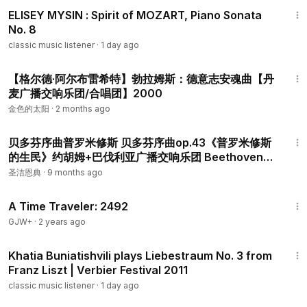
15:22
ELISEY MYSIN : Spirit of MOZART, Piano Sonata
No. 8
classic music listener
·
1 day ago
1:29:21
【格尔德·阿尔布雷希特】勃拉姆斯：德意志安魂曲【丹
麦广播交响乐团/合唱团】2000
金色的太阳
·
2 months ago
4:31
贝多芬序曲普罗米修斯 贝多芬序曲op.43《普罗米修斯
的生民》约胡姆+巴伐利亚广播交响乐团 Beethoven
The Creatures of Prometheus
圣洁恩典
·
9 months ago
43:36
A Time Traveler: 2492
GJW+
·
2 years ago
5:32
Khatia Buniatishvili plays Liebestraum No. 3 from
Franz Liszt | Verbier Festival 2011
classic music listener
·
1 day ago