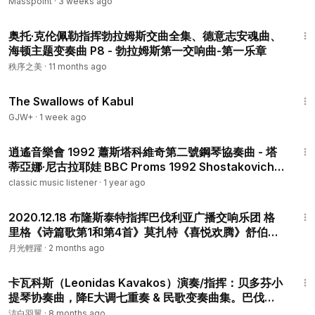
Sebastian Bach P2 - 1-3
Masspoint
·
3 weeks ago
➤ENG
這首交響曲的開頭對於長笛來說非常精緻，作為弦樂和木管樂器
14:06
奥托·克伦佩勒指挥勃拉姆斯交曲全集、德意志安魂曲、
之間的經過音，以及各部分之間的旋律和聲音連接的基礎。
海顿主题变奏曲 P8 - 勃拉姆斯第一交响曲-第一乐章
秩序之美
The passage is a perfect example of how Schumann often
·
11 months ago
uses the flute as an additional "light" given to the thematic
1:20:43
materials of first violins, challenging for the insieme, but also
The Swallows of Kabul
for the intonation and the "balance".
GJW+
·
1 week ago
這段樂段完美地展現了舒曼經常使用長笛作為第一小提琴主題材
22:59
料的附加“光”，這對合奏提出了挑戰，也對音調和“平衡”提出了
逍遙音樂會 1992 蕭斯塔科維奇第二號鋼琴協奏曲 - 塔
挑戰。
蒂亞娜·尼古拉耶娃 BBC Proms 1992 Shostakovich
Piano Concerto No. 2 - Tatiana NikolayevaBBC
classic music listener
·
1 year ago
In the second excerpt from the Adagio, this phrase given to
1:46:59
the flute in unison, in octave, with the oboe, is one of the
2020.12.18 布隆斯泰特指挥巴伐利亚广播交响乐团 格
most suggestive and at the same time delicate passages of
里格《诗篇歌第1和第4首》莫扎特《喜悦欢腾》舒伯特
the whole movement.
《第八交响曲》 P1 - Chor und Symphonieorchester
月光輕躍
·
2 months ago
在慢板的第二段中，這個樂句由長笛與雙簧管以八度齊奏，是整
des BR- SZ-Benefizkonzert mit Herbert Blomstedt
個樂章中最具啟發性且同時最為細膩的段落之一。
2:40
- BR
卡瓦科斯（Leonidas Kavakos）演奏/指挥：贝多芬小
提琴协奏曲，降E大调七重奏 & 民歌变奏曲集。巴伐利
Provided to YouTube by Andrea Oliva flutist
亚广播交响乐团 P5 - - No. 2, Bonny Laddie,
洁白羽翼
·
8 months ago
由長笛演奏家 Andrea Oliva 提供給 YouTube