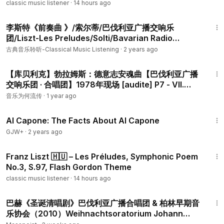
classic music listener
·
14 hours ago
materiali tematici dei primi violini, "challenging" per
15:18
l'insieme, l'intonazione e il "balance".
李斯特《前奏曲 》/索尔蒂/巴伐利亚广播交响乐
➤ITA
团/Liszt-Les Preludes/Solti/Bavarian Radio
這首交響曲的開頭對於長笛來說非常精緻，長笛是弦樂和木管樂
Symphony Orchestra
古典音乐聆听-Classical Music Listening
·
2 years ago
器之間的過渡音，是各部分之間旋律和洪亮的連結。
這段樂段完美地展現了舒曼有時如何將長笛用作第一小提琴主題
10:53
【库贝利克】勃拉姆斯：德意志安魂曲【巴伐利亚广播
材料的額外“光”，以“挑戰”合奏、音準和“平衡”。
交响乐团 · 合唱团】1978年现场 [audite] P7 - VII.
Selig sind die Toten, die in dem Herren sterben
Nel secondo estratto dall'adagio questa frase donata al
音乐为何流传
·
1 year ago
flauto all’unisono, in ottava, con l’oboe, e’ uno dei passaggi
40:45
più suggestivi e allo stesso tempo delicati dell’intero
Al Capone: The Facts About Al Capone
movimento.
GJW+
·
2 years ago
在慢板的第二段中，這個樂句由長笛與雙簧管以八度齊奏，是整
17:11
個樂章中最令人回味、同時也是最精緻的段落之一。
Franz Liszt 🇭🇺 – Les Préludes, Symphonic Poem
No.3, S.97, Flash Gordon Theme
➤ENG
classic music listener
·
14 hours ago
This beginning of the symphony is so delicate for the flute,
1:21:56
fundamental as a passing tone between strings and
巴赫《圣诞清唱剧》巴伐利亚广播合唱团 & 柏林早期音
woodwinds, melodic and sound connection between the
乐协会（2010）Weihnachtsoratorium Johann
sections.