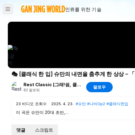
인류를 위한 기술
🎭 [클래식 한 입] 슈만의 내면을 춤추게 한 상상 – 
Rest Classic [그래!쉼, 클래식]
팔로우
82
팔로워
23
비디오 조회수
·
2025. 4. 23.
#슈만
#나비Op2
#클래식한입
이 곡은 슈만이 20대 초반,
문학과 음악 사이에서 고민하던 시절에 작곡한 작품이에요.
당시 그는 ‘마스크 무도회’라는 소설 속 장면에서 영감을 받아,
댓글
스크립트
상상 속 인물들이 춤추는 모습을 피아노로 표현했죠.