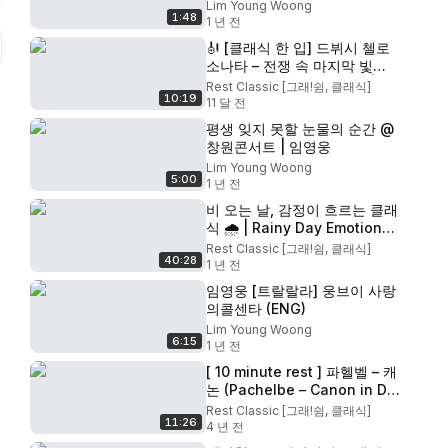
Lim Young Woong
1:48
1 년 전
🎻 [클래식 한 입] 드뷔시 첼로
소나타 – 전쟁 속 마지막 빛
(Debussy Cello Sonata |
Rest Classic [그래!쉼, 클래식]
10:19
Shadows of War &Beauty)
11 달 전
평생 잊지 못할 눈물의 순간 @
창원콘서트 | 임영웅
Lim Young Woong
5:00
1 년 전
비 오는 날, 감정이 흐르는 클래
식 🌧️ | Rainy Day Emotional
Classical Playlist for a
Rest Classic [그래!쉼, 클래식]
40:28
Gentle Heart #힐링음악 #감
1 년 전
성클래식
임영웅 [트랄랄라] 웅브이 사랑
의콜센타 (ENG)
Lim Young Woong
6:15
1 년 전
[ 10 minute rest ] 파헬벨 – 캐
논 (Pachelbe – Canon in D
Major) 마음이편안해지는음악
Rest Classic [그래!쉼, 클래식]
11:26
ㅣ 캐논변주곡 ㅣ 행복한클래식
4 년 전
#클래식음악연속듣기