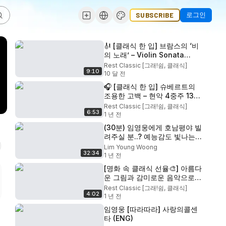
로그인
SUBSCRIBE
🎻 [클래식 한 입] 브람스의 ‘비
의 노래’ – Violin Sonata
No.1, Regenlied Sonata
Rest Classic [그래!쉼, 클래식]
9:10
(Brahms | Rain Song Story)
10 달 전
🎧 [클래식 한 입] 슈베르트의
조용한 고백 – 현악 4중주 13번
2악장 #슈베르트 명곡 #현악 4
Rest Classic [그래!쉼, 클래식]
6:53
중주 추천 #로자문데 음악
1 년 전
(30분) 임영웅에게 호남평야 빌
려주실 분..? 예능감도 빛나는
국민가수 임영웅 아형 모음💙｜
Lim Young Woong
32:34
아는 형님｜JTBC 200523 방
1 년 전
송 외
[명화 속 클래식 선율🎨] 아름다
운 그림과 감미로운 음악으로
떠나는 힐링 여행 #명화 #클래
Rest Classic [그래!쉼, 클래식]
4:02
식 #힐링 #미술관 #음악추천
1 년 전
임영웅 [따라따라] 사랑의콜센
타 (ENG)