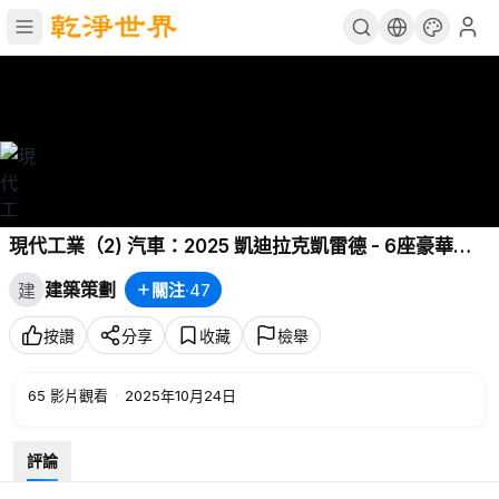
現代工業（2) 汽車：2025 凱迪拉克凱雷德 - 6座豪華
SUV之王
建築策劃
關注
·
47
建
按讚
分享
收藏
檢舉
65
影片觀看
·
2025年10月24日
評論