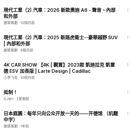
16:04
現代工業（2) 汽車：2026 新款奧迪 A6 - 聲音、內部
和外部
建築策劃
·
10個月前
14:45
現代工業（2) 汽車：2025 新路虎衛士--豪華越野 SUV
| 內部和外部
建築策劃
·
9個月前
6:58
4K CAR SHOW 【4K | 觀賞】2023款 凱迪拉克 凱雷
德 ESV 加長版 | Larte Design | Cadillac
小李飞车
·
10個月前
1:33:42
抵制！
GJW+
·
2星期前
8:01
日本庭園：每年只向公众开放一天的——开德馆 （机翻
中字）
建築策劃
·
1年前