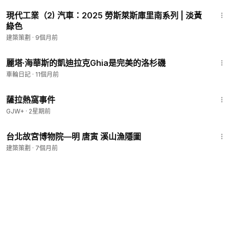
3:35
現代工業（2) 汽車：2025 勞斯萊斯庫里南系列 | 淡黃
綠色
建築策劃
·
9個月前
5:12
麗塔·海華斯的凱迪拉克Ghia是完美的洛杉磯
車輪日記
·
11個月前
1:51:14
薩拉熱窩事件
GJW+
·
2星期前
5:59
台北故宮博物院—明 唐寅 溪山漁隱圖
建築策劃
·
7個月前