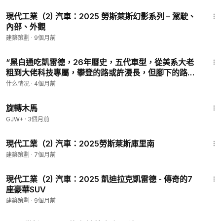
33:15
現代工業（2) 汽車：2025 勞斯萊斯幻影系列 – 駕駛、
內部、外觀
建築策劃
·
9個月前
5:37
“黑白通吃凱雷德，26年曆史，五代車型，從美系大老
粗到大佬科技專屬，攀登的路或許漫長，但腳下的路永
不停歇，有請我們今天的主角”#凱雷德 #凱迪拉克
什么情况
·
4個月前
1:53:33
旋轉木馬
GJW+
·
3個月前
12:03
現代工業（2) 汽車：2025勞斯萊斯庫里南
建築策劃
·
7個月前
13:35
現代工業（2) 汽車：2025 凱迪拉克凱雷德 - 傳奇的7
座豪華SUV
建築策劃
·
9個月前
14:02