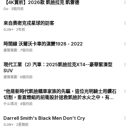
【4K賞析】2026款 凱迪拉克 凱雷德
Go
·
3個月前
1:36:37
來自奧密克戎星球的訪客
GJW+
·
2年前
6:45
時間線 沃爾沃卡車的演變1928 - 2022
建築策劃
·
7個月前
9:05
現代工業（2) 汽車：2025凱迪拉克XT4--豪華緊湊型
SUV
建築策劃
·
9個月前
4:57
“他是新時代凱迪轎車家族的先驅，這位光明騎士用鑽石
切割，垂直燈組的前衛設計拯救凱迪於水火之中，有請
我們今天的主角”#凱迪拉克CTS #凱迪拉克CT5
什么情况
·
4個月前
1:06:51
Darrell Smith's Black Men Don't Cry
GJW+
·
2星期前