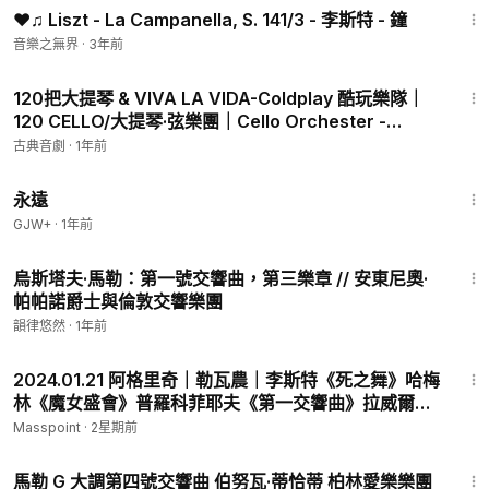
❤♫ Liszt - La Campanella, S. 141/3 - 李斯特 - 鐘
音樂之無界
·
3年前
4:33
120把大提琴 & VIVA LA VIDA-Coldplay 酷玩樂隊｜
120 CELLO/大提琴·弦樂團｜Cello Orchester -
Cover
古典音劇
·
1年前
1:44:30
永遠
GJW+
·
1年前
11:22
烏斯塔夫·馬勒：第一號交響曲，第三樂章 // 安東尼奧·
帕帕諾爵士與倫敦交響樂團
韻律悠然
·
1年前
1:10:33
2024.01.21 阿格里奇｜勒瓦農｜李斯特《死之舞》哈梅
林《魔女盛會》普羅科菲耶夫《第一交響曲》拉威爾
《圓舞曲》拉赫瑪尼諾夫《浪漫曲(六手聯彈)》
Masspoint
·
2星期前
2:59
馬勒 G 大調第四號交響曲 伯努瓦·蒂恰蒂 柏林愛樂樂團