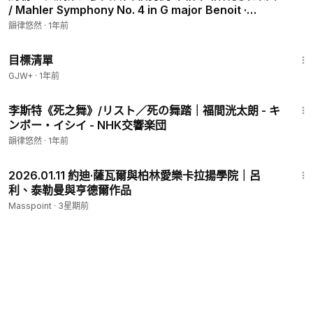
/ Mahler Symphony No. 4 in G major Benoit ·
Ticciati · Berliner Philharmoniker
韻律悠然
·
1年前
1:40:14
目標清單
GJW+
·
1年前
16:51
李斯特《死之舞》/リスト／死の舞踏｜福間洸太朗 - キ
ンボー・イシイ - NHK交響楽団
韻律悠然
·
1年前
1:02:55
2026.01.11 約迪·薩瓦爾與柏林愛樂卡拉揚學院｜呂
利、泰勒曼與亨德爾作品
Masspoint
·
3星期前