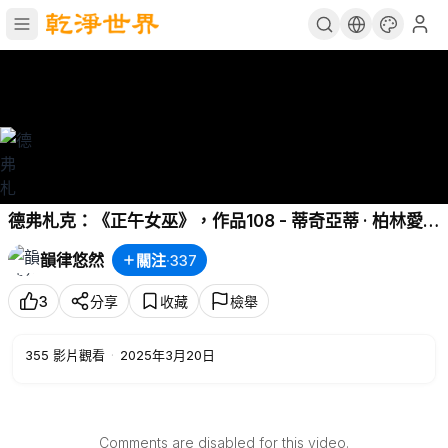
德弗札克：《正午女巫》，作品108 - 蒂奇亞蒂 · 柏林愛
樂/Dvořák: The Noon Witch, op. 108 - Ticciati ·
韻律悠然
關注
·
337
Berliner
3
分享
收藏
檢舉
355
影片觀看
·
2025年3月20日
Comments are disabled for this video.