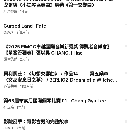
戈爾德《小提琴協奏曲》馬勒《第一交響曲》
月光輕躍
·
1年前
1:25:23
Cursed Land- Fate
GJW+
·
9個月前
5:50
《2025 EIMOC卓越國際音樂新秀獎 得獎者音樂會》
【單簧管獨奏】張以昊 CHANG, I Hao
韻律悠然
·
2天前
10:24
貝利奧茲：《幻想交響曲》，作品14 —— 第五樂章
〈女巫安息日之夢〉 / BERLIOZ Dream of a Witches'
Sabbath
心弦共鳴
·
11個月前
16:09
第63届布索尼國際鋼琴比賽 P1 - Chang Gyu Lee
在云端
·
1年前
1:23:42
影院風華：電影宮殿的完整故事
GJW+
·
2年前