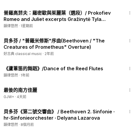
2:32
普羅高菲夫：羅密歐與茱麗葉（選段）/ Prokofiev
Romeo and Juliet excerpts Gražinytė Tyla
Berliner Philharmoniker
韻律悠然
·
1星期前
6:16
貝多芬 / "普羅米修斯"序曲(Beethoven / "The
Creatures of Prometheus" Overture)
好古典 classical music
·
2年前
2:20
《蘆葦笛的舞蹈》/Dance of the Reed Flutes
韻律悠然
·
1年前
1:38:29
最後的南方佳麗
GJW+
·
4天前
35:24
貝多芬《第二號交響曲》 / Beethoven 2. Sinfonie ∙
hr-Sinfonieorchester ∙ Delyana Lazarova
韻律悠然
·
8個月前
4:50