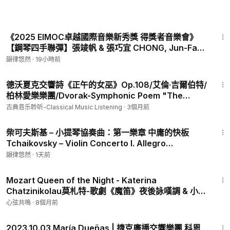
10:32
《2025 EIMOC卓越國際音樂新秀獎 得獎者音樂會》
【鋼琴四手聯彈】張竣帆 & 張巧宜 CHONG, Jun-Fan
& CHONG, Chiao-Yi
韻律悠然
·
19小時前
16:17
德沃夏克交響詩《正午的女巫》Op.108/艾倫·吉爾伯特/
柏林愛樂樂團/Dvorak-Symphonic Poem "The
Noonday Witches" Op.108/Alan Gilbert/Berliner
古典音乐聆听-Classical Music Listening
·
3個月前
Philharmoniker
19:14
柴可夫斯基 – 小提琴協奏曲：第一樂章 中庸的快板
Tchaikovsky – Violin Concerto I. Allegro
moderato, Sejoon Oh – violin, Wojciech Pławner –
韻律悠然
·
1天前
conductor
3:31
Mozart Queen of the Night - Katerina
Chatzinikolau莫札特-歌劇《魔笛》夜後詠嘆調 & 小提
琴·Katerina Chatzinikolau｜蒙蒂-查爾達什舞曲｜
心弦共鳴
·
8個月前
Mozart-Queen of the
1:26:25
2023.10.03 María Dueñas | 捷克廣播交響樂團 科恩