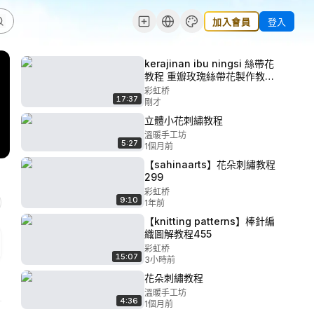
加入會員
登入
kerajinan ibu ningsi 絲帶花
教程 重瓣玫瑰絲帶花製作教程
tutorial membuat bunga
彩虹桥
17:37
dari bahan pita satin-
剛才
立體小花刺繡教程
溫暖手工坊
5:27
1個月前
【sahinaarts】花朵刺繡教程
299
彩虹桥
9:10
1年前
【knitting patterns】棒針編
織圖解教程455
彩虹桥
15:07
3小時前
花朵刺繡教程
溫暖手工坊
4:36
1個月前