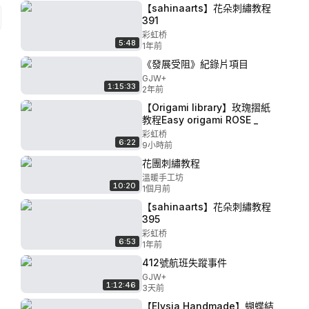
【sahinaarts】花朵刺繡教程
391
彩虹桥
5:48
1年前
《發展受阻》紀錄片項目
GJW+
1:15:33
2年前
【Origami library】玫瑰摺紙
教程Easy origami ROSE _
彩虹桥
6:22
9小時前
花團刺繡教程
溫暖手工坊
10:20
1個月前
【sahinaarts】花朵刺繡教程
395
彩虹桥
6:53
1年前
412號航班失蹤事件
GJW+
1:12:46
3天前
【Elysia Handmade】蝴蝶結