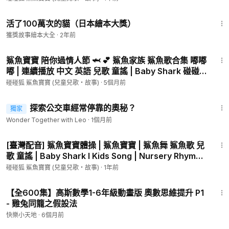
嘟嚕嚕嘟嚕
10:21
鯊魚爸爸
活了100萬次的貓（日本繪本大獎）
嘟嚕嚕嘟嚕
獲獎故事繪本大全
·
2年前
奶奶
1:00:06
來啦
鯊魚寶寶 陪你過情人節 🦈 💕 鯊魚家族 鯊魚歌合集 嘟嘟
嘟 | 連續播放 中文 英語 兒歌 童謠 | Baby Shark 碰碰
鯊魚奶奶
狐 Pinkfong!
碰碰狐 鯊魚寶寶 (兒童兒歌・故事)
·
5個月前
嘟嚕嚕嘟嚕
4:40
鯊魚爺爺
探索公交車經常停靠的奧秘？
獨家
嘟嚕嚕嘟嚕
Wonder Together with Leo
·
1個月前
我們是
嘟嚕嚕嘟嚕
1:44
鯊魚家族
[臺灣配音] 鯊魚寶寶體操 | 鯊魚寶寶 | 鯊魚舞 鯊魚歌 兒
歌 童謠 | Baby Shark l Kids Song | Nursery Rhymes
等一下
| 碰碰狐 Pinkfong
碰碰狐 鯊魚寶寶 (兒童兒歌・故事)
·
1年前
哈
3:13
【全600集】高斯數學1-6年級動畫版 奧數思維提升 P1
鯊魚阿姨
- 雞兔同籠之假設法
嘟嚕嚕嘟嚕
快樂小天地
·
6個月前
鯊魚阿姨
2:01:20