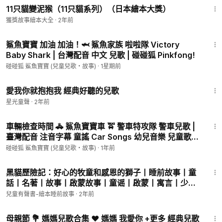
11只貓變泥猴（11只貓系列）（日本繪本大獎）
我們是
獲獎故事繪本大全
·
2年前
嘟嚕嚕嘟嚕
大海裡
1:24
嘟嚕嚕嘟嚕
鯊魚寶寶 加油 加油！🦈 鯊魚家族 啦啦隊 Victory
Baby Shark | 台灣配音 中文 兒歌 | 碰碰狐 Pinkfong!
可怕的
嘟嚕嚕嘟嚕
碰碰狐 鯊魚寶寶 (兒童兒歌・故事)
·
1星期前
鯊魚家族
2:05
愛我你就抱抱我 經典好聽的兒歌
鯊魚呀
星光童聲
·
2年前
嘟嚕嚕嘟嚕
2:26
快跑呀
車輛檢查時間 🚓 鯊魚寶寶車 🚖 警車特攻隊 警車兒歌 |
嘟嚕嚕嘟嚕
臺灣配音 注音字幕 童謠 Car Songs 幼兒音樂 兒童歌曲
快跑呀
| Baby Shark 碰碰狐 Pinkfong!
碰碰狐 鯊魚寶寶 (兒童兒歌・故事)
·
1年前
嘟嚕嚕嘟嚕
11:56
藏起來
黑貓歷險記：好心的牧童和感恩的獅子丨睡前故事丨童
話丨名著丨故事丨啟蒙故事丨童谣丨啟蒙丨寓言丨少兒
沒事了
丨睡前聽書丨有聲書丨有聲故事#兒童故事丨學習教育
兒童有聲書-繪本睡前故事
·
2年前
嘟嚕嚕嘟嚕
丨kids Audiobooks親子兒童#童話故事
沒事了
1:40:31
母親節 💐 媽媽兒歌合集 ❤️ 媽媽 我愛你 +更多 經典兒歌
嘟嚕嚕嘟嚕