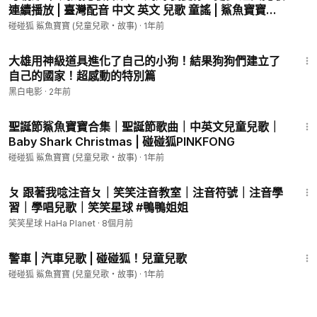
連續播放 | 臺灣配音 中文 英文 兒歌 童謠 | 鯊魚寶寶
今天也
Baby Shark 碰碰狐 Pinkfong!
嘟嚕嚕嘟嚕
碰碰狐 鯊魚寶寶 (兒童兒歌・故事)
·
1年前
活下來了
9:17
大雄用神級道具進化了自己的小狗！結果狗狗們建立了
真開心
自己的國家！超感動的特別篇
嘟嚕嚕嘟嚕
黑白电影
·
2年前
真開心
21:05
嘟嚕嚕嘟嚕
聖誕節鯊魚寶寶合集｜聖誕節歌曲｜中英文兒童兒歌｜
跳起舞
Baby Shark Christmas | 碰碰狐PINKFONG
嘟嚕嚕嘟嚕
碰碰狐 鯊魚寶寶 (兒童兒歌・故事)
·
1年前
歌就到這
3:35
----
ㄆ 跟著我唸注音ㄆ｜笑笑注音教室｜注音符號｜注音學
習｜學唱兒歌｜笑笑星球 #鴨鴨姐姐
📍官方網站
笑笑星球 HaHa Planet
·
8個月前
►►
https://www.pinkfong.com/en/index.html
1:30
警車 | 汽車兒歌 | 碰碰狐！兒童兒歌
📍官方微博
►►
http://weibo.com/pinkfongbaby
碰碰狐 鯊魚寶寶 (兒童兒歌・故事)
·
1年前
📍碰碰狐熱門兒童兒歌應用程式下載