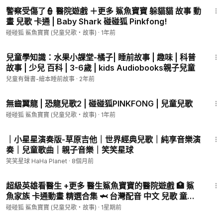
嘟嚕嚕嘟嚕
警察受傷了👮 醫院遊戲 ＋更多 鯊魚寶寶 躲貓貓 故事 動
鯊魚阿姨
畫 兒歌 卡通 | Baby Shark 碰碰狐 Pinkfong!
嘟嚕嚕嘟嚕
碰碰狐 鯊魚寶寶 (兒童兒歌・故事)
·
1年前
鯊魚阿姨
1:46
兒童學知識：水果小課堂-橘子| 睡前故事 | 趣味 | 科普
鯊魚叔叔
故事 | 少兒 百科 | 3-6歲 | kids Audiobooks親子兒童
嘟嚕嚕嘟嚕
兒童有聲書-繪本睡前故事
·
2年前
鯊魚叔叔
嘟嚕嚕嘟嚕
1:37
鯊魚叔叔
無齒翼龍 | 恐龍兒歌2 | 碰碰狐PINKFONG | 兒童兒歌
嘟嚕嚕嘟嚕
碰碰狐 鯊魚寶寶 (兒童兒歌・故事)
·
1年前
鯊魚叔叔
1:07
｜小星星演奏版-草原吉他｜世界經典兒歌｜純享音樂演
鯊魚兄妹
奏｜兒童歌曲｜親子音樂｜笑笑星球
嘟嚕嚕嘟嚕
笑笑星球 HaHa Planet
·
8個月前
鯊魚兄妹
1:57:05
嘟嚕嚕嘟嚕
超級英雄看醫生 +更多 醫生鯊魚寶寶的醫院遊戲 🏥 鯊
鯊魚兄妹
魚家族 卡通動畫 精選合集 🦈 台灣配音 中文 兒歌 童謠 |
嘟嚕嚕嘟嚕
Baby Shark 碰碰狐 Pinkfong!
碰碰狐 鯊魚寶寶 (兒童兒歌・故事)
·
1星期前
鯊魚兄妹
11:03