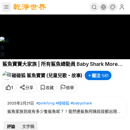
鯊魚寶寶大家族 | 所有鯊魚總動員 Baby Shark More
and More | 臺灣配音 注音字幕 兒歌 童謠 | Baby Shark
碰碰狐 鯊魚寶寶 (兒童兒歌・故事)
關注
·
581
Kids Song | 碰碰狐 Pinkfong
1
分享
收藏
檢舉
2025年2月21日
#pinkfong
#碰碰狐
#babyshark
鯊魚家族到底有多少隻鯊魚呢？！竟然連鯊魚阿姨叔叔都出現
啦！
💛 8月－鯊魚寶寶之月🦈 一同暢遊鯊魚寶寶兒童世界
評論
文字稿