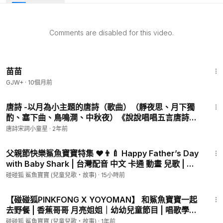
鯊魚寶寶兒童世界🌈 傳送門👉
https://link.cleve.re/12074/02
---
Comments are disabled for this video.
⭐️ [全新3D寶寶頻道開幕囉] 馬上去訂閱吧！👶🏼 Bebefinn -
Nursery Rhymes & Kids Songs ⭐️
https://www.youtube.com/channel/UC-cY...
苗苗
立馬觀看最新3D鯊魚寶寶 🦈 影片 👶🏼 Bebefinn:
https://link.cl
GJW+
·
10個月前
eve.re/11982/01
5:25
唐詩 -以月為小主題的唐詩（歌曲）（靜夜思、月下獨
📍歡迎訂閱碰碰狐的官方頻道！
酌、塞下曲、鳥鳴澗、中秋夜）《說說唱唱五言唐詩精
►►
http://link.cleve.re/4225/
裝版》Five-character-ancient-verse （Wu Yan
唐詩宋詞小童星
·
2年前
Tang Shi）
📍關注碰碰狐官方Facebook可以獲取更多精彩內容唷！
16:13
父親節快樂鯊魚寶寶特集 ❤️👨‍🍼 Happy Father’s Day
►►
https://www.facebook.com/pinkfong.tw/
with Baby Shark | 台灣配音 中文 卡通 動畫 兒歌 | 碰
碰狐 Pinkfong!
碰碰狐 鯊魚寶寶 (兒童兒歌・故事)
·
15小時前
----
★ 歌詞 ★
23:51
鯊魚寶寶
【碰碰狐PINKFONG X YOYOMAN】 和鯊魚寶寶一起
嘟嚕嚕嘟嚕
去野餐 | 香蕉哥哥 月亮姐姐｜幼幼兒童節目 | 唱歌學數
字 | YOYO 點點名 第19季 第144集
鯊魚媽媽
碰碰狐 鯊魚寶寶 (兒童兒歌・故事)
·
1年前