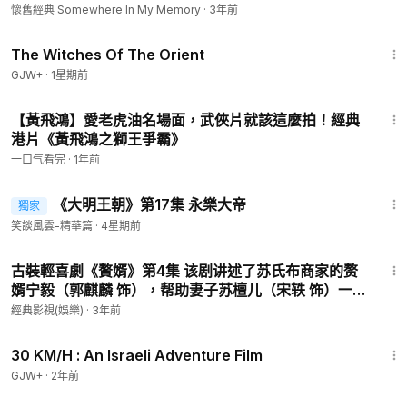
懷舊經典 Somewhere In My Memory
·
3年前
1:39:56
The Witches Of The Orient
GJW+
·
1星期前
40:59
【黃飛鴻】愛老虎油名場面，武俠片就該這麼拍！經典
港片《黃飛鴻之獅王爭霸》
一口气看完
·
1年前
24:17
《大明王朝》第17集 永樂大帝
獨家
會員專享
笑談風雲-精華篇
·
4星期前
42:57
古裝輕喜劇《贅婿》第4集 该剧讲述了苏氏布商家的赘
婿宁毅（郭麒麟 饰），帮助妻子苏檀儿（宋轶 饰）一起
搞事业，玩转武朝商界，成为江宁首富的故事。
經典影視(娛樂)
·
3年前
1:08:12
30 KM/H : An Israeli Adventure Film
GJW+
·
2年前
44:00