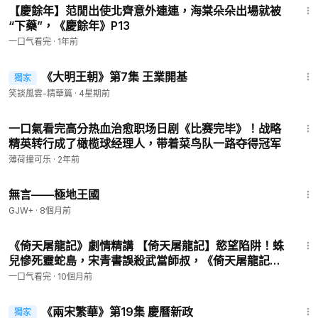
【慶餘年】范閒出使北齊意外連連，海棠朵朵出場就被
“下藥”，《慶餘年》P13
一口气看完
·
1年前
24:50
《大明王朝》第7集 王業開基
獨家
會員專享
笑談風雲-精華篇
·
4星期前
47:42
一口氣看完高分热血治愈职场日剧《比赛完毕》！战略
精英转行成了橄榄球经理人，带着菜鸟队一路夺得冠军
薄荷撞可乐
·
2年前
43:21
無言——極地王國
GJW+
·
8個月前
30:01
《倚天屠龍記》劇情精講 【倚天屠龍記】慾望陷阱！蛛
兒慘死靈蛇島，宋青書誤殺武當師叔，《倚天屠龍記》
P6
一口气看完
·
10個月前
25:50
《兩宋繁華》第19集 慶曆新政
獨家
會員專享