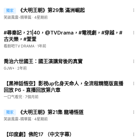
24:44
《大明王朝》第29集 滿洲崛起
獨家
會員專享
笑談風雲-精華篇
·
4星期前
43:56
#尋秦記，21|40，@TVDrama，#電視劇，#穿越，#
古天樂，#萱萱
看剧吧TV DRAMA
·
1年前
1:05:09
喬治六世國王：國王演講背後的真實
GJW+
·
2年前
2:20:49
【黑神話悟空】影視up化身天命人，全流程精簡版直播
回放 P6 - 直播回放第六章
一口气看完
·
7個月前
24:48
《大明王朝》第21集 龍場悟道
獨家
會員專享
笑談風雲-精華篇
·
4星期前
44:00
【印度劇】佛陀17 （中文字幕）