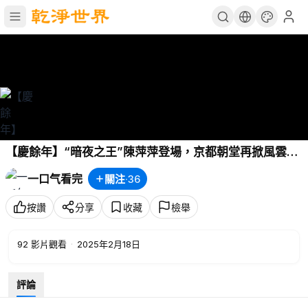
【慶餘年】“暗夜之王”陳萍萍登場，京都朝堂再掀風雲，
《慶餘年》P8
一口气看完
關注
·
36
按讚
分享
收藏
檢舉
92
影片觀看
·
2025年2月18日
評論