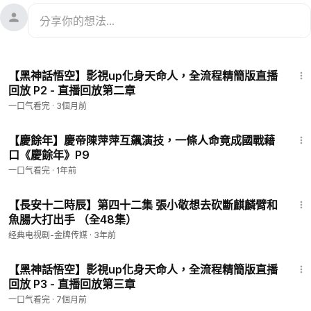
2:27:16
【黑神話悟空】影視up化身天命人，全流程精簡版直播
回放 P2 - 直播回放第二章
一口气看完
·
3個月前
39:20
【慶餘年】慶帝陳萍萍互飆演技，一條人命竟成國戰藉
口《慶餘年》P9
一口气看完
·
1年前
40:47
【長安十二時辰】第四十二集 張小敬想去砍斷麒麟臂和
魚腸大打出手 （全48集）
经典电视剧-金牌传媒
·
3年前
3:21:39
【黑神話悟空】影視up化身天命人，全流程精簡版直播
回放 P3 - 直播回放第三章
一口气看完
·
7個月前