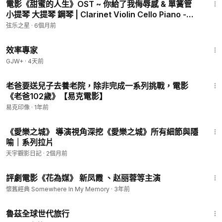
電影《甜蜜的人生》OST ~ 你給了我侮辱感 & 單簧管
小提琴 大提琴 鋼琴 | Clarinet Violin Cello Piano -
Cover
弦乐之星
·
6個月前
1:29:06
效率專家
GJW+
·
4天前
9:17
老爸要送兒子去養老院，除非完成一系列挑戰，電影
《老爸102歲》【易克電影】
易克印像
·
1年前
41:27
《愛樂之城》 導演視角深挖《愛樂之城》所有細節與隱
喻｜系列拉片
天宇觀影日記
·
2個月前
1:47:13
評劇電影《花為媒》 新凤霞 、赵丽蓉等主演
懷舊經典 Somewhere In My Memory
·
3年前
1:10:28
魯茲全球世代旅行