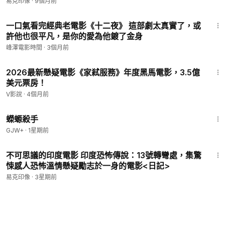
易克印像
·
9個月前
13:26
一口氣看完經典老電影《十二夜》 這部劇太真實了，或
許他也很平凡，是你的愛為他鍍了金身
峰澤電影時間
·
3個月前
25:27
2026最新懸疑電影《家弒服務》年度黑馬電影，3.5億
美元票房！
V影說
·
4個月前
1:19:18
蠑螈殺手
GJW+
·
1星期前
15:38
不可思議的印度電影 印度恐怖傳說：13號轉彎處，集驚
悚感人恐怖溫情懸疑勵志於一身的電影<日記>
易克印像
·
3星期前