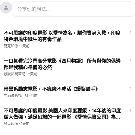
18:56
不可思議的印度電影 以愛情為名，騙你賣身入教，印度
特色環境中誕生的有毒作品
易克印像
·
1天前
20:18
一口氣看完冷門高分電影《四月物語》 所有與你的偶遇
都是我精心準備的必然
默默影視筆記
·
2天前
7:43
暗黑系勵志電影，不瘋魔不成活《爆裂鼓手》
老酒说影视
·
6個月前
14:19
不可思議的印度電影 美國人來印度要飯，14年後的印度
做大做強，滿足幻想的一部電影 《愛情保險公司》為你
的愛情保個險？
易克印像
·
1天前
27:49