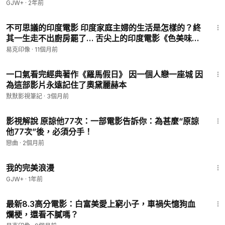
GJW+
·
2年前
16:58
不可思議的印度電影 印度家庭主婦的生活是怎樣的？終
其一生走不出廚房罷了… 舌尖上的印度電影《色美味
辛》
易克印像
·
11個月前
13:22
一口氣看完經典著作《羅馬假日》 因一個人戀一座城 因
為這部影片永遠記住了奧黛麗赫本
默默影視筆記
·
3個月前
3:04
影視解說 原諒他77次：一部電影告訴你：為甚麼“原諒
他77次”後，必須分手！
戀曲
·
2個月前
1:31:17
我的完美浪漫
GJW+
·
1年前
10:19
最新8.3高分電影：白富美愛上窮小子，車禍失憶狗血
爛梗，還看不膩嗎？