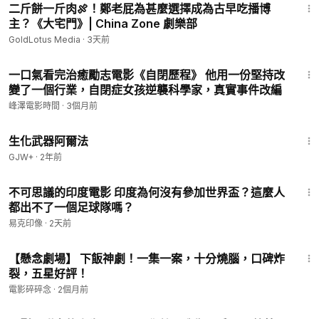
二斤餅一斤肉🍖！鄭老屁為甚麼選擇成為古早吃播博
主？《大宅門》| China Zone 劇樂部
GoldLotus Media
·
3天前
14:32
一口氣看完治癒勵志電影《自閉歷程》 他用一份堅持改
變了一個行業，自閉症女孩逆襲科學家，真實事件改編
峰澤電影時間
·
3個月前
1:10:26
生化武器阿爾法
GJW+
·
2年前
10:08
不可思議的印度電影 印度為何沒有參加世界盃？這麼人
都出不了一個足球隊嗎？
易克印像
·
2天前
30:23
【懸念劇場】 下飯神劇！一集一案，十分燒腦，口碑炸
裂，五星好評！
電影碎碎念
·
2個月前
2:32