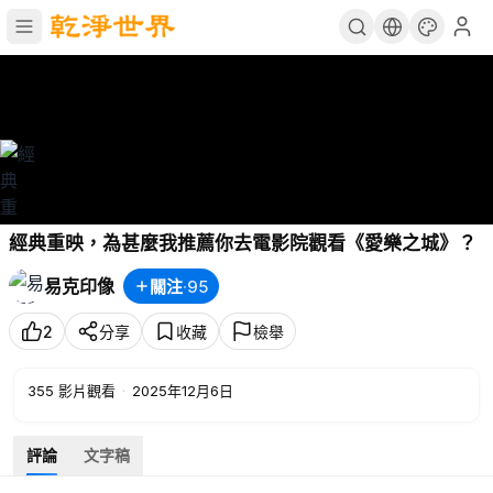
經典重映，為甚麼我推薦你去電影院觀看《愛樂之城》？
易克印像
關注
·
95
2
分享
收藏
檢舉
355
影片觀看
·
2025年12月6日
評論
文字稿