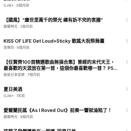
GJW+
·
9個月前
34:21
【國風】“塵世里萬千的榮光 總有訴不完的衷腸”
銀幕時光
·
2個月前
4:55
KISS OF LIFE Get Loud+Sticky 歌謠大祝祭舞臺
音樂坊
·
6個月前
3:37
【任賢齊100首精選歌曲無損合集】曾經的末代天王，
最喜歡的天涯放在第一首，這個你最喜歡哪一首？ P50
- 橋邊姑娘-任賢齊
偷偷分享音樂
·
7個月前
1:30:27
夏日美酒
GJW+
·
1年前
4:14
愛爾蘭民謠《As I Roved Out》前奏一響就淪陷了！
銀幕時光
·
9個月前
4:20