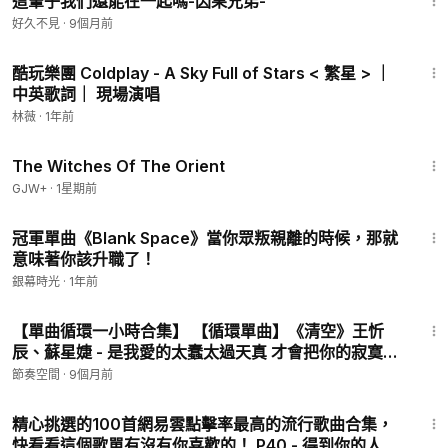
這輩子我們還能在一起嗎-因果兄弟-
好久不見
·
9個月前
4:28
酷玩樂團 Coldplay - A Sky Full of Stars < 繁星 > ｜
中英歌詞｜ 現場演唱
林薇
·
1年前
1:39:56
The Witches Of The Orient
GJW+
·
1星期前
3:52
冠軍單曲《Blank Space》當你眾叛親離的時候，那就
意味著你該升職了！
銀幕時光
·
1年前
32:31
【單曲循環一小時合集】 【循環單曲】《清空》王忻
辰、蘇星婕 - 是我愛的太蠢太過天真 才會把你的寂寞當
作契合的靈魂 也是我自作自受竟然那麼認真 相信你 多
節奏空間
·
9個月前
輕浮的吻
4:22
精心挑選的100首網易雲點擊率最高的流行歌曲合集，
快看看這個歌單有沒有你喜歡的！ P40 - 得到你的人卻