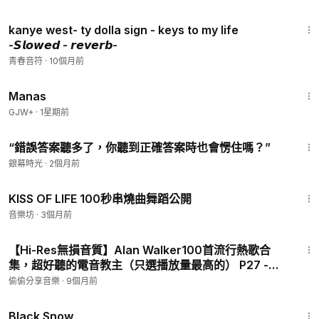
3:24
kanye west- ty dolla sign - keys to my life
-𝙎𝙡𝙤𝙬𝙚𝙙 - 𝙧𝙚𝙫𝙚𝙧𝙗-
青春音符
·
10個月前
1:46:45
Manas
GJW+
·
1星期前
37:25
“錯誤答案聽多了，你聽到正確答案時也會愣住嗎？”
銀幕時光
·
2個月前
2:07
KISS OF LIFE 100秒串燒曲舞蹈公開
音樂坊
·
3個月前
2:12
【Hi-Res無損音質】Alan Walker100首流行熱歌合
集，超好聽的電音教主（只選播放量最高的） P27 -
Don't You Hold Me Down
偷偷分享音樂
·
9個月前
1:23:44
Black Snow