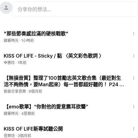
26:12
"那些節奏感拉滿的硬核戰歌"
銀幕時光
·
1小時前
2:37
KISS OF LIFE - Sticky / 黏 〈英文彩色歌詞 〉
申惠珍
·
1年前
2:55
【無損音質】整理了100首勵志英文歌合集（最近對生
活不夠熱情，要Man起來）每一首都超好聽的！ P24 -
Demons
偷偷分享音樂
·
9個月前
34:50
【emo歌單】“你對他的愛意震耳欲聾”
銀幕時光
·
4星期前
3:18
KISS OF LIFE新專試聽公開
音樂坊
·
3個月前