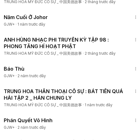
TRUNG HOA MỸ ĐỨC CỐ SỰ _ 中国美德故事
·
2 tháng trước đây
12:04
Năm Cuối Ở Johor
GJW+
·
1 năm trước đây
12:00
ANH HÙNG NHẠC PHI TRUYỀN KỲ TẬP 98 :
PHONG TĂNG HÍ HOẠT PHẬT
TRUNG HOA MỸ ĐỨC CỐ SỰ _ 中国美德故事
·
2 tháng trước đây
1:31:04
Báo Thù
GJW+
·
2 năm trước đây
18:00
TRUNG HOA THẦN THOẠI CỐ SỰ : BÁT TIÊN QUÁ
HẢI TẬP 2 _ HÁN CHUNG LY
TRUNG HOA MỸ ĐỨC CỐ SỰ _ 中国美德故事
·
1 năm trước đây
1:48:57
Phán Quyết Vô Hình
GJW+
·
2 năm trước đây
12:00