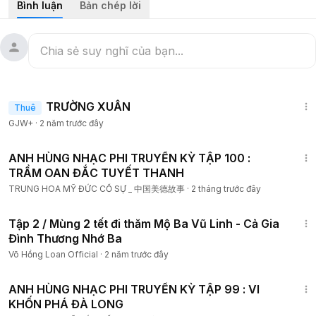
Bình luận
Bản chép lời
1:25:38
TRƯỜNG XUÂN
Thuê
GJW+
·
2 năm trước đây
12:00
ANH HÙNG NHẠC PHI TRUYỀN KỲ TẬP 100 :
TRẦM OAN ĐẮC TUYẾT THANH
TRUNG HOA MỸ ĐỨC CỐ SỰ _ 中国美德故事
·
2 tháng trước đây
12:44
Tập 2 / Mùng 2 tết đi thăm Mộ Ba Vũ Linh - Cả Gia
Đình Thương Nhớ Ba
Võ Hồng Loan Official
·
2 năm trước đây
12:00
ANH HÙNG NHẠC PHI TRUYỀN KỲ TẬP 99 : VI
KHỐN PHÁ ĐÀ LONG