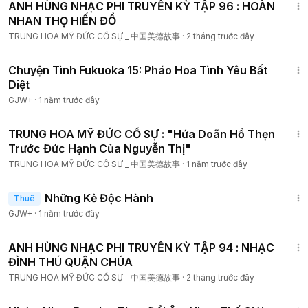
ANH HÙNG NHẠC PHI TRUYỀN KỲ TẬP 96 : HOÀN
NHAN THỌ HIẾN ĐỒ
TRUNG HOA MỸ ĐỨC CỐ SỰ _ 中国美德故事
·
2 tháng trước đây
50:20
Chuyện Tình Fukuoka 15: Pháo Hoa Tình Yêu Bất
Diệt
GJW+
·
1 năm trước đây
21:29
TRUNG HOA MỸ ĐỨC CỐ SỰ : "Hứa Doãn Hổ Thẹn
Trước Đức Hạnh Của Nguyễn Thị"
TRUNG HOA MỸ ĐỨC CỐ SỰ _ 中国美德故事
·
1 năm trước đây
1:37:38
Những Kẻ Độc Hành
Thuê
GJW+
·
1 năm trước đây
12:00
ANH HÙNG NHẠC PHI TRUYỀN KỲ TẬP 94 : NHẠC
ĐÌNH THÚ QUẬN CHÚA
TRUNG HOA MỸ ĐỨC CỐ SỰ _ 中国美德故事
·
2 tháng trước đây
1:49:29