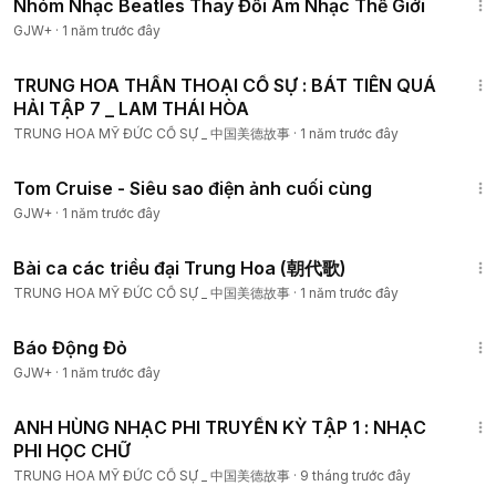
Nhóm Nhạc Beatles Thay Đổi Âm Nhạc Thế Giới
GJW+
·
1 năm trước đây
18:00
TRUNG HOA THẦN THOẠI CỐ SỰ : BÁT TIÊN QUÁ
HẢI TẬP 7 _ LAM THÁI HÒA
TRUNG HOA MỸ ĐỨC CỐ SỰ _ 中国美德故事
·
1 năm trước đây
1:15:32
Tom Cruise - Siêu sao điện ảnh cuối cùng
GJW+
·
1 năm trước đây
2:01
Bài ca các triều đại Trung Hoa (朝代歌)
TRUNG HOA MỸ ĐỨC CỐ SỰ _ 中国美德故事
·
1 năm trước đây
1:20:36
Báo Động Đỏ
GJW+
·
1 năm trước đây
12:03
ANH HÙNG NHẠC PHI TRUYỀN KỲ TẬP 1 : NHẠC
PHI HỌC CHỮ
TRUNG HOA MỸ ĐỨC CỐ SỰ _ 中国美德故事
·
9 tháng trước đây