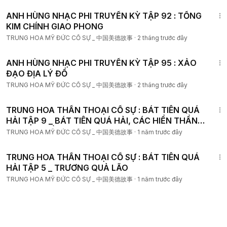
12:00
ANH HÙNG NHẠC PHI TRUYỀN KỲ TẬP 92 : TỐNG
KIM CHÍNH GIAO PHONG
TRUNG HOA MỸ ĐỨC CỐ SỰ _ 中国美德故事
·
2 tháng trước đây
12:00
ANH HÙNG NHẠC PHI TRUYỀN KỲ TẬP 95 : XẢO
ĐẠO ĐỊA LÝ ĐỒ
TRUNG HOA MỸ ĐỨC CỐ SỰ _ 中国美德故事
·
2 tháng trước đây
18:00
TRUNG HOA THẦN THOẠI CỐ SỰ : BÁT TIÊN QUÁ
HẢI TẬP 9 _ BÁT TIÊN QUÁ HẢI, CÁC HIỂN THẦN
THÔNG PHẦN 1
TRUNG HOA MỸ ĐỨC CỐ SỰ _ 中国美德故事
·
1 năm trước đây
18:00
TRUNG HOA THẦN THOẠI CỐ SỰ : BÁT TIÊN QUÁ
HẢI TẬP 5 _ TRƯƠNG QUẢ LÃO
TRUNG HOA MỸ ĐỨC CỐ SỰ _ 中国美德故事
·
1 năm trước đây