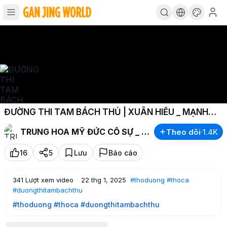
ĐƯỜNG THI TAM BÁCH THỦ | XUÂN HIỂU _ MẠNH
HẠO NHIÊN
TRUNG HOA MỸ ĐỨC CỐ SỰ _ 中国美德故事
Theo dõi
·
1.4K
16
5
Lưu
Báo cáo
341
Lượt xem video
·
22 thg 1, 2025
#thoduong
#thoca
#duongthitambachthu
#thoduong
#thoca
#duongthitambachthu