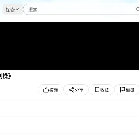
探索
利操》
按讚
分享
收藏
檢舉