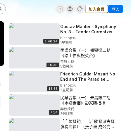
加入會員
登入
Gustav Mahler - Symphony
No. 3 - Teodor Currentzis,
SWR
bishopxu
1:46:24
1星期前
民樂合集（一） 祁堅達二胡
《梁山伯與祝英台》
奔放步伐
10:36
5個月前
Friedrich Gulda: Mozart No
End and The Paradise
Band (1990) P2 - Friedrich
bishopxu
15:53
Gulda Mozart - Sonata in C
2星期前
minor K 457
民樂合集（一） 朱昌耀二胡
《水鄉素描》彭家鵬指揮
奔放步伐
7:14
2個月前
「广陵琴韵」 （广陵琴派古琴
演奏专辑）（张子谦 成公亮 戴