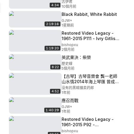
晓莲 李凤云 刘少椿 梅曰
古伊君
4:34
强）::2 李鳳雲-四大景
10個月前
Black Rabbit, White Rabbit
GJW+
2:19:16
1星期前
Restored Video Legacy -
1961-2015 P111 - Ivry Gitlis
interview by Steven Isserlis
bishopxu
1:19:20
recital w. S.Hough video
2個月前
2011
英武果決：柴榮
歷史線
8:22
5個月前
【古琴】古琴音樂會 龔一老師
山水情2014年海上琴匯 曾成偉
躍進歌聲
没有的黑暗猫卖药郎
4:52
1年前
應召而戰
GJW+
1:40:29
1年前
Restored Video Legacy -
1961-2015 P92 -
MENDELSSOHN Symphony
bishopxu