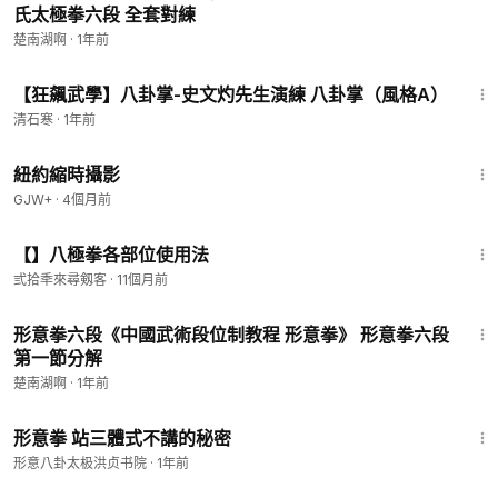
氏太極拳六段 全套對練
楚南湖啊
·
1年前
2:41
【狂飆武學】八卦掌-史文灼先生演練 八卦掌（風格A）
清石寒
·
1年前
16:44
紐約縮時攝影
GJW+
·
4個月前
20:04
【】八極拳各部位使用法
弎拾秊來尋剱客
·
11個月前
1:45
形意拳六段《中國武術段位制教程 形意拳》 形意拳六段
第一節分解
楚南湖啊
·
1年前
7:18
形意拳 站三體式不講的秘密
形意八卦太极洪贞书院
·
1年前
1:39:46