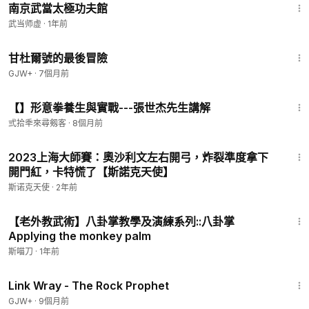
南京武當太極功夫館
武当师虚
·
1年前
1:21:08
甘杜爾號的最後冒險
GJW+
·
7個月前
1:43:58
【】形意拳養生與實戰---張世杰先生講解
弎拾秊來尋剱客
·
8個月前
3:50
2023上海大師賽：奧沙利文左右開弓，炸裂準度拿下
開門紅，卡特慌了【斯諾克天使】
斯诺克天使
·
2年前
4:35
【老外教武術】八卦掌教學及演練系列::八卦掌
Applying the monkey palm
斯喵刀
·
1年前
1:27:48
Link Wray - The Rock Prophet
GJW+
·
9個月前