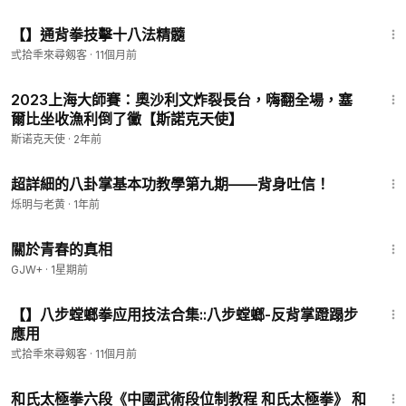
16:12
【】通背拳技擊十八法精髓
弎拾秊來尋剱客
·
11個月前
4:06
2023上海大師賽：奧沙利文炸裂長台，嗨翻全場，塞
爾比坐收漁利倒了黴【斯諾克天使】
斯诺克天使
·
2年前
6:52
超詳細的八卦掌基本功教學第九期——背身吐信！
烁明与老黄
·
1年前
1:06:53
關於青春的真相
GJW+
·
1星期前
1:51
【】八步螳螂拳应用技法合集::八步螳螂-反背掌蹬蹋步
應用
弎拾秊來尋剱客
·
11個月前
1:46
和氏太極拳六段《中國武術段位制教程 和氏太極拳》 和