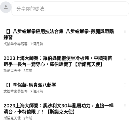
4:15
【】八步螳螂拳应用技法合集::八步螳螂拳-揪腿與蹬蹋
練習
弎拾秊來尋剱客
·
7個月前
3:52
2023上海大師賽：羅伯遜開廠便坐冷板凳，中國獨苗
范爭一長台一箭穿心，羅伯遜慌了【斯諾克天使】
斯诺克天使
·
2年前
1:39:27
【】李保華-馬貴派八卦掌
弎拾秊來尋剱客
·
7個月前
3:59
2023上海大師賽：奧沙利文30年亂局功力，直接一桿
清台，卡特傻眼了！【斯諾克天使】
斯诺克天使
·
2年前
3:54