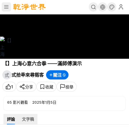
【】上海心意六合拳 ——滿師傅演示
弎拾秊來尋剱客
關注
·
9
弎
1
分享
收藏
檢舉
65
影片觀看
·
2025年1月5日
評論
文字稿