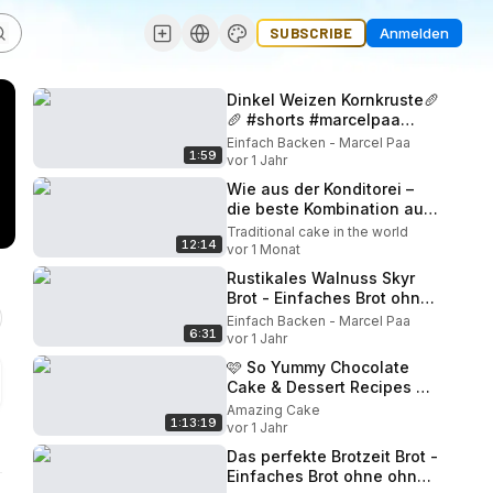
SUBSCRIBE
Anmelden
Dinkel Weizen Kornkruste🥖
🥖 #shorts #marcelpaa
#einfachbacken
Einfach Backen - Marcel Paa
1:59
vor 1 Jahr
Wie aus der Konditorei –
die beste Kombination aus
Mini-Cheesecakes und
Traditional cake in the world
12:14
Karamell
vor 1 Monat
Rustikales Walnuss Skyr
Brot - Einfaches Brot ohne
kneten und
Einfach Backen - Marcel Paa
6:31
Küchenmaschine - No
vor 1 Jahr
knead Methode
🩷 So Yummy Chocolate
Cake & Dessert Recipes 🍫
Tolle Tutorials Zum
Amazing Cake
1:13:19
Kuchendekorieren | So
vor 1 Jahr
Lecker
Das perfekte Brotzeit Brot -
Einfaches Brot ohne ohne