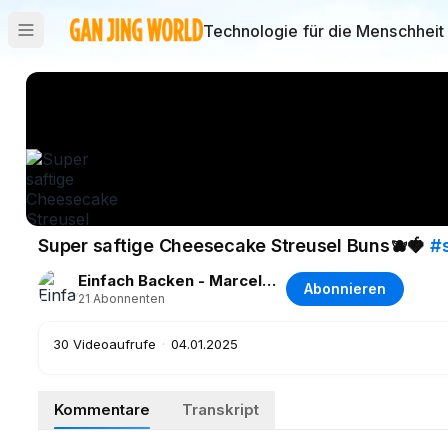
Technologie für die Menschheit
Super saftige Cheesecake Streusel Buns🫐🍓
#
Einfach Backen - Marcel Paa
Abonnieren
21
Abonnenten
30
Videoaufrufe
·
04.01.2025
Kommentare
Transkript