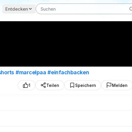
Entdecken
shorts
#marcelpaa
#einfachbacken
1
Teilen
Speichern
Melden