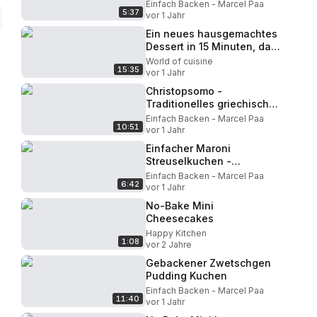
kneten und Knetmaschine
Einfach Backen - Marcel Paa
5:37
- no knead Methode
vor 1 Jahr
Ein neues hausgemachtes
Dessert in 15 Minuten, das
auf der Zunge zergeht!
World of cuisine
15:35
Lecker und einfach!
vor 1 Jahr
Christopsomo -
Traditionelles griechisches
Weihnachtsbrot
Einfach Backen - Marcel Paa
10:51
vor 1 Jahr
Einfacher Maroni
Streuselkuchen -
Vermicelles Kastanien
Einfach Backen - Marcel Paa
6:42
Kuchen mit Streusel
vor 1 Jahr
No-Bake Mini
Cheesecakes
Happy Kitchen
1:08
vor 2 Jahre
Gebackener Zwetschgen
Pudding Kuchen
Einfach Backen - Marcel Paa
11:40
vor 1 Jahr