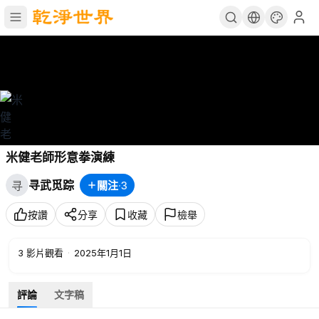
米健老師形意拳演練
寻武觅踪
關注
·
3
寻
按讚
分享
收藏
檢舉
3
影片觀看
·
2025年1月1日
評論
文字稿