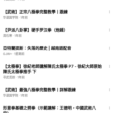
38:47
【武術】正宗八極拳完整教學丨跟練
华谋国学院
·
1年前
2:15
【尹派八卦掌】硬手罗汉拳（炮錘）
清石寒
·
1年前
43:00
亞特蘭提斯：失落的歷史 | 越南語配音
GJW+
·
1星期前
5:50
【太極拳】徐紀老師講解陳氏太極拳 P7 - 徐紀大師原始
陳氏太極拳推手 下
寻武觅踪
·
1年前
43:32
【武術】最強八極拳完整教學丨詳解跟練
华谋国学院
·
1年前
7:15
形意拳基礎之劈拳（示範講解：王德明，中國武術八