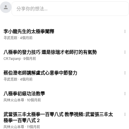
1:00
李小龍先生的太極拳闡釋
寻武觅踪
·
4個月前
1:35
八極拳的發力技巧 還是徐瑞才老師打的有氣勢
CR7aijianji
·
9個月前
9:00
蔡伯澄老師講解盧式心意拳中節發力
寻武觅踪
·
4個月前
8:42
八極拳初級功法教學
风林火山本尊
·
10個月前
16:17
武當張三丰太極拳一百零八式 教學視頻::武當張三丰太
極拳一百零八式 2
风林火山本尊
·
11個月前