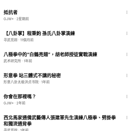
1:15:11
抵抗者
GJW+
·
2星期前
10:19
【八卦掌】程秉鈞 孫氏八卦掌演練
寻武觅踪
·
11個月前
9:45
八極拳中的“白鶴亮翅”，胡老師授徒實戰演練
武术研究所
·
1年前
7:18
形意拳 站三體式不講的秘密
形意八卦太极洪贞书院
·
1年前
1:50:52
你會在那裡嗎？
GJW+
·
2年前
3:02
西北馬家通備武藝傳人張建軍先生演練八極拳、劈掛拳
和獨流通背拳
寻武觅踪
·
1年前