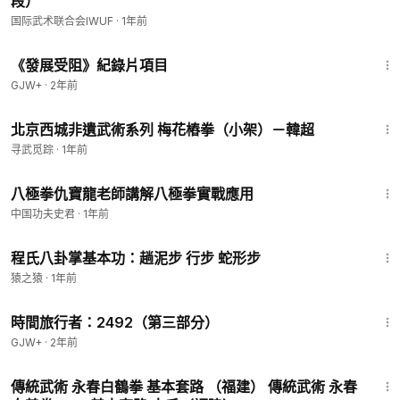
段）
国际武术联合会IWUF
·
1年前
1:15:33
《發展受阻》紀錄片項目
GJW+
·
2年前
1:50
北京西城非遺武術系列 梅花樁拳（小架）－韓超
寻武觅踪
·
1年前
6:34
八極拳仇寶龍老師講解八極拳實戰應用
中国功夫史君
·
1年前
8:17
程氏八卦掌基本功：趟泥步 行步 蛇形步
猿之猿
·
1年前
45:09
時間旅行者：2492（第三部分）
GJW+
·
2年前
1:11
傳統武術 永春白鶴拳 基本套路 （福建） 傳統武術 永春